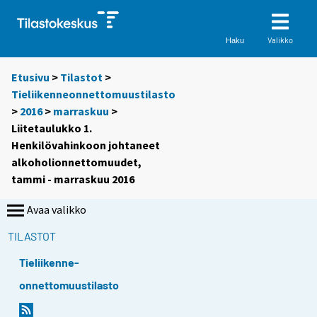
Valikko
Haku
Etusivu
>
Tilastot
>
Tieliikenneonnettomuustilasto
>
2016
>
marraskuu
>
Liitetaulukko 1.
Henkilövahinkoon johtaneet
alkoholionnettomuudet,
tammi - marraskuu 2016
Avaa valikko
TILASTOT
Tieliikenne-
onnettomuustilasto