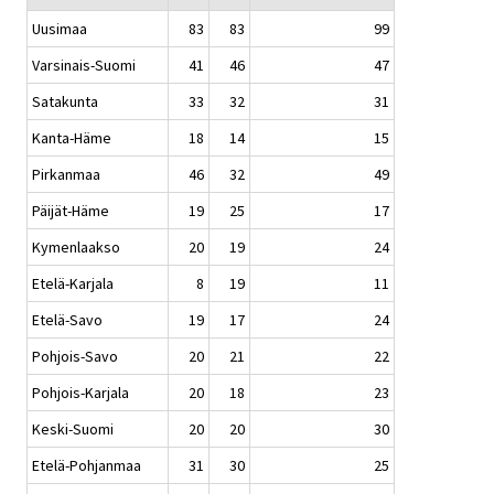
Uusimaa
83
83
99
Varsinais-Suomi
41
46
47
Satakunta
33
32
31
Kanta-Häme
18
14
15
Pirkanmaa
46
32
49
Päijät-Häme
19
25
17
Kymenlaakso
20
19
24
Etelä-Karjala
8
19
11
Etelä-Savo
19
17
24
Pohjois-Savo
20
21
22
Pohjois-Karjala
20
18
23
Keski-Suomi
20
20
30
Etelä-Pohjanmaa
31
30
25