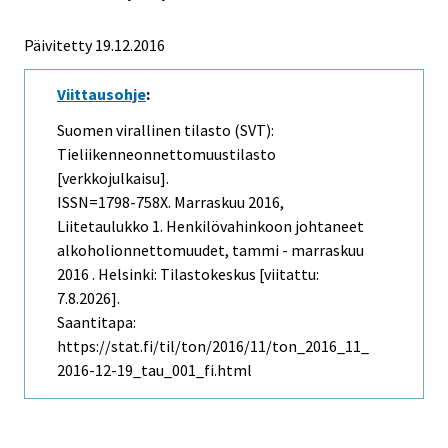
Päivitetty 19.12.2016
Viittausohje
:
Suomen virallinen tilasto (SVT):
Tieliikenneonnettomuustilasto
[verkkojulkaisu].
ISSN=1798-758X.
Marraskuu
2016,
Liitetaulukko 1. Henkilövahinkoon johtaneet
alkoholionnettomuudet, tammi - marraskuu
2016 . Helsinki: Tilastokeskus [viitattu:
7.8.2026].
Saantitapa:
https://stat.fi/til/ton/2016/11/ton_2016_11_
2016-12-19_tau_001_fi.html