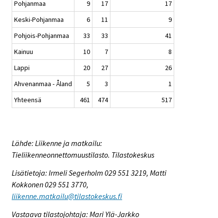
Pohjanmaa
9
17
17
Keski-Pohjanmaa
6
11
9
Pohjois-Pohjanmaa
33
33
41
Kainuu
10
7
8
Lappi
20
27
26
Ahvenanmaa - Åland
5
3
1
Yhteensä
461
474
517
Lähde: Liikenne ja matkailu:
Tieliikenneonnettomuustilasto. Tilastokeskus
Lisätietoja: Irmeli Segerholm 029 551 3219, Matti
Kokkonen 029 551 3770,
liikenne.matkailu@tilastokeskus.fi
Vastaava tilastojohtaja: Mari Ylä-Jarkko