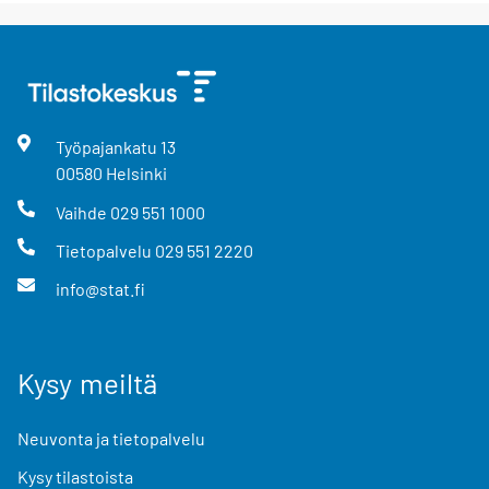
Työpajankatu
13
00580
Helsinki
Vaihde
029 551 1000
Tietopalvelu
029 551 2220
info@stat.fi
Kysy meiltä
Neuvonta ja tietopalvelu
Kysy tilastoista