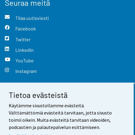
Seuraa meitä
Tilaa uutisviesti
Facebook
Twitter
LinkedIn
YouTube
Instagram
Tietoa evästeistä
Yhteystiedot
Käytämme sivustollamme evästeitä.
Palaute
Välttämättömiä evästeitä tarvitaan, jotta sivusto
toimii oikein. Muita evästeitä tarvitaan videoiden,
Käyttöehdot
podcastien ja palautepalvelun esittämiseen.
Tietosuoja