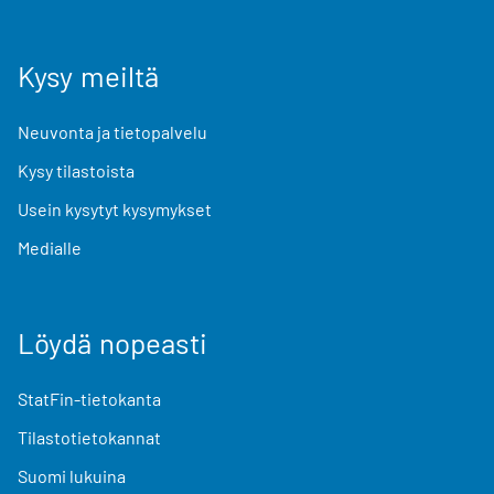
Kysy meiltä
Neuvonta ja tietopalvelu
Kysy tilastoista
Usein kysytyt kysymykset
Medialle
Löydä nopeasti
StatFin-tietokanta
Tilastotietokannat
Suomi lukuina