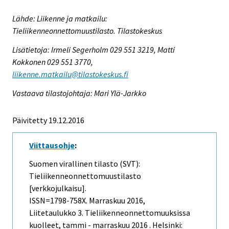
Lähde: Liikenne ja matkailu:
Tieliikenneonnettomuustilasto. Tilastokeskus
Lisätietoja: Irmeli Segerholm 029 551 3219, Matti
Kokkonen 029 551 3770,
liikenne.matkailu@tilastokeskus.fi
Vastaava tilastojohtaja: Mari Ylä-Jarkko
Päivitetty 19.12.2016
Viittausohje
:
Suomen virallinen tilasto (SVT):
Tieliikenneonnettomuustilasto
[verkkojulkaisu].
ISSN=1798-758X.
Marraskuu
2016,
Liitetaulukko 3. Tieliikenneonnettomuuksissa
kuolleet, tammi - marraskuu 2016 . Helsinki: