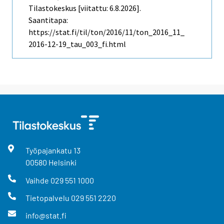
Tilastokeskus [viitattu: 6.8.2026].
Saantitapa:
https://stat.fi/til/ton/2016/11/ton_2016_11_
2016-12-19_tau_003_fi.html
Työpajankatu
13
00580
Helsinki
Vaihde
029 551 1000
Tietopalvelu
029 551 2220
info@stat.fi