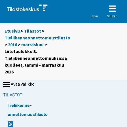
Valikko
Haku
Etusivu
>
Tilastot
>
Tieliikenneonnettomuustilasto
>
2016
>
marraskuu
>
Liitetaulukko 3.
Tieliikenneonnettomuuksissa
kuolleet, tammi - marraskuu
2016
Avaa valikko
TILASTOT
Tieliikenne-
onnettomuustilasto