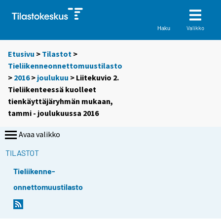
Valikko
Haku
Etusivu
>
Tilastot
>
Tieliikenneonnettomuustilasto
>
2016
>
joulukuu
> Liitekuvio 2.
Tieliikenteessä kuolleet
tienkäyttäjäryhmän mukaan,
tammi - joulukuussa 2016
Avaa valikko
TILASTOT
Tieliikenne-
onnettomuustilasto