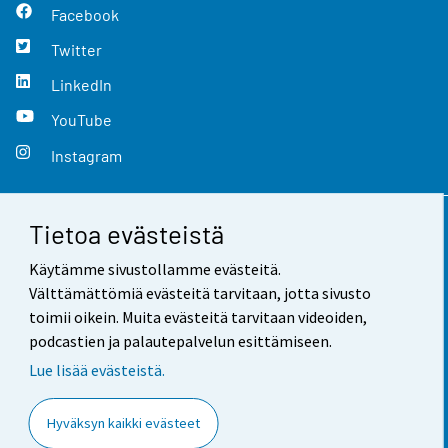
Facebook
Twitter
LinkedIn
YouTube
Instagram
Tietoa evästeistä
Yhteystiedot
Käytämme sivustollamme evästeitä.
Palaute
Välttämättömiä evästeitä tarvitaan, jotta sivusto
toimii oikein. Muita evästeitä tarvitaan videoiden,
Käyttöehdot
podcastien ja palautepalvelun esittämiseen.
Tietosuoja
Lue lisää evästeistä.
Saavutettavuus
Hyväksyn kaikki evästeet
Tietoa sivustosta