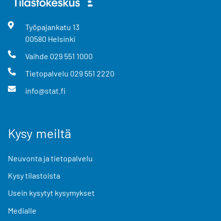
Työpajankatu
13
00580
Helsinki
Vaihde
029 551 1000
Tietopalvelu
029 551 2220
info@stat.fi
Kysy meiltä
Neuvonta ja tietopalvelu
Kysy tilastoista
Usein kysytyt kysymykset
Medialle