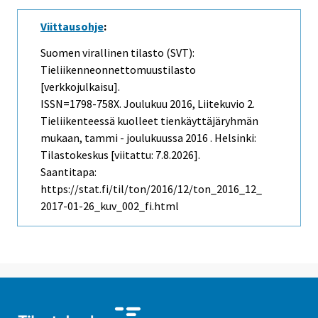
Viittausohje
:
Suomen virallinen tilasto (SVT):
Tieliikenneonnettomuustilasto
[verkkojulkaisu].
ISSN=1798-758X.
Joulukuu
2016, Liitekuvio 2.
Tieliikenteessä kuolleet tienkäyttäjäryhmän
mukaan, tammi - joulukuussa 2016 . Helsinki:
Tilastokeskus [viitattu: 7.8.2026].
Saantitapa:
https://stat.fi/til/ton/2016/12/ton_2016_12_
2017-01-26_kuv_002_fi.html