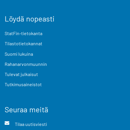
Löydä nopeasti
StatFin-tietokanta
Tilastotietokannat
Suomi lukuina
Rahanarvonmuunnin
Tulevat julkaisut
Tutkimusaineistot
Seuraa meitä
Tilaa uutisviesti