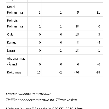
Keski-
Pohjanmaa
1
1
5
-11
Pohjois-
Pohjanmaa
2
1
38
0
Oulu
0
0
19
3
Kainuu
0
0
8
-4
Lappi
0
-1
18
-1
Ahvenanmaa
- Åland
0
0
6
-6
Koko maa
15
-2
476
-78
Lähde: Liikenne ja matkailu:
Tieliikenneonnettomuustilasto. Tilastokeskus
Lisätietoja: Irmeli Segerholm 029 551 3219, Matti