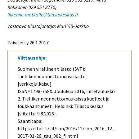
Kokkonen 029 551 3770,
liikenne.matkailu@tilastokeskus.fi
Vastaava tilastojohtaja: Mari Ylä-Jarkko
Päivitetty 26.1.2017
Viittausohje
:
Suomen virallinen tilasto (SVT):
Tieliikenneonnettomuustilasto
[verkkojulkaisu].
ISSN=1798-758X.
Joulukuu
2016, Liitetaulukko
2. Tieliikenneonnettomuuksissa kuolleet ja
loukkaantuneet . Helsinki: Tilastokeskus
[viitattu: 9.8.2026].
Saantitapa:
https://stat.fi/til/ton/2016/12/ton_2016_12_
2017-01-26_tau_002_fi.html