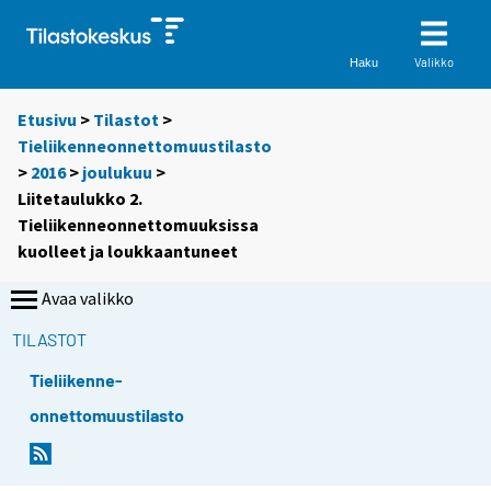
Valikko
Haku
Etusivu
>
Tilastot
>
Tieliikenneonnettomuustilasto
>
2016
>
joulukuu
>
Liitetaulukko 2.
Tieliikenneonnettomuuksissa
kuolleet ja loukkaantuneet
Avaa valikko
TILASTOT
Tieliikenne-
onnettomuustilasto