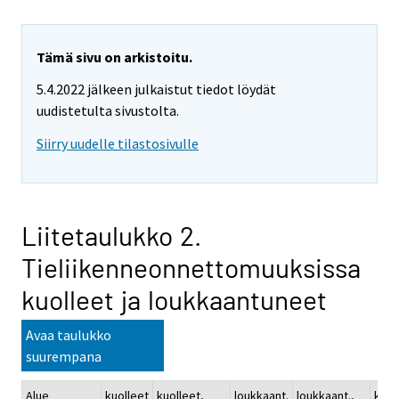
Tämä sivu on arkistoitu.
5.4.2022 jälkeen julkaistut tiedot löydät
uudistetulta sivustolta.
Siirry uudelle tilastosivulle
Liitetaulukko 2.
Tieliikenneonnettomuuksissa
kuolleet ja loukkaantuneet
Avaa taulukko
suurempana
Alue
kuolleet
kuolleet,
loukkaant.
loukkaant.,
kuol