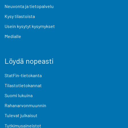
Neuvonta ja tietopalvelu
Kysy tilastoista
Usein kysytyt kysymykset
Medialle
Löydä nopeasti
StatFin-tietokanta
Tilastotietokannat
Suomi lukuina
Rahanarvonmuunnin
Tulevat julkaisut
Tutkimusaineistot