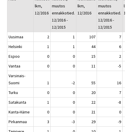
lkm,
muutos
lkm,
muutos
lkm, 
12/2016
ennakkotied.
12/2016
ennakkotied.
12/2
12/2016 -
12/2016 -
12/2015
12/2015
Uusimaa
2
1
107
7
Helsinki
1
1
44
6
Espoo
0
0
15
2
Vantaa
0
0
11
-5
Varsinais-
Suomi
1
-2
55
16
Turku
0
0
20
7
Satakunta
1
0
22
-8
Kanta-Häme
0
0
21
0
Pirkanmaa
3
-3
29
-9
Tampere
1
0
10
1