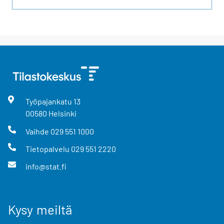
Työpajankatu
13
00580
Helsinki
Vaihde
029 551 1000
Tietopalvelu
029 551 2220
info@stat.fi
Kysy meiltä