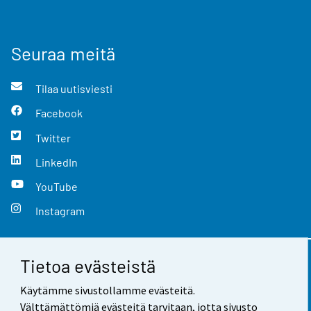
Seuraa meitä
Tilaa uutisviesti
Facebook
Twitter
LinkedIn
YouTube
Instagram
Tietoa evästeistä
Yhteystiedot
Käytämme sivustollamme evästeitä.
Palaute
Välttämättömiä evästeitä tarvitaan, jotta sivusto