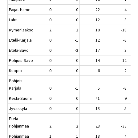
Päijät-Häme
0
0
22
-4
Lahti
0
0
12
-3
Kymenlaakso
2
2
10
-18
Etelä-Karjala
0
-1
12
-3
Etelä-Savo
0
-2
17
3
Pohjois-Savo
0
0
14
-12
Kuopio
0
0
6
-2
Pohjois-
Karjala
0
-1
5
-8
Keski-Suomi
0
0
41
9
Jyväskylä
0
0
13
-5
Etelä-
Pohjanmaa
2
2
28
-33
Pohjanmaa
1
1
18
4