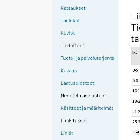
Katsaukset
Li
Taulukot
Ti
Kuviot
ta
Tiedotteet
Ikä
Tuote- ja palvelutarjonta
0-5
Kuvaus
6-9
Laatuselosteet
10-
Menetelmäselosteet
18-
Käsitteet ja määritelmät
21-
Luokitukset
25-
35-
Linkit