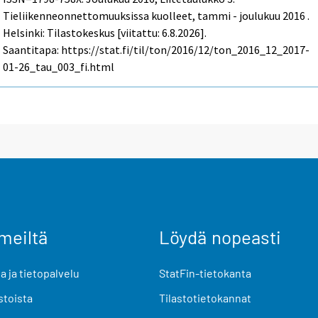
Tieliikenneonnettomuuksissa kuolleet, tammi - joulukuu 2016 .
Helsinki: Tilastokeskus [viitattu: 6.8.2026].
Saantitapa: https://stat.fi/til/ton/2016/12/ton_2016_12_2017-
01-26_tau_003_fi.html
meiltä
Löydä nopeasti
 ja tietopalvelu
StatFin-tietokanta
stoista
Tilastotietokannat