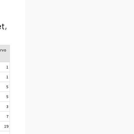
t,
arvo
1
1
5
5
3
7
19