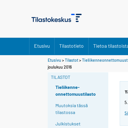
Etusivu
Tilastotieto
Tietoa tilastoist
Etusivu
>
Tilastot
>
Tieliikenneonnettomuusti
joulukuu 2016
TILASTOT
Tieliikenne-
T
onnettomuustilasto
5
Muutoksia tässä
tilastossa
S
Julkistukset