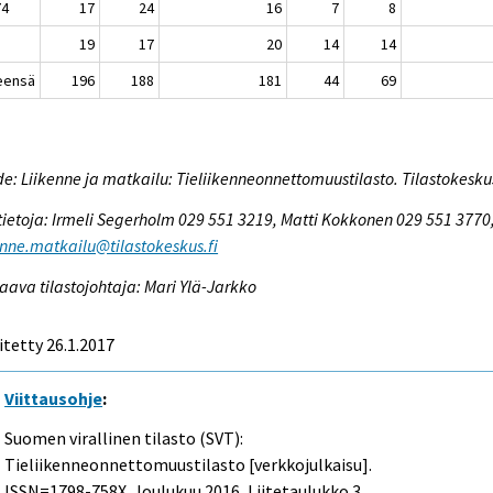
74
17
24
16
7
8
19
17
20
14
14
eensä
196
188
181
44
69
e: Liikenne ja matkailu: Tieliikenneonnettomuustilasto. Tilastokesku
tietoja: Irmeli Segerholm 029 551 3219, Matti Kokkonen 029 551 3770
enne.matkailu@tilastokeskus.fi
aava tilastojohtaja: Mari Ylä-Jarkko
itetty 26.1.2017
Viittausohje
:
Suomen virallinen tilasto (SVT):
Tieliikenneonnettomuustilasto [verkkojulkaisu].
ISSN=1798-758X.
Joulukuu
2016, Liitetaulukko 3.