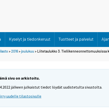
a
Kyselyt ja tiedonkeruut
Tuotteet ja palvelut
Aja
lasto
>
2016
>
joulukuu
> Liitetaulukko 3. Tieliikenneonnettomuuksissa k
ämä sivu on arkistoitu.
.4.2022 jälkeen julkaistut tiedot löydät uudistetulta sivustolta.
iirry uudelle tilastosivulle