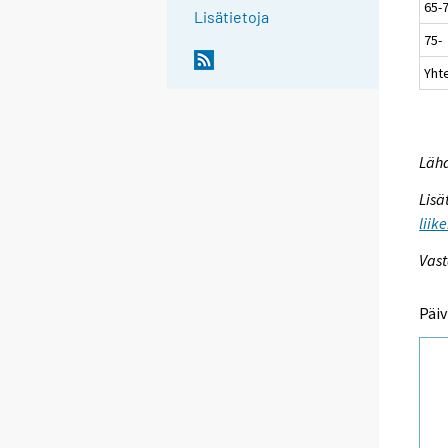
65-
Lisätietoja
75-
Yht
Lähd
Lisä
liik
Vast
Päiv