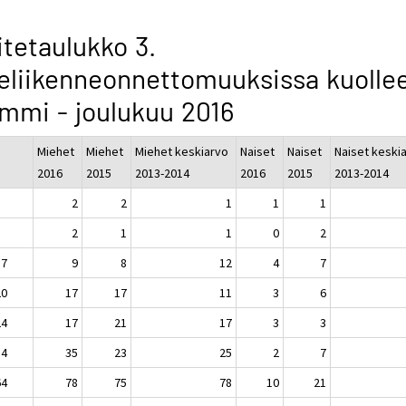
itetaulukko 3.
eliikenneonnettomuuksissa kuollee
mmi - joulukuu 2016
Miehet
Miehet
Miehet keskiarvo
Naiset
Naiset
Naiset keski
2016
2015
2013-2014
2016
2015
2013-2014
2
2
1
1
1
2
1
1
0
2
17
9
8
12
4
7
20
17
17
11
3
6
24
17
21
17
3
3
34
35
23
25
2
7
64
78
75
78
10
21