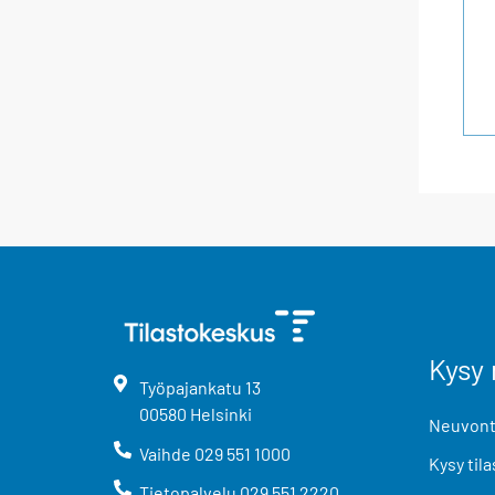
Kysy 
Työpajankatu
13
00580
Helsinki
Neuvonta
Vaihde
029 551 1000
Kysy tila
Tietopalvelu
029 551 2220