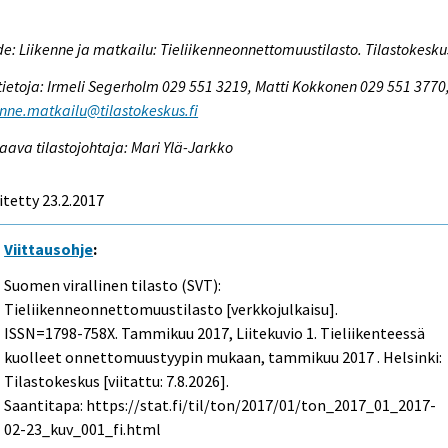
e: Liikenne ja matkailu: Tieliikenneonnettomuustilasto. Tilastokesku
tietoja: Irmeli Segerholm 029 551 3219, Matti Kokkonen 029 551 3770
enne.matkailu@tilastokeskus.fi
aava tilastojohtaja: Mari Ylä-Jarkko
itetty 23.2.2017
Viittausohje
:
Suomen virallinen tilasto (SVT):
Tieliikenneonnettomuustilasto [verkkojulkaisu].
ISSN=1798-758X.
Tammikuu
2017, Liitekuvio 1. Tieliikenteessä
kuolleet onnettomuustyypin mukaan, tammikuu 2017 . Helsinki:
Tilastokeskus [viitattu: 7.8.2026].
Saantitapa: https://stat.fi/til/ton/2017/01/ton_2017_01_2017-
02-23_kuv_001_fi.html