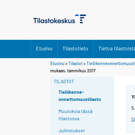
Etusivu
Tilastotieto
Tietoa tilastoist
Etusivu
>
Tilastot
>
Tieliikenneonnettomuusti
mukaan, tammikuu 2017
TILASTOT
Tieliikenne-
T
onnettomuustilasto
5
Muutoksia tässä
tilastossa
S
Julkistukset