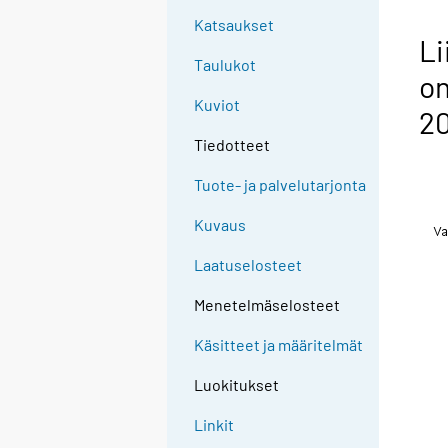
Katsaukset
Li
Taulukot
o
Kuviot
20
Tiedotteet
Tuote- ja palvelutarjonta
Kuvaus
Laatuselosteet
Menetelmäselosteet
Käsitteet ja määritelmät
Luokitukset
Linkit