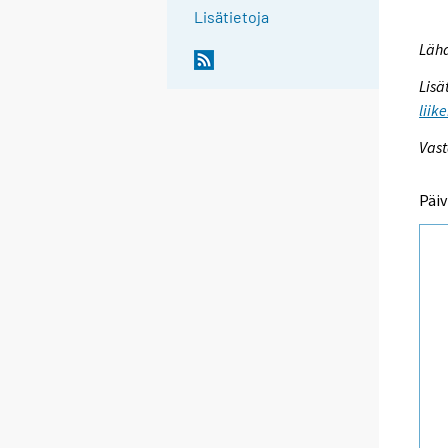
Lisätietoja
Lähd
Lisä
liik
Vast
Päiv