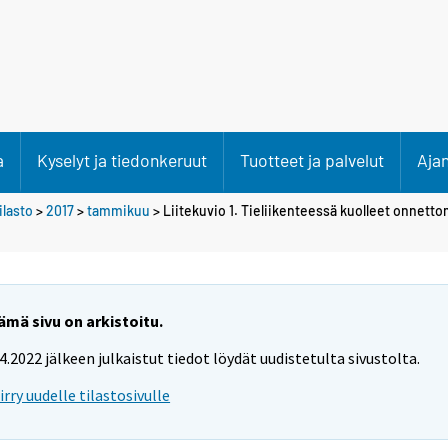
a
Kyselyt ja tiedonkeruut
Tuotteet ja palvelut
Aja
lasto
>
2017
>
tammikuu
> Liitekuvio 1. Tieliikenteessä kuolleet onnett
ämä sivu on arkistoitu.
.4.2022 jälkeen julkaistut tiedot löydät uudistetulta sivustolta.
iirry uudelle tilastosivulle