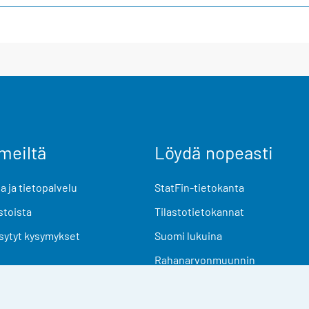
meiltä
Löydä nopeasti
 ja tietopalvelu
StatFin-tietokanta
stoista
Tilastotietokannat
sytyt kysymykset
Suomi lukuina
Rahanarvonmuunnin
Tulevat julkaisut
Tutkimusaineistot