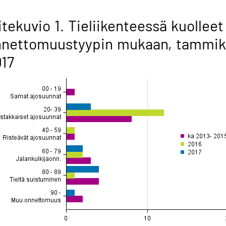
itekuvio 1. Tieliikenteessä kuolleet
nnettomuustyypin mukaan, tammi
17