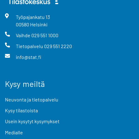
Työpajankatu
13
00580
Helsinki
Vaihde
029 551 1000
Tietopalvelu
029 551 2220
info@stat.fi
Kysy meiltä
Neuvonta ja tietopalvelu
Kysy tilastoista
Usein kysytyt kysymykset
Medialle