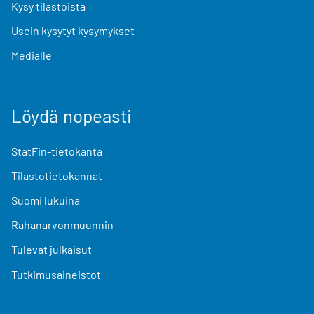
Kysy tilastoista
Usein kysytyt kysymykset
Medialle
Löydä nopeasti
StatFin-tietokanta
Tilastotietokannat
Suomi lukuina
Rahanarvonmuunnin
Tulevat julkaisut
Tutkimusaineistot