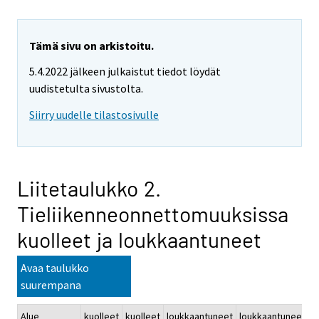
Tämä sivu on arkistoitu.
5.4.2022 jälkeen julkaistut tiedot löydät
uudistetulta sivustolta.
Siirry uudelle tilastosivulle
Liitetaulukko 2.
Tieliikenneonnettomuuksissa
kuolleet ja loukkaantuneet
Avaa taulukko
suurempana
Alue
kuolleet
kuolleet
loukkaantuneet
loukkaantuneet
k