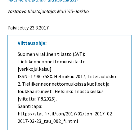
Vastaava tilastojohtaja: Mari Ylä-Jarkko
Päivitetty 23.3.2017
Viittausohje
:
Suomen virallinen tilasto (SVT):
Tieliikenneonnettomuustilasto
[verkkojulkaisu].
ISSN=1798-758X.
Helmikuu
2017, Liitetaulukko
2. Tieliikenneonnettomuuksissa kuolleet ja
loukkaantuneet . Helsinki: Tilastokeskus
[viitattu: 7.8.2026].
Saantitapa:
https://stat.fi/til/ton/2017/02/ton_2017_02_
2017-03-23_tau_002_fi.html