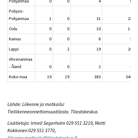
Pohjanmaa
0
0
4
0
Pohjois-
Pohjanmaa
1
0
31
25
Oulu
0
0
10
14
Kainuu
0
0
8
9
Lappi
0
2
19
20
Ahvenanmaa
- Åland
0
0
2
1
Koko maa
19
19
383
340
Lähde: Liikenne ja matkailu:
Tieliikenneonnettomuustilasto. Tilastokeskus
Lisätietoja: Irmeli Segerholm 029 551 3219, Matti
Kokkonen 029 551 3770,
liikenne.matkailu@tilastokeskus.fi