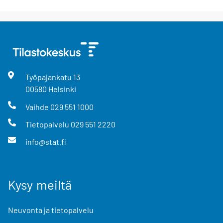
Työpajankatu
13
00580
Helsinki
Vaihde
029 551 1000
Tietopalvelu
029 551 2220
info@stat.fi
Kysy meiltä
Neuvonta ja tietopalvelu