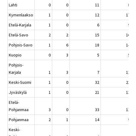
Lahti
0
0
11
8
Kymenlaakso
1
0
12
17
Etelä-Karjala
1
0
6
9
Etelä-Savo
2
2
15
16
Pohjois-Savo
1
6
18
14
Kuopio
0
3
5
5
Pohjois-
Karjala
1
3
7
11
Keski-Suomi
1
0
32
22
Jyväskylä
1
0
21
12
Etelä-
Pohjanmaa
3
0
33
11
Pohjanmaa
2
1
14
9
Keski-