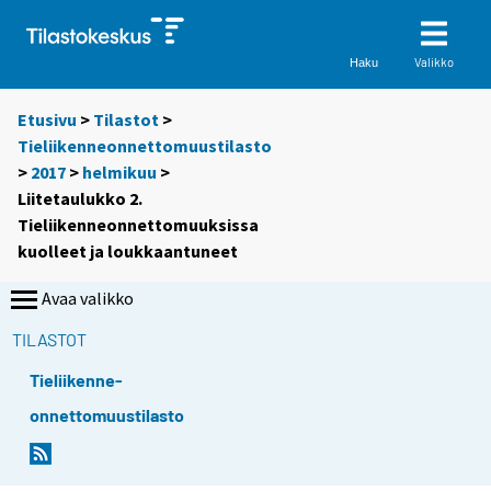
Valikko
Haku
Etusivu
>
Tilastot
>
Tieliikenneonnettomuustilasto
>
2017
>
helmikuu
>
Liitetaulukko 2.
Tieliikenneonnettomuuksissa
kuolleet ja loukkaantuneet
Avaa valikko
TILASTOT
Tieliikenne-
onnettomuustilasto