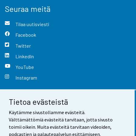
Seuraa meitä
Tilaa uutisviesti
Facebook
Twitter
LinkedIn
YouTube
Instagram
Tietoa evästeistä
Yhteystiedot
Käytämme sivustollamme evästeitä.
Palaute
Välttämättömiä evästeitä tarvitaan, jotta sivusto
toimii oikein. Muita evästeitä tarvitaan videoiden,
Käyttöehdot
podcastien ja palautepalvelun esittämiseen.