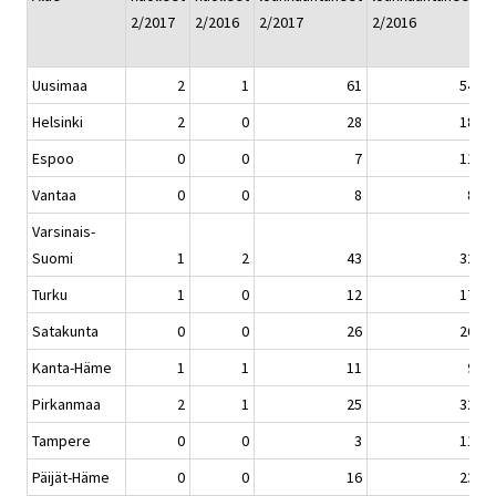
2/2017
2/2016
2/2017
2/2016
1
2
Uusimaa
2
1
61
54
Helsinki
2
0
28
18
Espoo
0
0
7
11
Vantaa
0
0
8
8
Varsinais-
Suomi
1
2
43
32
Turku
1
0
12
17
Satakunta
0
0
26
26
Kanta-Häme
1
1
11
9
Pirkanmaa
2
1
25
32
Tampere
0
0
3
11
Päijät-Häme
0
0
16
23