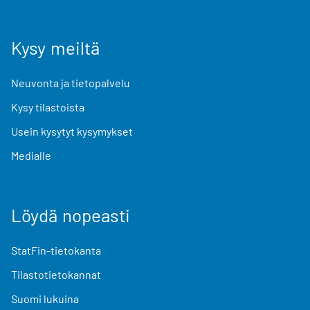
Kysy meiltä
Neuvonta ja tietopalvelu
Kysy tilastoista
Usein kysytyt kysymykset
Medialle
Löydä nopeasti
StatFin-tietokanta
Tilastotietokannat
Suomi lukuina