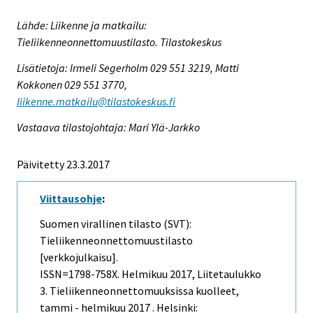
Lähde: Liikenne ja matkailu:
Tieliikenneonnettomuustilasto. Tilastokeskus
Lisätietoja: Irmeli Segerholm 029 551 3219, Matti
Kokkonen 029 551 3770,
liikenne.matkailu@tilastokeskus.fi
Vastaava tilastojohtaja: Mari Ylä-Jarkko
Päivitetty 23.3.2017
Viittausohje
:
Suomen virallinen tilasto (SVT):
Tieliikenneonnettomuustilasto
[verkkojulkaisu].
ISSN=1798-758X.
Helmikuu
2017, Liitetaulukko
3. Tieliikenneonnettomuuksissa kuolleet,
tammi - helmikuu 2017 . Helsinki: