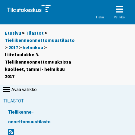
Valikko
Haku
Etusivu
>
Tilastot
>
Tieliikenneonnettomuustilasto
>
2017
>
helmikuu
>
Liitetaulukko 3.
Tieliikenneonnettomuuksissa
kuolleet, tammi - helmikuu
2017
Avaa valikko
TILASTOT
Tieliikenne-
onnettomuustilasto