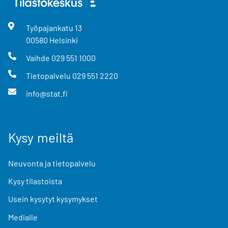
Työpajankatu
13
00580
Helsinki
Vaihde
029 551 1000
Tietopalvelu
029 551 2220
info@stat.fi
Kysy meiltä
Neuvonta ja tietopalvelu
Kysy tilastoista
Usein kysytyt kysymykset
Medialle