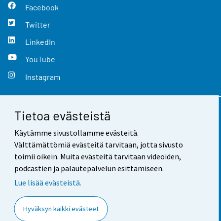
Facebook
Twitter
LinkedIn
YouTube
Instagram
Tietoa evästeistä
Yhteystiedot
Käytämme sivustollamme evästeitä.
Palaute
Välttämättömiä evästeitä tarvitaan, jotta sivusto
toimii oikein. Muita evästeitä tarvitaan videoiden,
Käyttöehdot
podcastien ja palautepalvelun esittämiseen.
Tietosuoja
Lue lisää evästeistä.
Saavutettavuus
Hyväksyn kaikki evästeet
Tietoa sivustosta