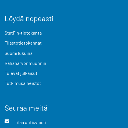
Löydä nopeasti
StatFin-tietokanta
Tilastotietokannat
Suomi lukuina
Rahanarvonmuunnin
Tulevat julkaisut
Tutkimusaineistot
Seuraa meitä
Tilaa uutisviesti