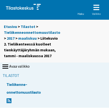
Valikko
Haku
Etusivu
>
Tilastot
>
Tieliikenneonnettomuustilasto
>
2017
>
maaliskuu
> Liitekuvio
2. Tieliikenteessä kuolleet
tienkäyttäjäryhmän mukaan,
tammi - maaliskuussa 2017
Avaa valikko
TILASTOT
Tieliikenne-
onnettomuustilasto