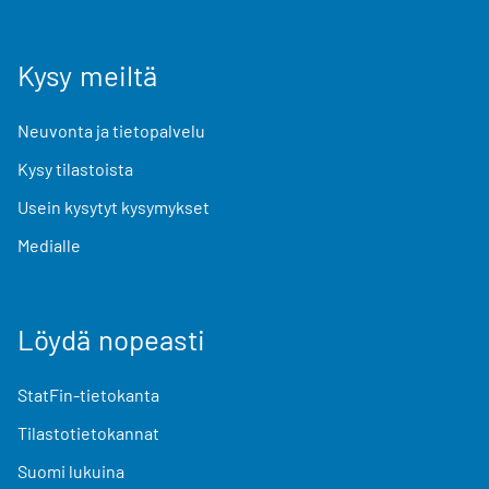
Kysy meiltä
Neuvonta ja tietopalvelu
Kysy tilastoista
Usein kysytyt kysymykset
Medialle
Löydä nopeasti
StatFin-tietokanta
Tilastotietokannat
Suomi lukuina