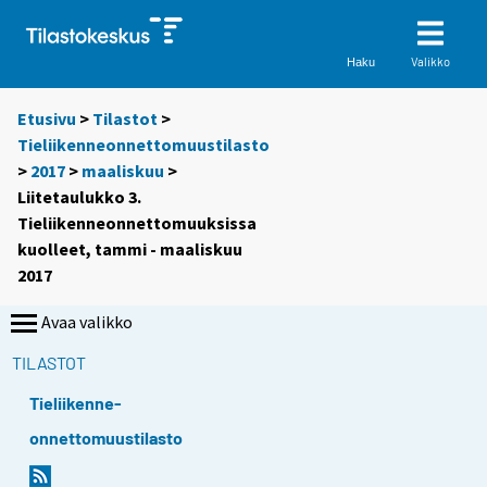
Valikko
Haku
Etusivu
>
Tilastot
>
Tieliikenneonnettomuustilasto
>
2017
>
maaliskuu
>
Liitetaulukko 3.
Tieliikenneonnettomuuksissa
kuolleet, tammi - maaliskuu
2017
Avaa valikko
TILASTOT
Tieliikenne-
onnettomuustilasto