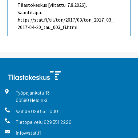
Tilastokeskus [viitattu: 7.8.2026].
Saantitapa:
https://stat.fi/til/ton/2017/03/ton_2017_03_
2017-04-20_tau_003_fi.html
Työpajankatu
13
00580
Helsinki
Vaihde
029 551 1000
Tietopalvelu
029 551 2220
info@stat.fi