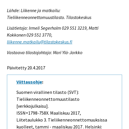
Lähde: Liikenne ja matkailu:
Tieliikenneonnettomuustilasto. Tilastokeskus
Lisätietoja: Irmeli Segerholm 029 551 3219, Matti
Kokkonen 029 551 3770,
liikenne.matkailu@tilastokeskus.fi
Vastaava tilastojohtaja: Mari Ylä-Jarkko
Päivitetty 20.4.2017
Viittausohje
:
Suomen virallinen tilasto (SVT):
Tieliikenneonnettomuustilasto
[verkkojulkaisu].
ISSN=1798-758X.
Maaliskuu
2017,
Liitetaulukko 3. Tieliikenneonnettomuuksissa
kuolleet, tammi - maaliskuu 2017 . Helsinki: