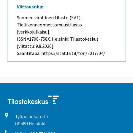
Viittausohje
:
Suomen virallinen tilasto (SVT):
Tieliikenneonnettomuustilasto
[verkkojulkaisu].
ISSN=1798-758X. Helsinki: Tilastokeskus
[viitattu: 9.8.2026].
Saantitapa: https://stat.fi/til/ton/2017/04/
Työpajankatu
13
00580
Helsinki