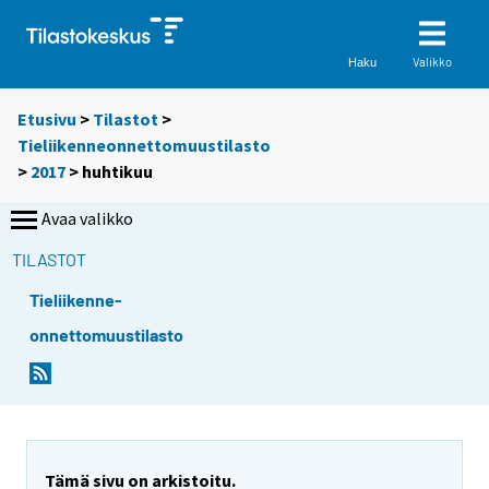
Valikko
Haku
Etusivu
>
Tilastot
>
Tieliikenneonnettomuustilasto
>
2017
>
huhtikuu
Avaa valikko
TILASTOT
Tieliikenne-
onnettomuustilasto
Tämä sivu on arkistoitu.