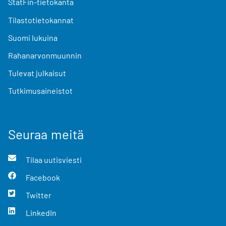
StatFin-tietokanta
Tilastotietokannat
Suomi lukuina
Rahanarvonmuunnin
Tulevat julkaisut
Tutkimusaineistot
Seuraa meitä
Tilaa uutisviesti
Facebook
Twitter
LinkedIn