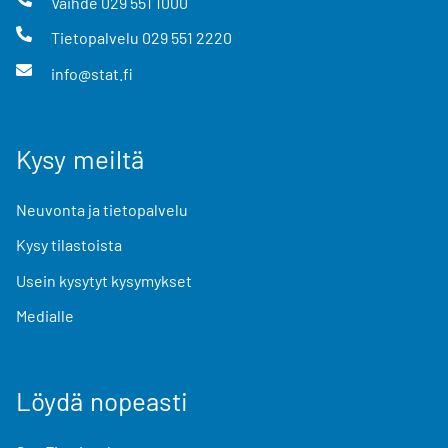
Vaihde
029 551 1000
Tietopalvelu
029 551 2220
info@stat.fi
Kysy meiltä
Neuvonta ja tietopalvelu
Kysy tilastoista
Usein kysytyt kysymykset
Medialle
Löydä nopeasti