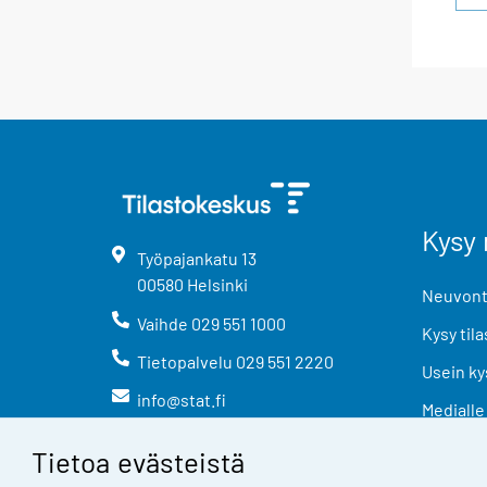
Kysy 
Työpajankatu
13
00580
Helsinki
Neuvonta
Vaihde
029 551 1000
Kysy tila
Tietopalvelu
029 551 2220
Usein ky
info@stat.fi
Medialle
Tietoa evästeistä