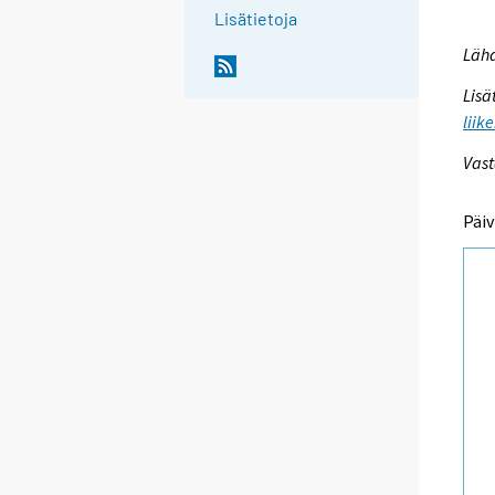
Lisätietoja
Lähd
Lisä
liik
Vast
Päiv