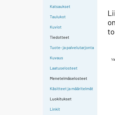
Katsaukset
Li
Taulukot
o
Kuviot
to
Tiedotteet
Tuote- ja palvelutarjonta
Kuvaus
Laatuselosteet
Menetelmäselosteet
Käsitteet ja määritelmät
Luokitukset
Linkit