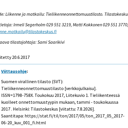
e: Liikenne ja matkailu: Tieliikenneonnettomuustilasto. Tilastokesku
tietoja: Irmeli Segerholm 029 551 3219, Matti Kokkonen 029 551 3770
enne.matkailu@tilastokeskus.fi
aava tilastojohtaja: Sami Saarikivi
itetty 20.6.2017
Viittausohje
:
Suomen virallinen tilasto (SVT):
Tieliikenneonnettomuustilasto [verkkojulkaisu].
ISSN=1798-758X.
Toukokuu
2017, Liitekuvio 1. Tieliikenteessä
kuolleet onnettomuustyypin mukaan, tammi - toukokuussa
2017 . Helsinki: Tilastokeskus [viitattu: 7.8.2026].
Saantitapa: https://stat.fi/til/ton/2017/05/ton_2017_05_2017-
06-20_kuv_001_fi.html