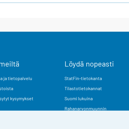
meiltä
Löydä nopeasti
 ja tietopalvelu
StatFin-tietokanta
stoista
Tilastotietokannat
sytyt kysymykset
Suomi lukuina
Rahanarvonmuunnin
Tulevat julkaisut
Tutkimusaineistot