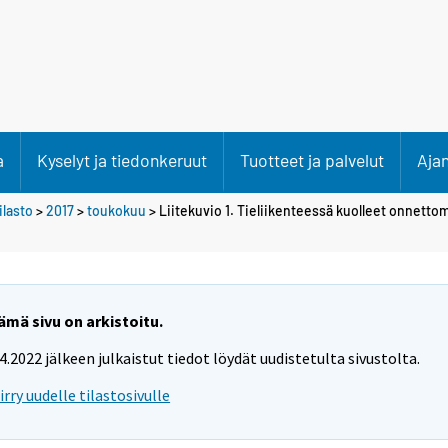
a
Kyselyt ja tiedonkeruut
Tuotteet ja palvelut
Aja
lasto
>
2017
>
toukokuu
> Liitekuvio 1. Tieliikenteessä kuolleet onnett
ämä sivu on arkistoitu.
.4.2022 jälkeen julkaistut tiedot löydät uudistetulta sivustolta.
iirry uudelle tilastosivulle