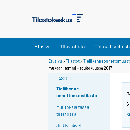
Etusivu
Tilastotieto
Tietoa tilastoist
Etusivu
>
Tilastot
>
Tieliikenneonnettomuusti
mukaan, tammi - toukokuussa 2017
TILASTOT
Tieliikenne-
T
onnettomuustilasto
5
Muutoksia tässä
tilastossa
S
Julkistukset