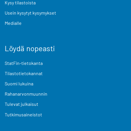
Kysy tilastoista
Usein kysytyt kysymykset
Medialle
Löydä nopeasti
StatFin-tietokanta
Tilastotietokannat
Suomi lukuina
Rahanarvonmuunnin
Tulevat julkaisut
Tutkimusaineistot