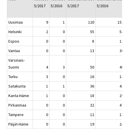
5/2017
5/2016
5/2017
5/2016
1
5
Uusimaa
9
1
120
152
Helsinki
2
0
55
54
Espoo
0
0
8
12
Vantaa
0
0
13
30
Varsinais-
Suomi
4
3
50
48
Turku
3
0
16
14
Satakunta
1
1
36
42
Kanta-Häme
1
0
18
29
Pirkanmaa
0
0
32
47
Tampere
0
0
12
12
Päijät-Häme
0
0
19
24