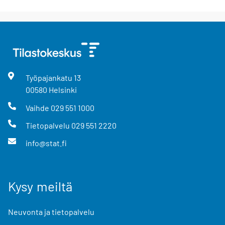
Työpajankatu
13
00580
Helsinki
Vaihde
029 551 1000
Tietopalvelu
029 551 2220
info@stat.fi
Kysy meiltä
Neuvonta ja tietopalvelu