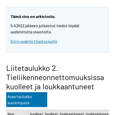
Tämä sivu on arkistoitu.
5.4.2022 jälkeen julkaistut tiedot löydät
uudistetulta sivustolta.
Siirry uudelle tilastosivulle
Liitetaulukko 2.
Tieliikenneonnettomuuksissa
kuolleet ja loukkaantuneet
Avaa taulukko
suurempana
Alue
kuolleet
kuolleet
loukkaantuneet
loukkaantuneet
k