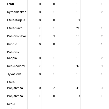
Lahti
0
0
15
14
Kymenlaakso
0
1
18
23
Etelä-Karjala
0
0
9
8
Etelä-Savo
2
1
21
15
Pohjois-Savo
2
3
18
20
Kuopio
0
0
7
12
Pohjois-
Karjala
0
1
13
21
Keski-Suomi
2
1
32
35
Jyväskylä
0
1
15
19
Etelä-
Pohjanmaa
0
2
35
31
Pohjanmaa
1
0
19
19
Keski-