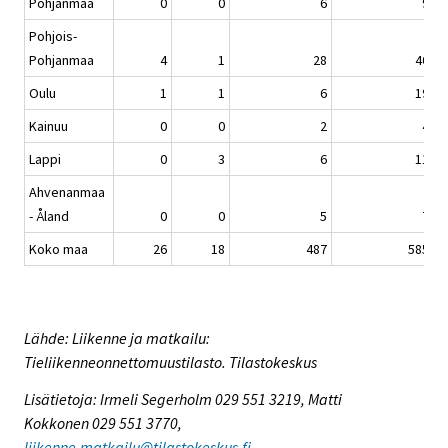
Pohjanmaa
0
0
6
9
Pohjois-
Pohjanmaa
4
1
28
40
Oulu
1
1
6
19
Kainuu
0
0
2
4
Lappi
0
3
6
11
Ahvenanmaa
- Åland
0
0
5
7
Koko maa
26
18
487
585
Lähde: Liikenne ja matkailu:
Tieliikenneonnettomuustilasto. Tilastokeskus
Lisätietoja: Irmeli Segerholm 029 551 3219, Matti
Kokkonen 029 551 3770,
liikenne.matkailu@tilastokeskus.fi