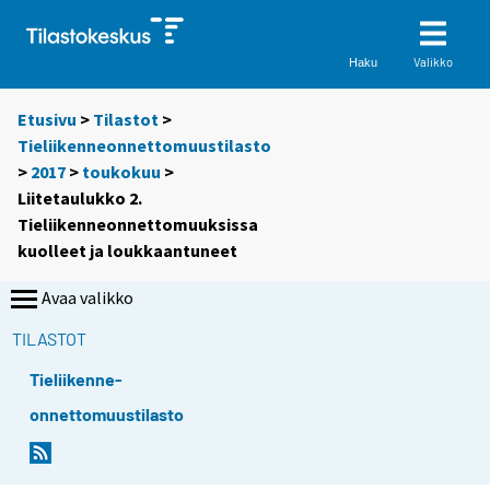
Valikko
Haku
Etusivu
>
Tilastot
>
Tieliikenneonnettomuustilasto
>
2017
>
toukokuu
>
Liitetaulukko 2.
Tieliikenneonnettomuuksissa
kuolleet ja loukkaantuneet
Avaa valikko
TILASTOT
Tieliikenne-
onnettomuustilasto