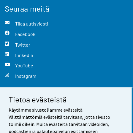
Seuraa meitä
Tilaa uutisviesti
Facebook
Twitter
LinkedIn
YouTube
Instagram
Tietoa evästeistä
Yhteystiedot
Käytämme sivustollamme evästeitä.
Palaute
Välttämättömiä evästeitä tarvitaan, jotta sivusto
toimii oikein. Muita evästeitä tarvitaan videoiden,
Käyttöehdot
podcastien ja palautepalvelun esittämiseen.