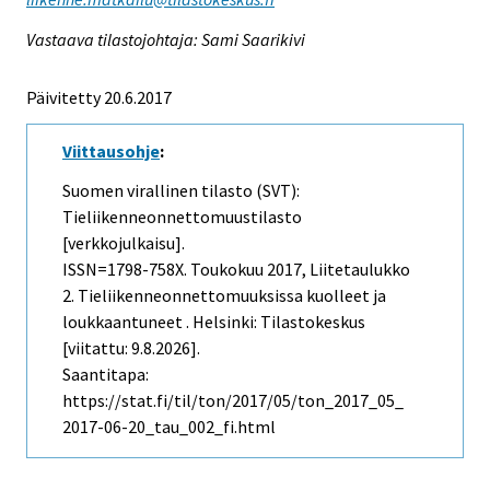
Vastaava tilastojohtaja: Sami Saarikivi
Päivitetty 20.6.2017
Viittausohje
:
Suomen virallinen tilasto (SVT):
Tieliikenneonnettomuustilasto
[verkkojulkaisu].
ISSN=1798-758X.
Toukokuu
2017, Liitetaulukko
2. Tieliikenneonnettomuuksissa kuolleet ja
loukkaantuneet . Helsinki: Tilastokeskus
[viitattu: 9.8.2026].
Saantitapa:
https://stat.fi/til/ton/2017/05/ton_2017_05_
2017-06-20_tau_002_fi.html