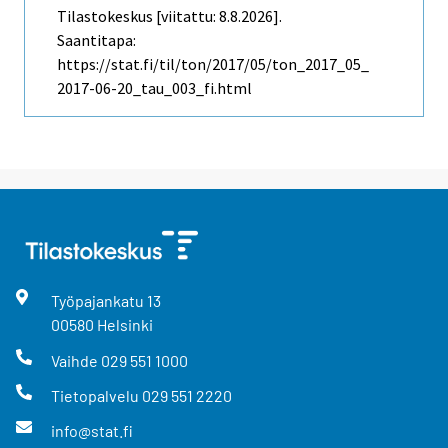
Tilastokeskus [viitattu: 8.8.2026].
Saantitapa:
https://stat.fi/til/ton/2017/05/ton_2017_05_
2017-06-20_tau_003_fi.html
Työpajankatu
13
00580
Helsinki
Vaihde
029 551 1000
Tietopalvelu
029 551 2220
info@stat.fi