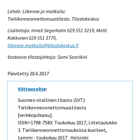
Lähde: Liikenne ja matkailu:
Tieliikenneonnettomuustilasto. Tilastokeskus
Lisätietoja: Irmeli Segerholm 029 551 3219, Matti
Kokkonen 029 551 3770,
liikenne.matkailu@tilastokeskus.fi
Vastaava tilastojohtaja: Sami Saarikivi
Päivitetty 20.6.2017
Viittausohje
:
Suomen virallinen tilasto (SVT):
Tieliikenneonnettomuustilasto
[verkkojulkaisu].
ISSN=1798-758X.
Toukokuu
2017, Liitetaulukko
3. Tieliikenneonnettomuuksissa kuolleet,
tammi - toukokuu 2017 . Helsinki: