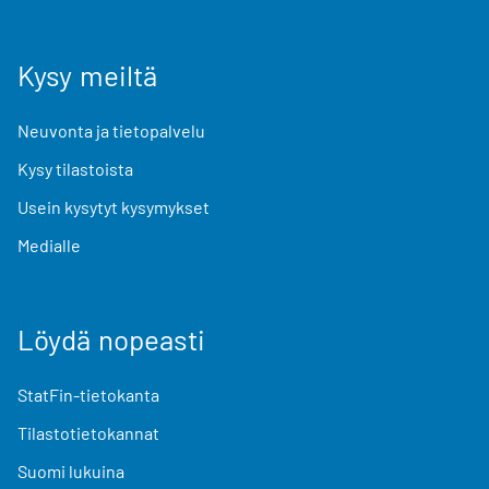
Kysy meiltä
Neuvonta ja tietopalvelu
Kysy tilastoista
Usein kysytyt kysymykset
Medialle
Löydä nopeasti
StatFin-tietokanta
Tilastotietokannat
Suomi lukuina