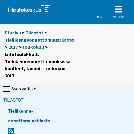
Valikko
Haku
Etusivu
>
Tilastot
>
Tieliikenneonnettomuustilasto
>
2017
>
toukokuu
>
Liitetaulukko 3.
Tieliikenneonnettomuuksissa
kuolleet, tammi - toukokuu
2017
Avaa valikko
TILASTOT
Tieliikenne-
onnettomuustilasto