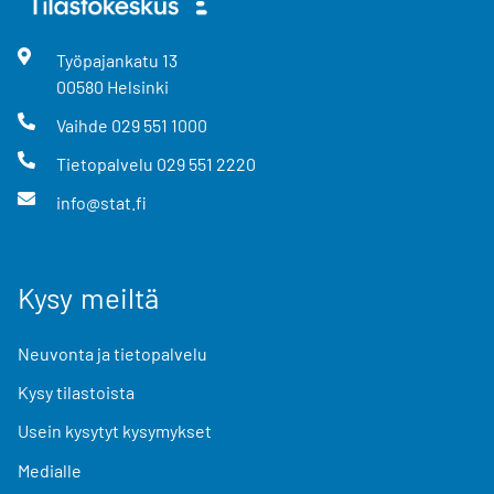
Työpajankatu
13
00580
Helsinki
Vaihde
029 551 1000
Tietopalvelu
029 551 2220
info@stat.fi
Kysy meiltä
Neuvonta ja tietopalvelu
Kysy tilastoista
Usein kysytyt kysymykset
Medialle