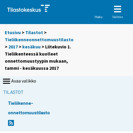
Valikko
Haku
Etusivu
>
Tilastot
>
Tieliikenneonnettomuustilasto
>
2017
>
kesäkuu
> Liitekuvio 1.
Tieliikenteessä kuolleet
onnettomuustyypin mukaan,
tammi - kesäkuussa 2017
Avaa valikko
TILASTOT
Tieliikenne-
onnettomuustilasto