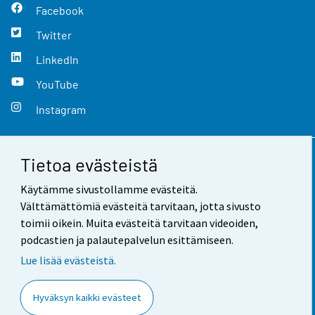
Facebook
Twitter
LinkedIn
YouTube
Instagram
Tietoa evästeistä
Yhteystiedot
Käytämme sivustollamme evästeitä.
Palaute
Välttämättömiä evästeitä tarvitaan, jotta sivusto
toimii oikein. Muita evästeitä tarvitaan videoiden,
Käyttöehdot
podcastien ja palautepalvelun esittämiseen.
Tietosuoja
Lue lisää evästeistä.
Saavutettavuus
Hyväksyn kaikki evästeet
Tietoa sivustosta