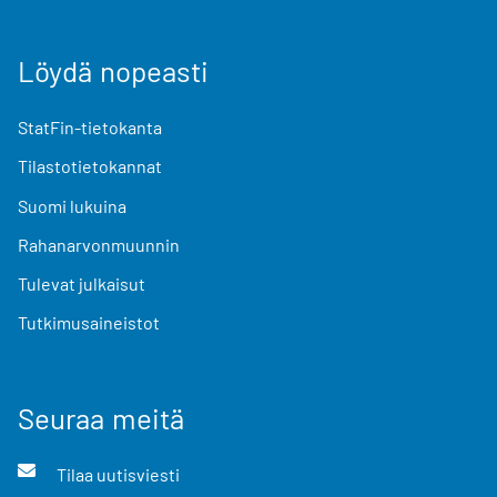
Löydä nopeasti
StatFin-tietokanta
Tilastotietokannat
Suomi lukuina
Rahanarvonmuunnin
Tulevat julkaisut
Tutkimusaineistot
Seuraa meitä
Tilaa uutisviesti