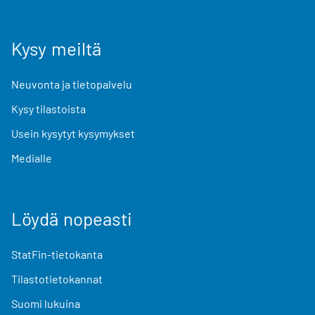
Kysy meiltä
Neuvonta ja tietopalvelu
Kysy tilastoista
Usein kysytyt kysymykset
Medialle
Löydä nopeasti
StatFin-tietokanta
Tilastotietokannat
Suomi lukuina