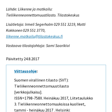
Lähde: Liikenne ja matkailu:
Tieliikenneonnettomuustilasto. Tilastokeskus
Lisätietoja: Irmeli Segerholm 029 551 3219, Matti
Kokkonen 029 551 3770,
liikenne.matkailu@tilastokeskus.fi
Vastaava tilastojohtaja: Sami Saarikivi
Päivitetty 24.8.2017
Viittausohje
:
Suomen virallinen tilasto (SVT):
Tieliikenneonnettomuustilasto
[verkkojulkaisu].
ISSN=1798-758X.
Heinäkuu
2017, Liitetaulukko
3. Tieliikenneonnettomuuksissa kuolleet,
tammi - heinäkuu 2017 . Helsinki: