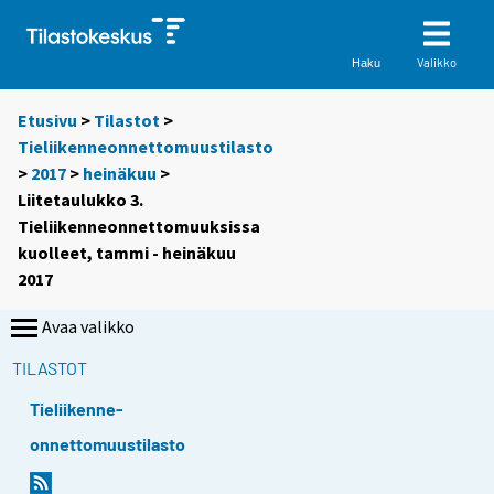
Valikko
Haku
Etusivu
>
Tilastot
>
Tieliikenneonnettomuustilasto
>
2017
>
heinäkuu
>
Liitetaulukko 3.
Tieliikenneonnettomuuksissa
kuolleet, tammi - heinäkuu
2017
Avaa valikko
TILASTOT
Tieliikenne-
onnettomuustilasto