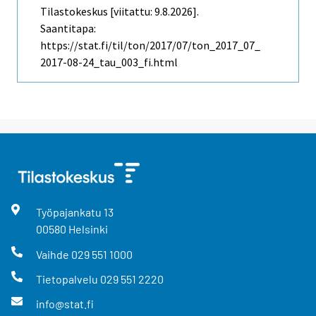
Tilastokeskus [viitattu: 9.8.2026].
Saantitapa:
https://stat.fi/til/ton/2017/07/ton_2017_07_
2017-08-24_tau_003_fi.html
Työpajankatu
13
00580
Helsinki
Vaihde
029 551 1000
Tietopalvelu
029 551 2220
info@stat.fi