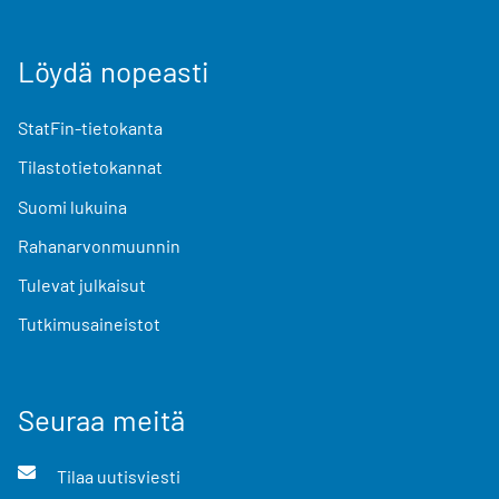
Löydä nopeasti
StatFin-tietokanta
Tilastotietokannat
Suomi lukuina
Rahanarvonmuunnin
Tulevat julkaisut
Tutkimusaineistot
Seuraa meitä
Tilaa uutisviesti