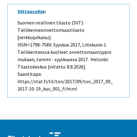
Viittausohje
:
Suomen virallinen tilasto (SVT):
Tieliikenneonnettomuustilasto
[verkkojulkaisu].
ISSN=1798-758X.
Syyskuu
2017, Liitekuvio 1.
Tieliikenteessä kuolleet onnettomuustyypin
mukaan, tammi - syyskuussa 2017 . Helsinki:
Tilastokeskus [viitattu: 8.8.2026].
Saantitapa:
https://stat.fi/til/ton/2017/09/ton_2017_09_
2017-10-19_kuv_001_fi.html