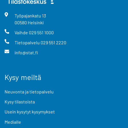
Työpajankatu
13
00580
Helsinki
Vaihde
029 551 1000
Tietopalvelu
029 551 2220
info@stat.fi
Kysy meiltä
Neuvonta ja tietopalvelu
Kysy tilastoista
Usein kysytyt kysymykset
Medialle