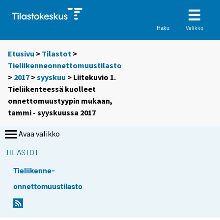
Valikko
Haku
Etusivu
>
Tilastot
>
Tieliikenneonnettomuustilasto
>
2017
>
syyskuu
> Liitekuvio 1.
Tieliikenteessä kuolleet
onnettomuustyypin mukaan,
tammi - syyskuussa 2017
Avaa valikko
TILASTOT
Tieliikenne-
onnettomuustilasto