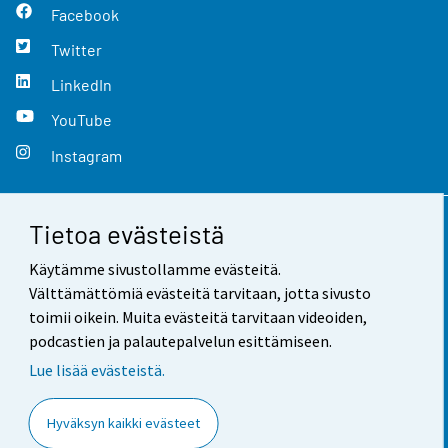
Facebook
Twitter
LinkedIn
YouTube
Instagram
Tietoa evästeistä
Yhteystiedot
Käytämme sivustollamme evästeitä.
Palaute
Välttämättömiä evästeitä tarvitaan, jotta sivusto
toimii oikein. Muita evästeitä tarvitaan videoiden,
Käyttöehdot
podcastien ja palautepalvelun esittämiseen.
Tietosuoja
Lue lisää evästeistä.
Saavutettavuus
Hyväksyn kaikki evästeet
Tietoa sivustosta