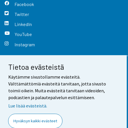
Facebook
Twitter
LinkedIn
YouTube
Instagram
Tietoa evästeistä
Yhteystiedot
Käytämme sivustollamme evästeitä.
Palaute
Välttämättömiä evästeitä tarvitaan, jotta sivusto
toimii oikein. Muita evästeitä tarvitaan videoiden,
Käyttöehdot
podcastien ja palautepalvelun esittämiseen.
Tietosuoja
Lue lisää evästeistä.
Saavutettavuus
Hyväksyn kaikki evästeet
Tietoa sivustosta