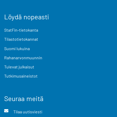
Löydä nopeasti
StatFin-tietokanta
Tilastotietokannat
Suomi lukuina
Rahanarvonmuunnin
Tulevat julkaisut
Tutkimusaineistot
Seuraa meitä
Tilaa uutisviesti