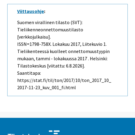
Viittausohje
:
Suomen virallinen tilasto (SVT):
Tieliikenneonnettomuustilasto
[verkkojulkaisu].
ISSN=1798-758X.
Lokakuu
2017, Liitekuvio 1.
Tieliikenteessä kuolleet onnettomuustyypin
mukaan, tammi - lokakuussa 2017 . Helsinki:
Tilastokeskus [viitattu: 6.8.2026].
Saantitapa:
https://stat.fi/til/ton/2017/10/ton_2017_10_
2017-11-23_kuv_001_fi.html