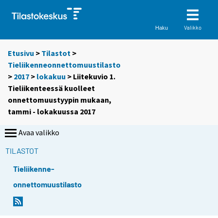
Valikko
Haku
Etusivu
>
Tilastot
>
Tieliikenneonnettomuustilasto
>
2017
>
lokakuu
> Liitekuvio 1.
Tieliikenteessä kuolleet
onnettomuustyypin mukaan,
tammi - lokakuussa 2017
Avaa valikko
TILASTOT
Tieliikenne-
onnettomuustilasto