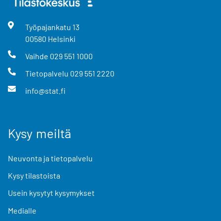
Työpajankatu
13
00580
Helsinki
Vaihde
029 551 1000
Tietopalvelu
029 551 2220
info@stat.fi
Kysy meiltä
Neuvonta ja tietopalvelu
Kysy tilastoista
Usein kysytyt kysymykset
Medialle