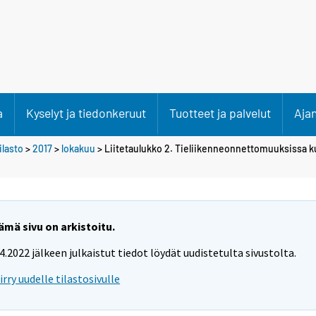
a
Kyselyt ja tiedonkeruut
Tuotteet ja palvelut
Aja
lasto
>
2017
>
lokakuu
> Liitetaulukko 2. Tieliikenneonnettomuuksissa ku
ämä sivu on arkistoitu.
.4.2022 jälkeen julkaistut tiedot löydät uudistetulta sivustolta.
iirry uudelle tilastosivulle