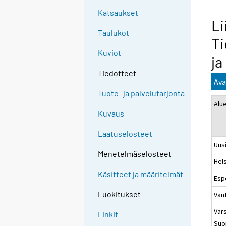
Katsaukset
Li
Taulukot
Ti
Kuviot
ja
Tiedotteet
Ava
Tuote- ja palvelutarjonta
Alu
Kuvaus
Laatuselosteet
Uus
Menetelmäselosteet
Hels
Käsitteet ja määritelmät
Esp
Luokitukset
Van
Vars
Linkit
Suo