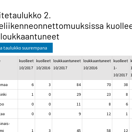
itetaulukko 2.
eliikenneonnettomuuksissa kuolle
 loukkaantuneet
a taulukko suurempana
e
kuolleet
kuolleet
loukkaantuneet
loukkaantuneet
kuolleet
10/2017
10/2016
10/2017
10/2016
1-
1
10/2017
imaa
6
3
84
70
38
inki
1
0
29
23
8
oo
0
0
11
8
6
taa
0
0
9
12
1
inais-
mi
1
3
45
58
12