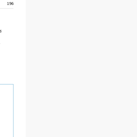
196
4619
4917
s
,