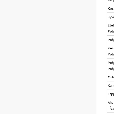
Kes
Jyv
Etel
Poh
Poh
Kes
Poh
Poh
Poh
Oul
Kai
Lap
Ahv
- Ål