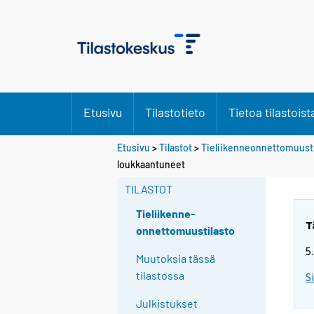
Etusivu
Tilastotieto
Tietoa tilastoist
Etusivu
>
Tilastot
>
Tieliikenneonnettomuusti
loukkaantuneet
TILASTOT
Tieliikenne-
T
onnettomuustilasto
5
Muutoksia tässä
tilastossa
S
Julkistukset