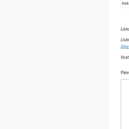
Kok
Lähd
Lisä
liik
Vast
Päiv