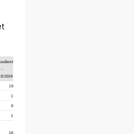
et
kuolleet
loukkaantuneet
loukkaantuneet
 -
1 - 10/2017
1 - 10/2016
10/2016
19
1028
1023
1
415
388
0
88
95
1
143
144
16
454
459