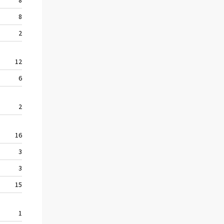
8
304
302
2
134
142
12
251
244
6
166
147
2
64
59
16
307
350
3
121
153
3
75
79
15
145
197
1
36
50