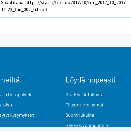
Saantitapa: https://stat.fi/til/ton/2017/10/ton_2017_10_2017-
11-23_tau_002_fi.html
meiltä
Löydä nopeasti
 ja tietopalvelu
StatFin-tietokanta
stoista
Tilastotietokannat
sytyt kysymykset
Suomi lukuina
Rahanarvonmuunnin