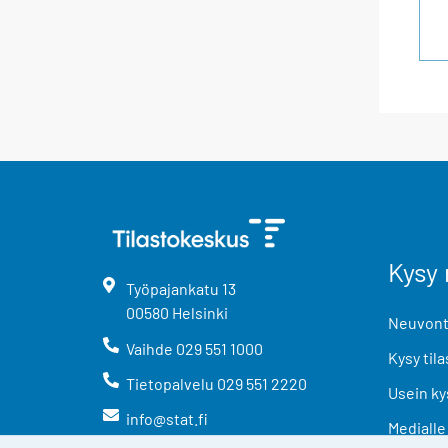
Kysy 
Työpajankatu
13
00580
Helsinki
Neuvonta
Vaihde
029 551 1000
Kysy tila
Tietopalvelu
029 551 2220
Usein ky
info@stat.fi
Medialle