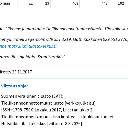
o maa
22
23
463
448
182
e: Liikenne ja matkailu: Tieliikenneonnettomuustilasto. Tilastokesku
tietoja: Irmeli Segerholm 029 551 3219, Matti Kokkonen 029 551 3770
enne.matkailu@tilastokeskus.fi
aava tilastojohtaja: Sami Saarikivi
itetty 23.11.2017
Viittausohje
:
Suomen virallinen tilasto (SVT):
Tieliikenneonnettomuustilasto [verkkojulkaisu].
ISSN=1798-758X.
Lokakuu
2017, Liitetaulukko 2.
Tieliikenneonnettomuuksissa kuolleet ja loukkaantuneet .
Helsinki: Tilastokeskus [viitattu: 8.8.2026].