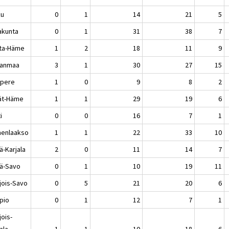
ku
0
1
14
21
5
akunta
0
1
31
38
7
ta-Häme
1
2
18
11
9
kanmaa
3
1
30
27
15
pere
1
0
9
8
2
jät-Häme
1
1
29
19
6
i
0
0
16
7
1
enlaakso
1
1
22
33
10
ä-Karjala
2
0
11
14
7
lä-Savo
0
1
10
19
11
jois-Savo
0
5
21
20
6
pio
0
1
12
7
1
jois-
ala
1
1
10
18
6