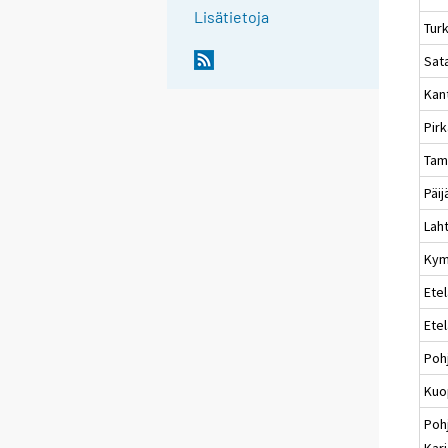
Lisätietoja
Tur
Sat
Kan
Pir
Tam
Päi
Laht
Kym
Etel
Ete
Poh
Kuo
Poh
Karj