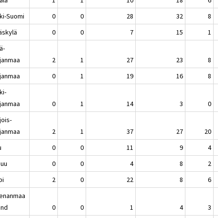
ki-Suomi
0
0
28
32
8
äskylä
0
0
7
15
1
ä-
janmaa
2
1
27
23
8
janmaa
0
1
19
16
8
ki-
janmaa
0
1
14
3
0
jois-
janmaa
2
1
37
27
20
u
0
0
11
9
4
nuu
0
0
4
8
2
pi
2
0
22
8
6
enanmaa
and
0
0
1
4
3