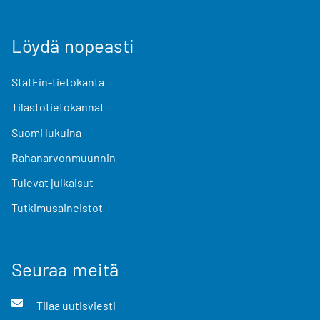
Löydä nopeasti
StatFin-tietokanta
Tilastotietokannat
Suomi lukuina
Rahanarvonmuunnin
Tulevat julkaisut
Tutkimusaineistot
Seuraa meitä
Tilaa uutisviesti