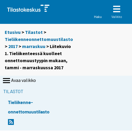
Valikko
Haku
Etusivu
>
Tilastot
>
Tieliikenneonnettomuustilasto
>
2017
>
marraskuu
> Liitekuvio
1. Tieliikenteessä kuolleet
onnettomuustyypin mukaan,
tammi - marraskuussa 2017
Avaa valikko
TILASTOT
Tieliikenne-
onnettomuustilasto