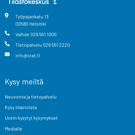
Työpajankatu
13
00580
Helsinki
Vaihde
029 551 1000
Tietopalvelu
029 551 2220
info@stat.fi
Kysy meiltä
Neuvonta ja tietopalvelu
Kysy tilastoista
Usein kysytyt kysymykset
Medialle