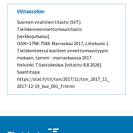
Viittausohje
:
Suomen virallinen tilasto (SVT):
Tieliikenneonnettomuustilasto
[verkkojulkaisu].
ISSN=1798-758X.
Marraskuu
2017, Liitekuvio 1.
Tieliikenteessä kuolleet onnettomuustyypin
mukaan, tammi - marraskuussa 2017 .
Helsinki: Tilastokeskus [viitattu: 8.8.2026].
Saantitapa:
https://stat.fi/til/ton/2017/11/ton_2017_11_
2017-12-19_kuv_001_fi.html