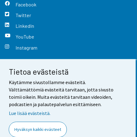
Facebook
Twitter
LinkedIn
YouTube
Instagram
Tietoa evästeistä
Yhteystiedot
Käytämme sivustollamme evästeitä.
Palaute
Välttämättömiä evästeitä tarvitaan, jotta sivusto
toimii oikein. Muita evästeitä tarvitaan videoiden,
Käyttöehdot
podcastien ja palautepalvelun esittämiseen.
Tietosuoja
Lue lisää evästeistä.
Saavutettavuus
Hyväksyn kaikki evästeet
Tietoa sivustosta