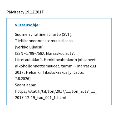
Päivitetty 19.12.2017
Viittausohje
:
Suomen virallinen tilasto (SVT):
Tieliikenneonnettomuustilasto
[verkkojulkaisu].
ISSN=1798-758X.
Marraskuu
2017,
Liitetaulukko 1. Henkilövahinkoon johtaneet
alkoholionnettomuudet, tammi - marraskuu
2017 . Helsinki: Tilastokeskus [viitattu:
7.8.2026].
Saantitapa:
https://stat.fi/til/ton/2017/11/ton_2017_11_
2017-12-19_tau_001_fi.html