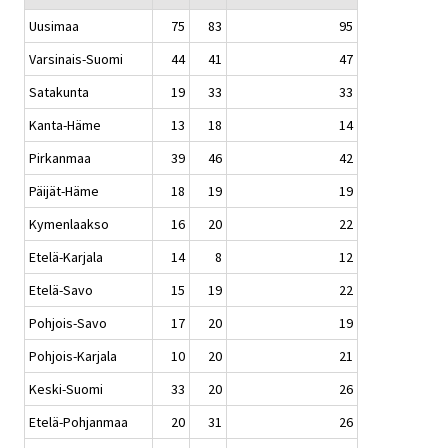
Uusimaa
75
83
95
Varsinais-Suomi
44
41
47
Satakunta
19
33
33
Kanta-Häme
13
18
14
Pirkanmaa
39
46
42
Päijät-Häme
18
19
19
Kymenlaakso
16
20
22
Etelä-Karjala
14
8
12
Etelä-Savo
15
19
22
Pohjois-Savo
17
20
19
Pohjois-Karjala
10
20
21
Keski-Suomi
33
20
26
Etelä-Pohjanmaa
20
31
26