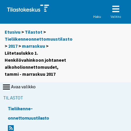
Valikko
Haku
Etusivu
>
Tilastot
>
Tieliikenneonnettomuustilasto
>
2017
>
marraskuu
>
Liitetaulukko 1.
Henkilövahinkoon johtaneet
alkoholionnettomuudet,
tammi - marraskuu 2017
Avaa valikko
TILASTOT
Tieliikenne-
onnettomuustilasto