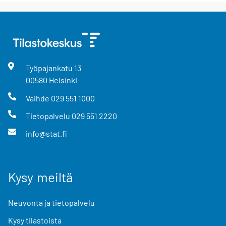
Työpajankatu
13
00580
Helsinki
Vaihde
029 551 1000
Tietopalvelu
029 551 2220
info@stat.fi
Kysy meiltä
Neuvonta ja tietopalvelu
Kysy tilastoista