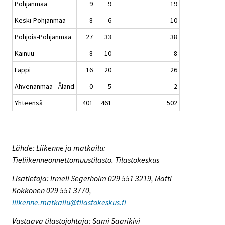
Pohjanmaa
9
9
19
Keski-Pohjanmaa
8
6
10
Pohjois-Pohjanmaa
27
33
38
Kainuu
8
10
8
Lappi
16
20
26
Ahvenanmaa - Åland
0
5
2
Yhteensä
401
461
502
Lähde: Liikenne ja matkailu:
Tieliikenneonnettomuustilasto. Tilastokeskus
Lisätietoja: Irmeli Segerholm 029 551 3219, Matti
Kokkonen 029 551 3770,
liikenne.matkailu@tilastokeskus.fi
Vastaava tilastojohtaja: Sami Saarikivi