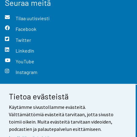
Seuraa meitä
Tilaa uutisviesti
Facebook
Twitter
LinkedIn
YouTube
Instagram
Tietoa evästeistä
Yhteystiedot
Käytämme sivustollamme evästeitä.
Palaute
Välttämättömiä evästeitä tarvitaan, jotta sivusto
toimii oikein. Muita evästeitä tarvitaan videoiden,
Käyttöehdot
podcastien ja palautepalvelun esittämiseen.
Tietosuoja