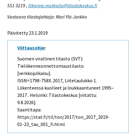
551 3219 ,
liikenne.matkailu@tilastokeskus.fi
Vastaava tilastojohtaja: Mari Ylä-Jarkko
Päivitetty 23.1.2019
Viittausohje
:
Suomen virallinen tilasto (SVT):
Tieliikenneonnettomuustilasto
[verkkojulkaisu].
ISSN=1798-758X. 2017, Liitetaulukko 1.
Liikenteessä kuolleet ja loukkaantuneet 1995–
2017 . Helsinki: Tilastokeskus [viitattu:
9.8.2026].
Saantitapa:
https://stat.fi/til/ton/2017/ton_2017_2019-
01-23_tau_001_fi.html