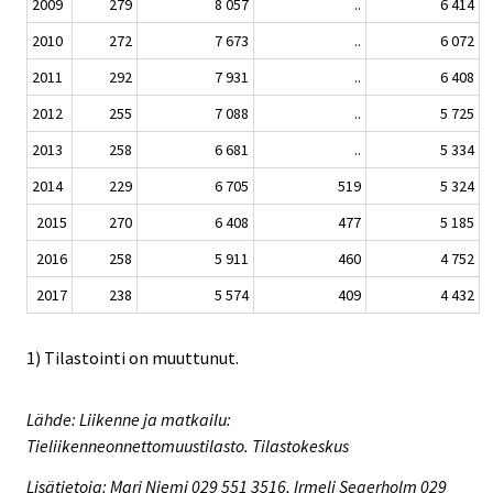
2009
279
8 057
..
6 414
2010
272
7 673
..
6 072
2011
292
7 931
..
6 408
2012
255
7 088
..
5 725
2013
258
6 681
..
5 334
2014
229
6 705
519
5 324
2015
270
6 408
477
5 185
2016
258
5 911
460
4 752
2017
238
5 574
409
4 432
1) Tilastointi on muuttunut.
Lähde: Liikenne ja matkailu:
Tieliikenneonnettomuustilasto. Tilastokeskus
Lisätietoja: Mari Niemi 029 551 3516, Irmeli Segerholm 029