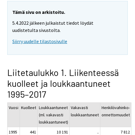
Tämä sivu on arkistoitu.
5.4.2022 jälkeen julkaistut tiedot löydät
uudistetulta sivustolta.
Siirry uudelle tilastosivulle
Liitetaulukko 1. Liikenteessä
kuolleet ja loukkaantuneet
1995–2017
Vuosi
Kuolleet
Loukkaantuneet
Vakavasti
Henkilövahinko-
(ml. vakavasti
loukkaantuneet
onnettomuudet
loukkaantuneet)
1995
441
10 191
..
7 812