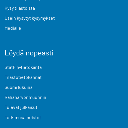
Kysy tilastoista
Usein kysytyt kysymykset
Medialle
Löydä nopeasti
StatFin-tietokanta
Tilastotietokannat
Suomi lukuina
Rahanarvonmuunnin
Tulevat julkaisut
Tutkimusaineistot