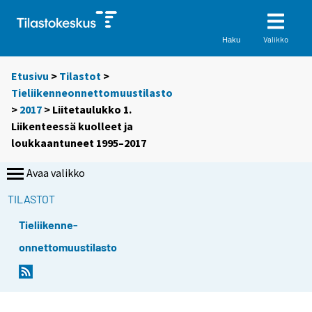
Valikko
Haku
Etusivu
>
Tilastot
>
Tieliikenneonnettomuustilasto
>
2017
> Liitetaulukko 1.
Liikenteessä kuolleet ja
loukkaantuneet 1995–2017
Avaa valikko
TILASTOT
Tieliikenne-
onnettomuustilasto