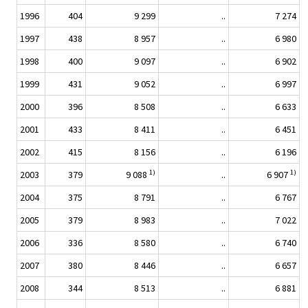
1996
404
9 299
..
7 274
1997
438
8 957
..
6 980
1998
400
9 097
..
6 902
1999
431
9 052
..
6 997
2000
396
8 508
..
6 633
2001
433
8 411
..
6 451
2002
415
8 156
..
6 196
1)
1)
2003
379
9 088
..
6 907
2004
375
8 791
..
6 767
2005
379
8 983
..
7 022
2006
336
8 580
..
6 740
2007
380
8 446
..
6 657
2008
344
8 513
..
6 881