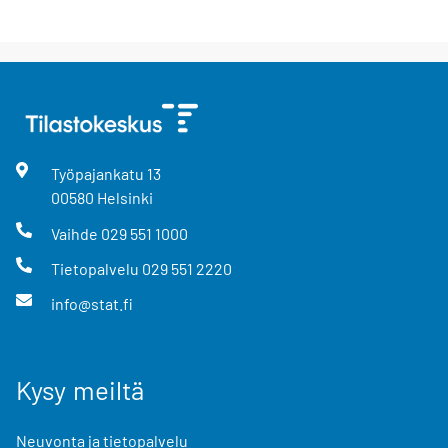
Työpajankatu
13
00580
Helsinki
Vaihde
029 551 1000
Tietopalvelu
029 551 2220
info@stat.fi
Kysy meiltä
Neuvonta ja tietopalvelu