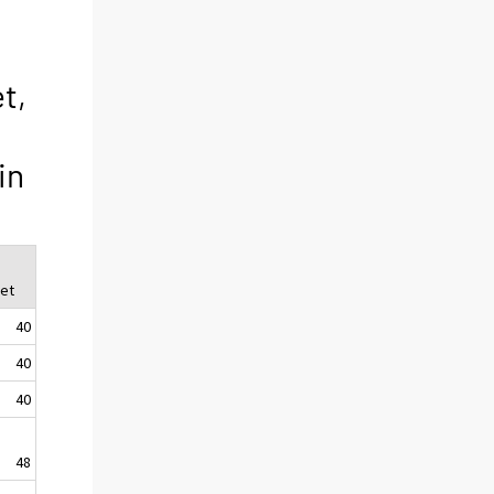
t,
in
et
40
40
40
48