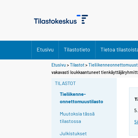
Etusivu
Tilastotieto
Tietoa tilastoist
Etusivu
>
Tilastot
>
Tieliikenneonnettomuusti
vakavasti loukkaantuneet tienkäyttäjäryhmit
TILASTOT
Tieliikenne-
T
onnettomuustilasto
5
Muutoksia tässä
tilastossa
S
Julkistukset