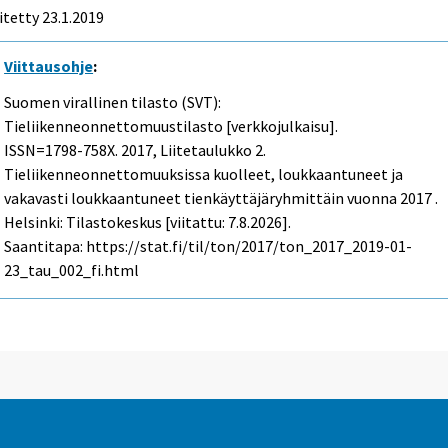
itetty 23.1.2019
Viittausohje
:
Suomen virallinen tilasto (SVT):
Tieliikenneonnettomuustilasto [verkkojulkaisu].
ISSN=1798-758X. 2017, Liitetaulukko 2.
Tieliikenneonnettomuuksissa kuolleet, loukkaantuneet ja
vakavasti loukkaantuneet tienkäyttäjäryhmittäin vuonna 2017 .
Helsinki: Tilastokeskus [viitattu: 7.8.2026].
Saantitapa: https://stat.fi/til/ton/2017/ton_2017_2019-01-
23_tau_002_fi.html