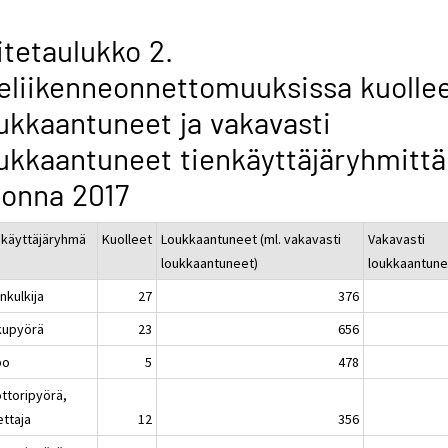
itetaulukko 2.
eliikenneonnettomuuksissa kuollee
ukkaantuneet ja vakavasti
ukkaantuneet tienkäyttäjäryhmittä
onna 2017
nkäyttäjäryhmä
Kuolleet
Loukkaantuneet (ml. vakavasti
Vakavasti
loukkaantuneet)
loukkaantune
nkulkija
27
376
kupyörä
23
656
po
5
478
ttoripyörä,
ettaja
12
356