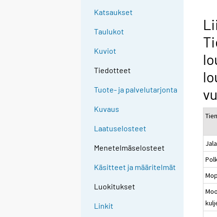
Katsaukset
Li
Taulukot
Ti
Kuviot
lo
Tiedotteet
lo
Tuote- ja palvelutarjonta
vu
Kuvaus
Tie
Laatuselosteet
Jala
Menetelmäselosteet
Pol
Käsitteet ja määritelmät
Mo
Luokitukset
Moo
kulj
Linkit