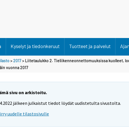
a
Kyselyt ja tiedonkeruut
Tuotteet ja palvelut
Aja
lasto
>
2017
> Liitetaulukko 2. Tieliikenneonnettomuuksissa kuolleet, l
täin vuonna 2017
ämä sivu on arkistoitu.
.4.2022 jälkeen julkaistut tiedot löydät uudistetulta sivustolta.
iirry uudelle tilastosivulle