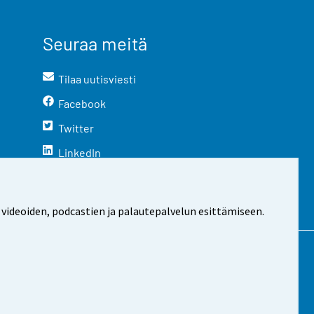
Seuraa meitä
Tilaa uutisviesti
Facebook
Twitter
LinkedIn
YouTube
Instagram
 videoiden, podcastien ja palautepalvelun esittämiseen.
stosta
Evästeasetukset