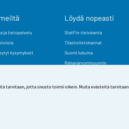
meiltä
Löydä nopeasti
 ja tietopalvelu
StatFin-tietokanta
stoista
Tilastotietokannat
sytyt kysymykset
Suomi lukuina
Rahanarvonmuunnin
Tulevat julkaisut
Tutkimusaineistot
arvitaan, jotta sivusto toimii oikein. Muita evästeitä tarvitaan
Käyttöehdot
Tietosuoja
Saavutettavuus
Tietoa sivu