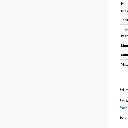
Kuo
mat
Trak
Trak
mat
Muu,
Muu
Yht
Lähd
Lisä
liik
Vast