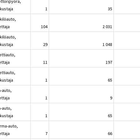
ttoripyörä,
kustaja
1
35
kilöauto,
ettaja
104
2 031
kilöauto,
kustaja
29
1 048
ettiauto,
ettaja
11
197
ettiauto,
kustaja
1
65
a-auto,
ettaja
1
9
a-auto,
kustaja
1
65
rma-auto,
ettaja
7
66