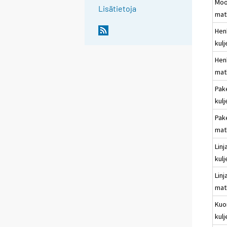
Moo
Lisätietoja
mat
Hen
kulj
Hen
mat
Pak
kulj
Pak
mat
Linj
kulj
Linj
mat
Kuo
kulj