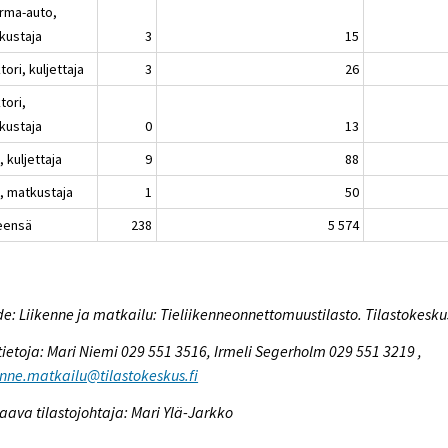
rma-auto,
kustaja
3
15
tori, kuljettaja
3
26
tori,
kustaja
0
13
 kuljettaja
9
88
, matkustaja
1
50
eensä
238
5 574
e: Liikenne ja matkailu: Tieliikenneonnettomuustilasto. Tilastokesku
tietoja: Mari Niemi 029 551 3516, Irmeli Segerholm 029 551 3219 ,
enne.matkailu@tilastokeskus.fi
aava tilastojohtaja: Mari Ylä-Jarkko