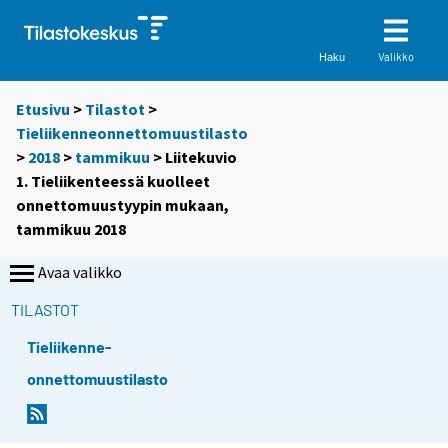
Valikko
Haku
Etusivu
>
Tilastot
>
Tieliikenneonnettomuustilasto
>
2018
>
tammikuu
> Liitekuvio
1. Tieliikenteessä kuolleet
onnettomuustyypin mukaan,
tammikuu 2018
Avaa valikko
TILASTOT
Tieliikenne-
onnettomuustilasto