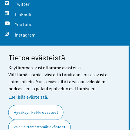
Twitter
LinkedIn
YouTube
Instagram
Tietoa evästeistä
Yhteystiedot
Käytämme sivustollamme evästeitä.
Palaute
Välttämättömiä evästeitä tarvitaan, jotta sivusto
toimii oikein. Muita evästeitä tarvitaan videoiden,
Käyttöehdot
podcastien ja palautepalvelun esittämiseen.
Tietosuoja
Lue lisää evästeistä.
Saavutettavuus
Hyväksyn kaikki evästeet
Tietoa sivustosta
Vain välttämättömät evästeet
Evästeasetukset