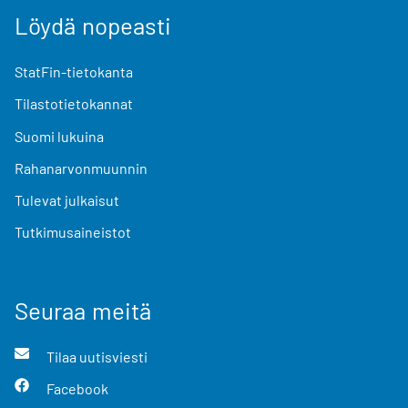
Löydä nopeasti
StatFin-tietokanta
Tilastotietokannat
Suomi lukuina
Rahanarvonmuunnin
Tulevat julkaisut
Tutkimusaineistot
Seuraa meitä
Tilaa uutisviesti
Facebook