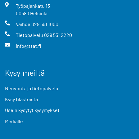
Työpajankatu
13
00580
Helsinki
Vaihde
029 551 1000
Tietopalvelu
029 551 2220
info@stat.fi
Kysy meiltä
Neuvonta ja tietopalvelu
Kysy tilastoista
Usein kysytyt kysymykset
Medialle