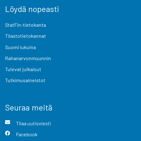
Löydä nopeasti
StatFin-tietokanta
Tilastotietokannat
Suomi lukuina
Rahanarvonmuunnin
Tulevat julkaisut
Tutkimusaineistot
Seuraa meitä
Tilaa uutisviesti
Facebook