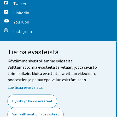
Twitter
LinkedIn
YouTube
Instagram
Tietoa evästeistä
Yhteystiedot
Käytämme sivustollamme evästeitä.
Palaute
Välttämättömiä evästeitä tarvitaan, jotta sivusto
toimii oikein. Muita evästeitä tarvitaan videoiden,
Käyttöehdot
podcastien ja palautepalvelun esittämiseen.
Tietosuoja
Lue lisää evästeistä.
Saavutettavuus
Hyväksyn kaikki evästeet
Tietoa sivustosta
Vain välttämättömät evästeet
Evästeasetukset