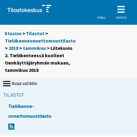
Valikko
Haku
Etusivu
>
Tilastot
>
Tieliikenneonnettomuustilasto
>
2018
>
tammikuu
> Liitekuvio
2. Tieliikenteessä kuolleet
tienkäyttäjäryhmän mukaan,
tammikuu 2018
Avaa valikko
TILASTOT
Tieliikenne-
onnettomuustilasto