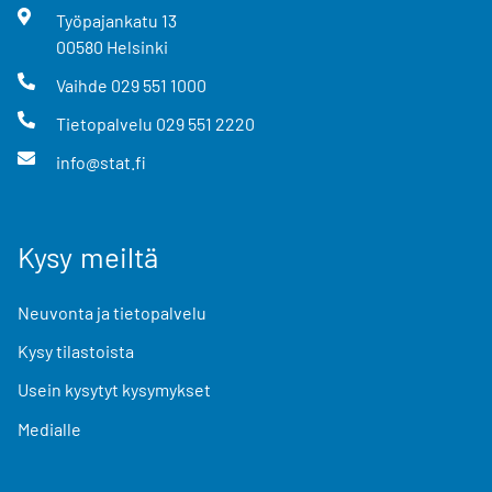
Työpajankatu
13
00580
Helsinki
Vaihde
029 551 1000
Tietopalvelu
029 551 2220
info@stat.fi
Kysy meiltä
Neuvonta ja tietopalvelu
Kysy tilastoista
Usein kysytyt kysymykset
Medialle