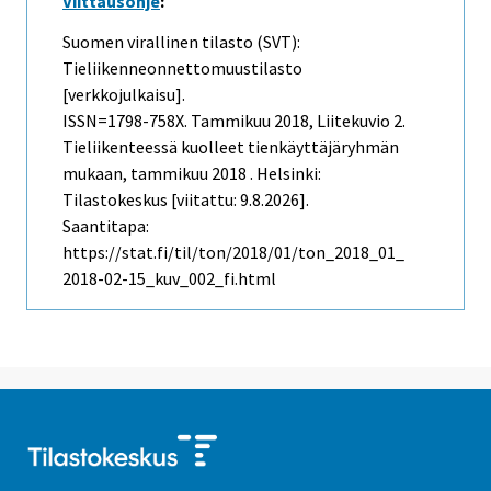
Viittausohje
:
Suomen virallinen tilasto (SVT):
Tieliikenneonnettomuustilasto
[verkkojulkaisu].
ISSN=1798-758X.
Tammikuu
2018, Liitekuvio 2.
Tieliikenteessä kuolleet tienkäyttäjäryhmän
mukaan, tammikuu 2018 . Helsinki:
Tilastokeskus [viitattu: 9.8.2026].
Saantitapa:
https://stat.fi/til/ton/2018/01/ton_2018_01_
2018-02-15_kuv_002_fi.html