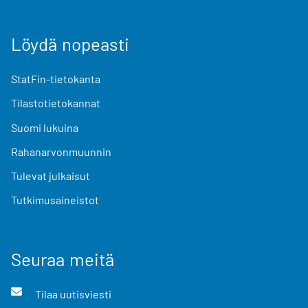
Löydä nopeasti
StatFin-tietokanta
Tilastotietokannat
Suomi lukuina
Rahanarvonmuunnin
Tulevat julkaisut
Tutkimusaineistot
Seuraa meitä
Tilaa uutisviesti