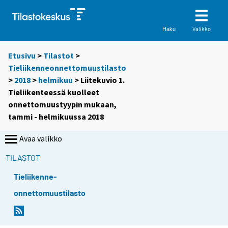
Valikko
Haku
Etusivu
>
Tilastot
>
Tieliikenneonnettomuustilasto
>
2018
>
helmikuu
> Liitekuvio 1.
Tieliikenteessä kuolleet
onnettomuustyypin mukaan,
tammi - helmikuussa 2018
Avaa valikko
TILASTOT
Tieliikenne-
onnettomuustilasto