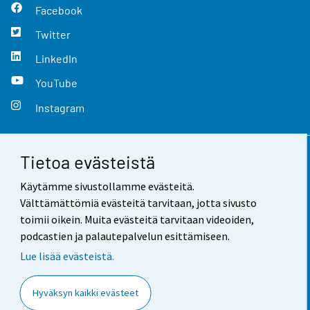
Facebook
Twitter
LinkedIn
YouTube
Instagram
Tietoa evästeistä
Yhteystiedot
Käytämme sivustollamme evästeitä.
Palaute
Välttämättömiä evästeitä tarvitaan, jotta sivusto
toimii oikein. Muita evästeitä tarvitaan videoiden,
Käyttöehdot
podcastien ja palautepalvelun esittämiseen.
Tietosuoja
Lue lisää evästeistä.
Saavutettavuus
Hyväksyn kaikki evästeet
Tietoa sivustosta