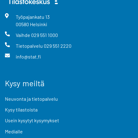
Työpajankatu
13
00580
Helsinki
Vaihde
029 551 1000
Tietopalvelu
029 551 2220
info@stat.fi
Kysy meiltä
Neuvonta ja tietopalvelu
Kysy tilastoista
Usein kysytyt kysymykset
Medialle