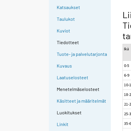
Katsaukset
Li
Taulukot
Ti
Kuviot
ta
Tiedotteet
Ikä
Tuote- ja palvelutarjonta
0-5
Kuvaus
6-9
Laatuselosteet
10-
Menetelmäselosteet
18-
Käsitteet ja määritelmät
21-
Luokitukset
25-
35-
Linkit