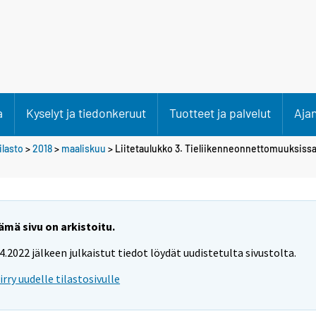
a
Kyselyt ja tiedonkeruut
Tuotteet ja palvelut
Aja
lasto
>
2018
>
maaliskuu
> Liitetaulukko 3. Tieliikenneonnettomuuksissa
ämä sivu on arkistoitu.
.4.2022 jälkeen julkaistut tiedot löydät uudistetulta sivustolta.
iirry uudelle tilastosivulle