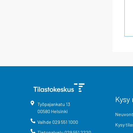
Kysy 
Työpajankatu
13
00580
Helsinki
Neuvonta
Vaihde
029 551 1000
Kysy tila
Tietopalvelu
029 551 2220