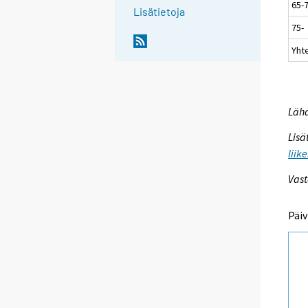
65-
Lisätietoja
75-
Yht
Lähd
Lisä
liik
Vast
Päiv