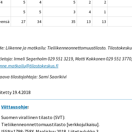
74
5
4
5
2
2
5
5
3
4
1
eensä
27
34
35
13
13
e: Liikenne ja matkailu: Tieliikenneonnettomuustilasto. Tilastokesku
tietoja: Irmeli Segerholm 029 551 3219, Matti Kokkonen 029 551 3770
enne.matkailu@tilastokeskus.fi
aava tilastojohtaja: Sami Saarikivi
itetty 19.4.2018
Viittausohje
:
Suomen virallinen tilasto (SVT):
Tieliikenneonnettomuustilasto [verkkojulkaisu].
ISSN=1798-758X.
Maaliskuu
2018, Liitetaulukko 3.