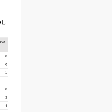
t,
arvo
0
0
1
1
0
2
4