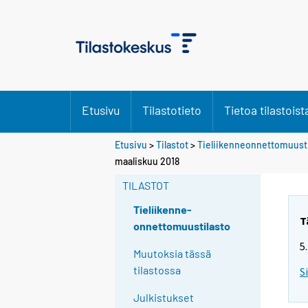
Etusivu
Tilastotieto
Tietoa tilastoist
Etusivu
>
Tilastot
>
Tieliikenneonnettomuusti
maaliskuu 2018
TILASTOT
Tieliikenne-
T
onnettomuustilasto
5
Muutoksia tässä
tilastossa
S
Julkistukset