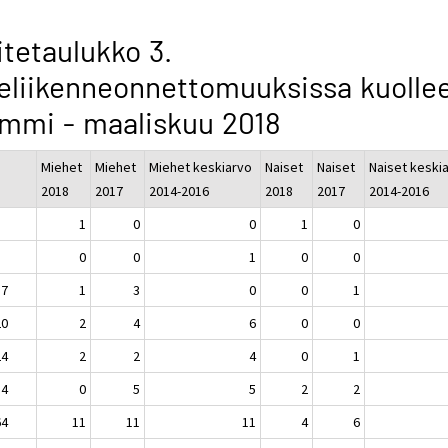
itetaulukko 3.
eliikenneonnettomuuksissa kuollee
mmi - maaliskuu 2018
Miehet
Miehet
Miehet keskiarvo
Naiset
Naiset
Naiset keski
2018
2017
2014-2016
2018
2017
2014-2016
1
0
0
1
0
0
0
1
0
0
17
1
3
0
0
1
20
2
4
6
0
0
24
2
2
4
0
1
34
0
5
5
2
2
64
11
11
11
4
6