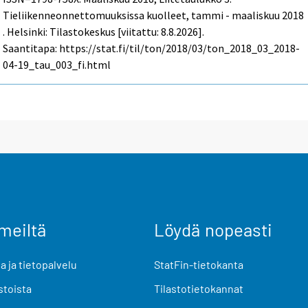
Tieliikenneonnettomuuksissa kuolleet, tammi - maaliskuu 2018
. Helsinki: Tilastokeskus [viitattu: 8.8.2026].
Saantitapa: https://stat.fi/til/ton/2018/03/ton_2018_03_2018-
04-19_tau_003_fi.html
meiltä
Löydä nopeasti
 ja tietopalvelu
StatFin-tietokanta
stoista
Tilastotietokannat