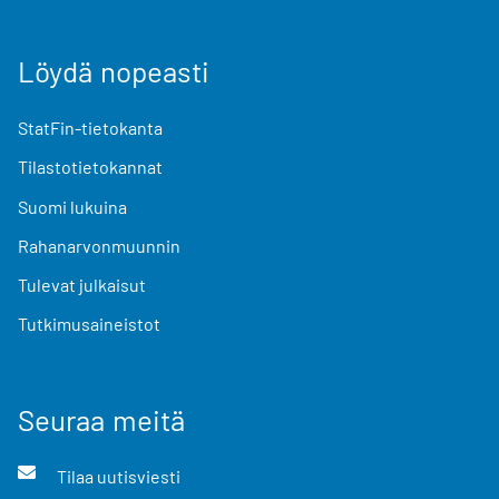
Löydä nopeasti
StatFin-tietokanta
Tilastotietokannat
Suomi lukuina
Rahanarvonmuunnin
Tulevat julkaisut
Tutkimusaineistot
Seuraa meitä
Tilaa uutisviesti