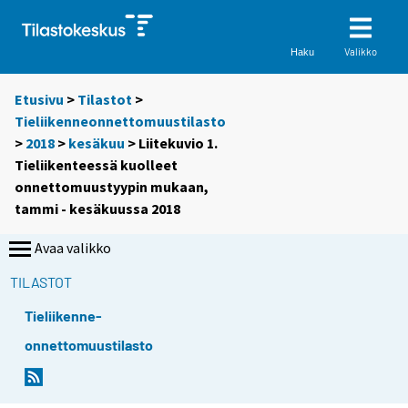
Valikko
Haku
Etusivu
>
Tilastot
>
Tieliikenneonnettomuustilasto
>
2018
>
kesäkuu
> Liitekuvio 1.
Tieliikenteessä kuolleet
onnettomuustyypin mukaan,
tammi - kesäkuussa 2018
Avaa valikko
TILASTOT
Tieliikenne-
onnettomuustilasto