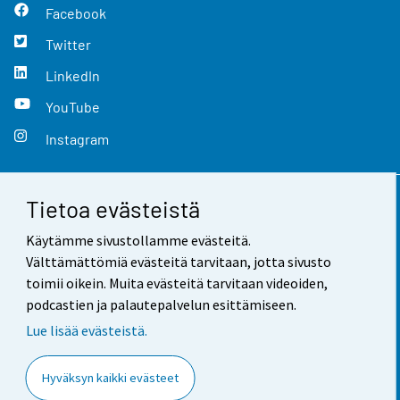
Facebook
Twitter
LinkedIn
YouTube
Instagram
Tietoa evästeistä
Yhteystiedot
Käytämme sivustollamme evästeitä.
Palaute
Välttämättömiä evästeitä tarvitaan, jotta sivusto
toimii oikein. Muita evästeitä tarvitaan videoiden,
Käyttöehdot
podcastien ja palautepalvelun esittämiseen.
Tietosuoja
Lue lisää evästeistä.
Saavutettavuus
Hyväksyn kaikki evästeet
Tietoa sivustosta