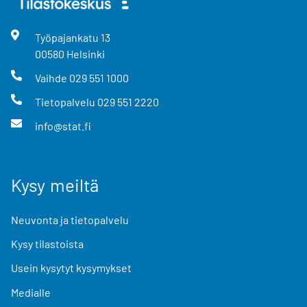
Työpajankatu
13
00580
Helsinki
Vaihde
029 551 1000
Tietopalvelu
029 551 2220
info@stat.fi
Kysy meiltä
Neuvonta ja tietopalvelu
Kysy tilastoista
Usein kysytyt kysymykset
Medialle