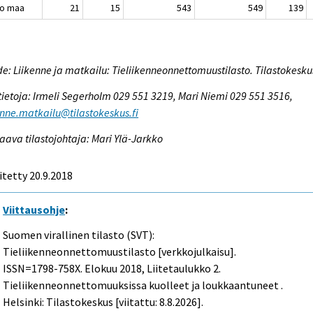
o maa
21
15
543
549
139
e: Liikenne ja matkailu: Tieliikenneonnettomuustilasto. Tilastokesku
tietoja: Irmeli Segerholm 029 551 3219, Mari Niemi 029 551 3516,
enne.matkailu@tilastokeskus.fi
aava tilastojohtaja: Mari Ylä-Jarkko
itetty 20.9.2018
Viittausohje
:
Suomen virallinen tilasto (SVT):
Tieliikenneonnettomuustilasto [verkkojulkaisu].
ISSN=1798-758X.
Elokuu
2018, Liitetaulukko 2.
Tieliikenneonnettomuuksissa kuolleet ja loukkaantuneet .
Helsinki: Tilastokeskus [viitattu: 8.8.2026].