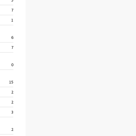
7
209
247
1
85
109
6
166
204
7
116
127
0
37
37
15
272
223
2
105
85
2
60
64
3
135
108
2
18
33