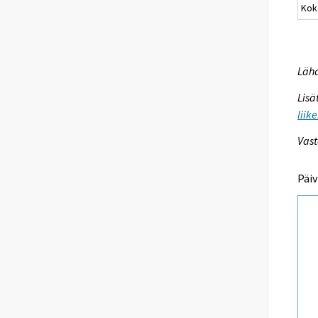
Kok
Lähd
Lisä
liik
Vast
Päiv