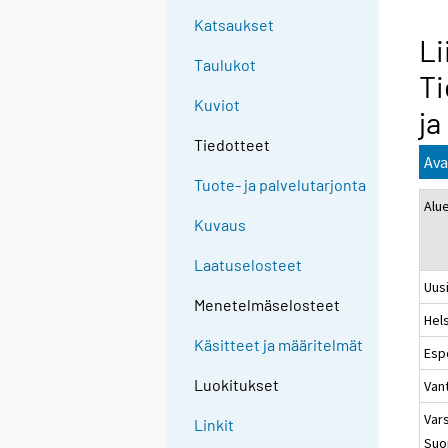
Katsaukset
Li
Taulukot
Ti
Kuviot
ja
Tiedotteet
Ava
Tuote- ja palvelutarjonta
Alu
Kuvaus
Laatuselosteet
Uus
Menetelmäselosteet
Hels
Käsitteet ja määritelmät
Esp
Luokitukset
Van
Vars
Linkit
Suo