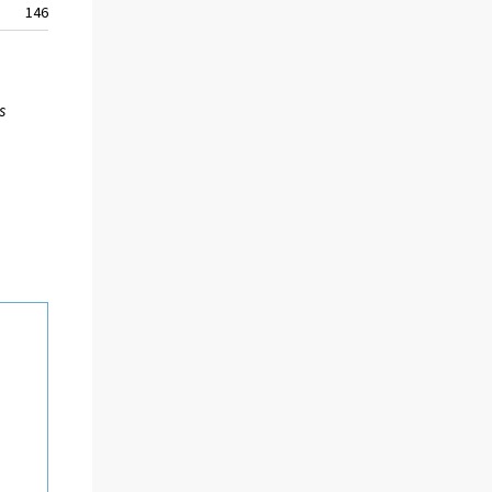
146
3581
3616
s