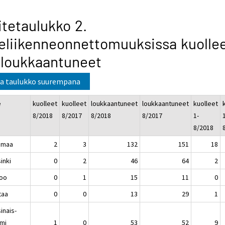
itetaulukko 2.
eliikenneonnettomuuksissa kuolle
 loukkaantuneet
a taulukko suurempana
e
kuolleet
kuolleet
loukkaantuneet
loukkaantuneet
kuolleet
8/2018
8/2017
8/2018
8/2017
1-
1
8/2018
imaa
2
3
132
151
18
inki
0
2
46
64
2
oo
0
1
15
11
0
taa
0
0
13
29
1
inais-
mi
1
0
53
52
9