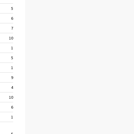
5
101
108
6
231
227
7
100
136
10
325
279
1
111
70
5
159
161
1
95
93
9
177
140
4
61
72
10
143
139
6
141
154
1
67
59
5
90
101