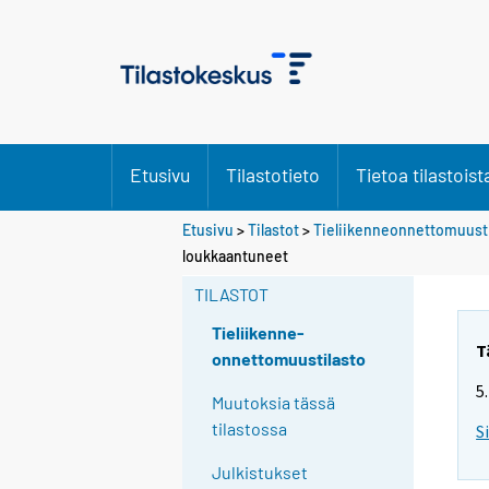
Etusivu
Tilastotieto
Tietoa tilastoist
Etusivu
>
Tilastot
>
Tieliikenneonnettomuusti
loukkaantuneet
TILASTOT
Tieliikenne-
T
onnettomuustilasto
5
Muutoksia tässä
tilastossa
S
Julkistukset