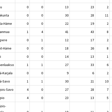
ku
0
0
13
23
2
akunta
0
0
30
28
11
ta-Häme
0
0
22
19
2
kanmaa
1
4
41
43
8
pere
0
1
12
17
2
jät-Häme
0
0
18
26
8
i
0
0
14
13
1
enlaakso
1
1
27
33
6
ä-Karjala
0
0
9
6
2
lä-Savo
1
1
30
21
10
jois-Savo
4
0
27
28
7
pio
4
0
23
13
5
jois-
ala
0
1
18
11
3