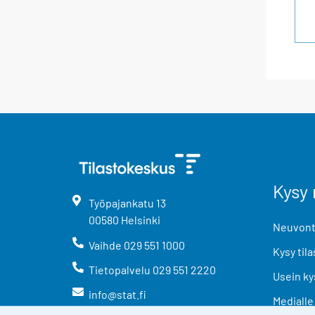
Kysy 
Työpajankatu
13
00580
Helsinki
Neuvonta
Vaihde
029 551 1000
Kysy tila
Tietopalvelu
029 551 2220
Usein ky
info@stat.fi
Medialle