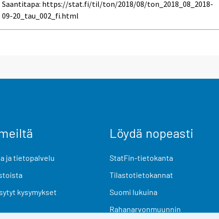
Saantitapa: https://stat.fi/til/ton/2018/08/ton_2018_08_2018-
09-20_tau_002_fi.html
meiltä
Löydä nopeasti
 ja tietopalvelu
StatFin-tietokanta
stoista
Tilastotietokannat
sytyt kysymykset
Suomi lukuina
Rahanarvonmuunnin