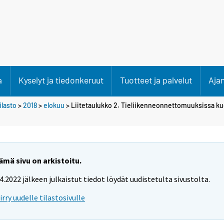
a
Kyselyt ja tiedonkeruut
Tuotteet ja palvelut
Aja
lasto
>
2018
>
elokuu
> Liitetaulukko 2. Tieliikenneonnettomuuksissa kuo
ämä sivu on arkistoitu.
.4.2022 jälkeen julkaistut tiedot löydät uudistetulta sivustolta.
iirry uudelle tilastosivulle