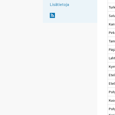
Lisätietoja
Tur
Sat
Kan
Pir
Tam
Päi
Laht
Kym
Etel
Ete
Poh
Kuo
Poh
Karj