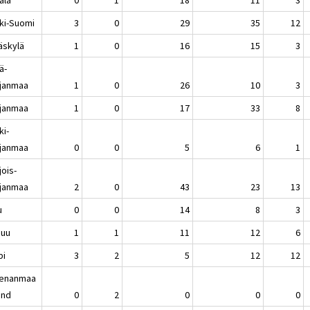
ki-Suomi
3
0
29
35
12
äskylä
1
0
16
15
3
ä-
janmaa
1
0
26
10
3
janmaa
1
0
17
33
8
ki-
janmaa
0
0
5
6
1
jois-
janmaa
2
0
43
23
13
u
0
0
14
8
3
nuu
1
1
11
12
6
pi
3
2
5
12
12
enanmaa
and
0
2
0
0
0