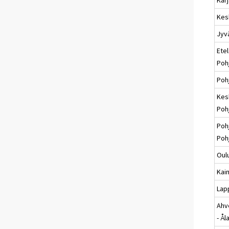
Kes
Jyv
Etel
Poh
Poh
Kes
Poh
Poh
Poh
Oul
Kai
Lap
Ahv
- Ål