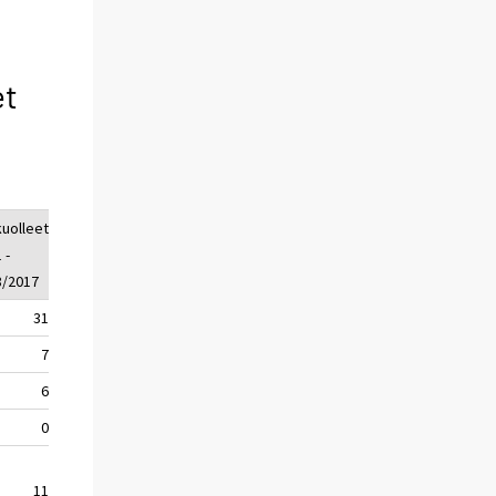
et
kuolleet
loukkaantuneet
loukkaantuneet
 -
1 - 8/2018
1 - 8/2017
8/2017
31
799
821
7
286
339
6
67
75
0
102
119
11
342
343