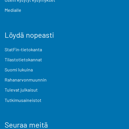
Medialle
Löydä nopeasti
StatFin-tietokanta
Tilastotietokannat
Suomi lukuina
Rahanarvonmuunnin
Tulevat julkaisut
Tutkimusaineistot
Seuraa meitä