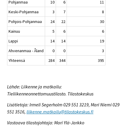
Pohjanmaa
10
6
11
Keski-Pohjanmaa
3
7
8
Pohjois-Pohjanmaa
24
22
30
Kainuu
5
6
6
Lappi
14
14
19
Ahvenanmaa - Åland
0
0
3
Yhteensä
284
344
395
Lähde: Liikenne ja matkailu:
Tieliikenneonnettomuustilasto. Tilastokeskus
Lisätietoja: Irmeli Segerholm 029 551 3219, Mari Niemi 029
551 3516,
liikenne.matkailu@tilastokeskus.fi
Vastaava tilastojohtaja: Mari Ylä-Jarkko