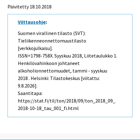
Päivitetty 18.10.2018
Viittausohje
:
Suomen virallinen tilasto (SVT):
Tieliikenneonnettomuustilasto
[verkkojulkaisu].
ISSN=1798-758X.
Syyskuu
2018, Liitetaulukko 1.
Henkilövahinkoon johtaneet
alkoholionnettomuudet, tammi - syyskuu
2018 . Helsinki: Tilastokeskus [viitattu:
9.8.2026].
Saantitapa:
https://stat.fi/til/ton/2018/09/ton_2018_09_
2018-10-18_tau_001_fi.html