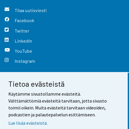
Tilaa uutisviesti
Facebook
Twitter
LinkedIn
YouTube
Instagram
Tietoa evästeistä
Yhteystiedot
Käytämme sivustollamme evästeitä.
Palaute
Välttämättömiä evästeitä tarvitaan, jotta sivusto
toimii oikein. Muita evästeitä tarvitaan videoiden,
Käyttöehdot
podcastien ja palautepalvelun esittämiseen.
Tietosuoja
Lue lisää evästeistä.