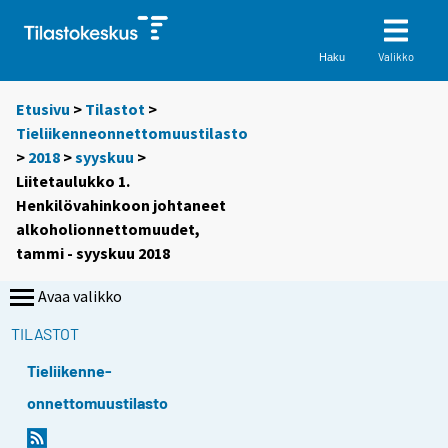
Valikko
Haku
Etusivu
>
Tilastot
>
Tieliikenneonnettomuustilasto
>
2018
>
syyskuu
>
Liitetaulukko 1.
Henkilövahinkoon johtaneet
alkoholionnettomuudet,
tammi - syyskuu 2018
Avaa valikko
TILASTOT
Tieliikenne-
onnettomuustilasto