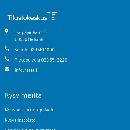
Työpajankatu
13
00580
Helsinki
Vaihde
029 551 1000
Tietopalvelu
029 551 2220
info@stat.fi
Kysy meiltä
Neuvonta ja tietopalvelu
Kysy tilastoista
Usein kysytyt kysymykset