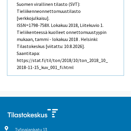
Suomen virallinen tilasto (SVT):
Tieliikenneonnettomuustilasto
[verkkojulkaisu].
ISSN=1798-758X.
Lokakuu
2018, Liitekuvio 1.
Tieliikenteessä kuolleet onnettomuustyypin
mukaan, tammi - lokakuu 2018 . Helsinki:
Tilastokeskus [viitattu: 10.8.2026].
Saantitapa:
https://stat.fi/til/ton/2018/10/ton_2018_10_
2018-11-15_kuv_001_fi.html
Työpajankatu
13