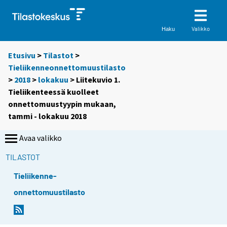
Valikko
Haku
Etusivu
>
Tilastot
>
Tieliikenneonnettomuustilasto
>
2018
>
lokakuu
> Liitekuvio 1.
Tieliikenteessä kuolleet
onnettomuustyypin mukaan,
tammi - lokakuu 2018
Avaa valikko
TILASTOT
Tieliikenne-
onnettomuustilasto