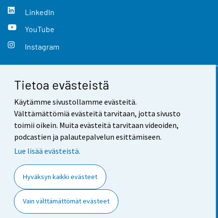
LinkedIn
YouTube
Instagram
Tietoa evästeistä
Yhteystiedot
Käytämme sivustollamme evästeitä.
Palaute
Välttämättömiä evästeitä tarvitaan, jotta sivusto
toimii oikein. Muita evästeitä tarvitaan videoiden,
Käyttöehdot
podcastien ja palautepalvelun esittämiseen.
Tietosuoja
Lue lisää evästeistä.
Saavutettavuus
Hyväksyn kaikki evästeet
Tietoa sivustosta
Vain välttämättömät evästeet
Evästeasetukset