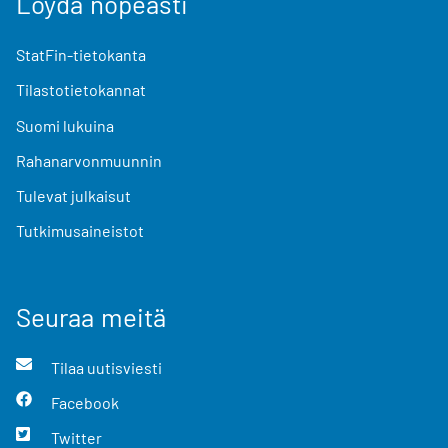
Löydä nopeasti
StatFin-tietokanta
Tilastotietokannat
Suomi lukuina
Rahanarvonmuunnin
Tulevat julkaisut
Tutkimusaineistot
Seuraa meitä
Tilaa uutisviesti
Facebook
Twitter