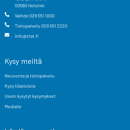
00580
Helsinki
Vaihde
029 551 1000
Tietopalvelu
029 551 2220
info@stat.fi
Kysy meiltä
Neuvonta ja tietopalvelu
Kysy tilastoista
Usein kysytyt kysymykset
Medialle