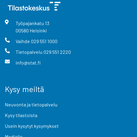
Työpajankatu
13
00580
Helsinki
Vaihde
029 551 1000
Tietopalvelu
029 551 2220
info@stat.fi
Kysy meiltä
Neuvonta ja tietopalvelu
Kysy tilastoista
Usein kysytyt kysymykset
Medialle