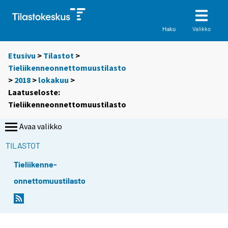
Valikko
Haku
Etusivu
>
Tilastot
>
Tieliikenneonnettomuustilasto
>
2018
>
lokakuu
>
Laatuseloste:
Tieliikenneonnettomuustilasto
Avaa valikko
TILASTOT
Tieliikenne-
onnettomuustilasto