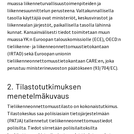
muassa liikenneturvallisuustoimenpiteiden ja
liikennesuunnittelun perusteena. Valtakunnallisella
tasolla käyttäjiä ovat ministeriöt, keskusvirastot ja
liikennealan järjestöt, paikallisella tasolla lähinnä
kunnat. Kansainvälisesti tiedot toimitetaan muun
muassa YK:n Euroopan talouskomissiolle (ECE), OECD:n
tieliikenne- ja liikenneonnettomuustietokantaan
(IRTAD) sekä Euroopan unionin
tieliikenneonnettomuustietokantaan CARE:en, joka
perustuu ministerineuvoston päätökseen (93/704/EC).
2. Tilastotutkimuksen
menetelmäkuvaus
Tieliikenneonnettomuustilasto on kokonaistutkimus.
Tilastokeskus saa poliisiasiain tietojärjestelmään
(PATJA) tallennetut tieliikenneonnettomuustiedot
poliisilta. Tiedot siirretään poliisilaitoksilta