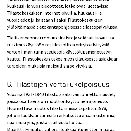
kuukausi- ja vuositiedotteet, jotka ovat luettavissa
Tilastokeskuksen internet-sivuilla. Kuukausi- ja
vuositiedot julkaistaan lisäksi Tilastokeskuksen
ylläpitämässä tietokantapohjaisessa tilastopalvelussa.
Tieliikenneonnettomuusaineistoja voidaan luovuttaa
tutkimuskäyttöön tai tilastollisia erityisselvityksiä
varten ilman tunnistetietoja käyttölupamenettelyn
kautta. Tilastokeskus tekee myös tilauksesta asiakkaan
tarpeiden mukaisia maksullisia selvityksiä.
6. Tilastojen vertailukelpoisuus
Vuosina 1931-1940 tilasto sisälsi vain onnettomuudet,
joissa osallisena oli moottorikäyttöinen ajoneuvo.
Huomattava muutos tilastoinnissa tapahtui 1978,
jolloin loukkaantumisiksi ei katsottu enää mustelmia,
naarmuja ym., joista ei aiheudu hoitoa.
Määrittelymuutos vähensi loukkaantuneitten määrää