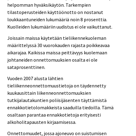
helpomman hyväksikäytön. Tarkempien
tilastoperusteiden käyttöönotto on nostanut
loukkaantuneiden lukumääriä noin 8 prosenttia.
Kuolleiden lukumääriin uudistus ei ole vaikuttanut.
Joissain maissa käytetään tieliikennekuoleman
määrittelyssä 30 vuorokauden rajasta poikkeavaa
aikarajaa. Kaikissa maissa peittävyys kuolemaan
johtaneiden onnettomuuksien osalta ei ole
sataprosenttinen.
Vuoden 2007 alusta lähtien
tieliikenneonnettomuustietoja on täydennetty
kuukausittain liikenneonnettomuuksien
tutkijalautakuntien poliisijäsenten täyttämistä
ennakkotietolomakkeista saaduilla tiedoilla. Tämä
osaltaan parantaa ennakkotietoja erityisesti
alkoholitapausten kirjaamisessa.
Onnettomuudet, jossa ajoneuvo on suistumisen