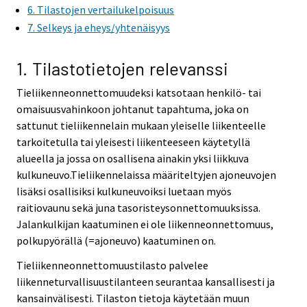
6. Tilastojen vertailukelpoisuus
7. Selkeys ja eheys/yhtenäisyys
1. Tilastotietojen relevanssi
Tieliikenneonnettomuudeksi katsotaan henkilö- tai
omaisuusvahinkoon johtanut tapahtuma, joka on
sattunut tieliikennelain mukaan yleiselle liikenteelle
tarkoitetulla tai yleisesti liikenteeseen käytetyllä
alueella ja jossa on osallisena ainakin yksi liikkuva
kulkuneuvo.Tieliikennelaissa määriteltyjen ajoneuvojen
lisäksi osallisiksi kulkuneuvoiksi luetaan myös
raitiovaunu sekä juna tasoristeysonnettomuuksissa.
Jalankulkijan kaatuminen ei ole liikenneonnettomuus,
polkupyörällä (=ajoneuvo) kaatuminen on.
Tieliikenneonnettomuustilasto palvelee
liikenneturvallisuustilanteen seurantaa kansallisesti ja
kansainvälisesti. Tilaston tietoja käytetään muun