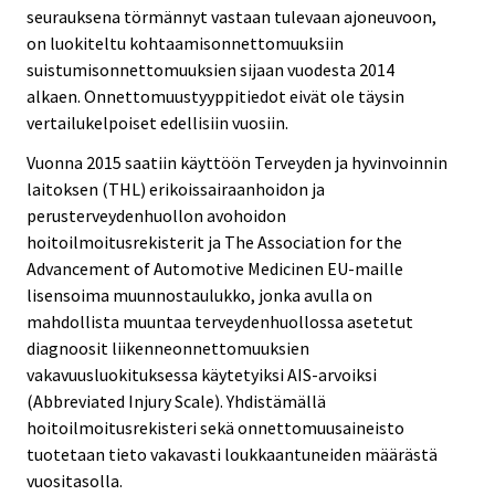
seurauksena törmännyt vastaan tulevaan ajoneuvoon,
on luokiteltu kohtaamisonnettomuuksiin
suistumisonnettomuuksien sijaan vuodesta 2014
alkaen. Onnettomuustyyppitiedot eivät ole täysin
vertailukelpoiset edellisiin vuosiin.
Vuonna 2015 saatiin käyttöön Terveyden ja hyvinvoinnin
laitoksen (THL) erikoissairaanhoidon ja
perusterveydenhuollon avohoidon
hoitoilmoitusrekisterit ja The Association for the
Advancement of Automotive Medicinen EU-maille
lisensoima muunnostaulukko, jonka avulla on
mahdollista muuntaa terveydenhuollossa asetetut
diagnoosit liikenneonnettomuuksien
vakavuusluokituksessa käytetyiksi AIS-arvoiksi
(Abbreviated Injury Scale). Yhdistämällä
hoitoilmoitusrekisteri sekä onnettomuusaineisto
tuotetaan tieto vakavasti loukkaantuneiden määrästä
vuositasolla.