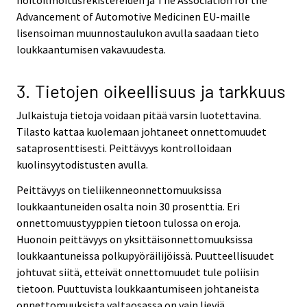
Advancement of Automotive Medicinen EU-maille
lisensoiman muunnostaulukon avulla saadaan tieto
loukkaantumisen vakavuudesta.
3. Tietojen oikeellisuus ja tarkkuus
Julkaistuja tietoja voidaan pitää varsin luotettavina.
Tilasto kattaa kuolemaan johtaneet onnettomuudet
sataprosenttisesti. Peittävyys kontrolloidaan
kuolinsyytodistusten avulla.
Peittävyys on tieliikenneonnettomuuksissa
loukkaantuneiden osalta noin 30 prosenttia. Eri
onnettomuustyyppien tietoon tulossa on eroja.
Huonoin peittävyys on yksittäisonnettomuuksissa
loukkaantuneissa polkupyöräilijöissä. Puutteellisuudet
johtuvat siitä, etteivät onnettomuudet tule poliisin
tietoon. Puuttuvista loukkaantumiseen johtaneista
onnettomuuksista valtaosassa on vain lieviä