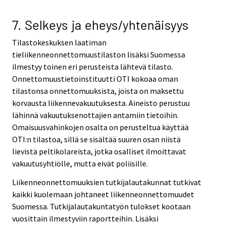
7. Selkeys ja eheys/yhtenäisyys
Tilastokeskuksen laatiman
tieliikenneonnettomuustilaston lisäksi Suomessa
ilmestyy toinen eri perusteista lähtevä tilasto.
Onnettomuustietoinstituutti OTI kokoaa oman
tilastonsa onnettomuuksista, joista on maksettu
korvausta liikennevakuutuksesta. Aineisto perustuu
lähinnä vakuutuksenottajien antamiin tietoihin.
Omaisuusvahinkojen osalta on perusteltua käyttää
OTI:n tilastoa, sillä se sisältää suuren osan niistä
lievistä peltikolareista, jotka osalliset ilmoittavat
vakuutusyhtiölle, mutta eivät poliisille.
Liikenneonnettomuuksien tutkijalautakunnat tutkivat
kaikki kuolemaan johtaneet liikenneonnettomuudet
Suomessa. Tutkijalautakuntatyön tulokset kootaan
vuosittain ilmestyviin raportteihin. Lisäksi