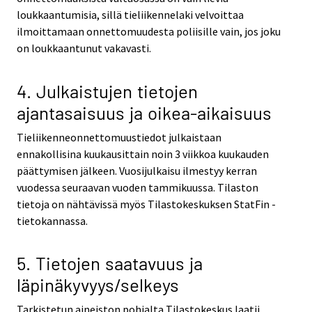
loukkaantumisia, sillä tieliikennelaki velvoittaa
ilmoittamaan onnettomuudesta poliisille vain, jos joku
on loukkaantunut vakavasti.
4. Julkaistujen tietojen
ajantasaisuus ja oikea-aikaisuus
Tieliikenneonnettomuustiedot julkaistaan
ennakollisina kuukausittain noin 3 viikkoa kuukauden
päättymisen jälkeen. Vuosijulkaisu ilmestyy kerran
vuodessa seuraavan vuoden tammikuussa. Tilaston
tietoja on nähtävissä myös Tilastokeskuksen StatFin -
tietokannassa.
5. Tietojen saatavuus ja
läpinäkyvyys/selkeys
Tarkistetun aineiston pohjalta Tilastokeskus laatii