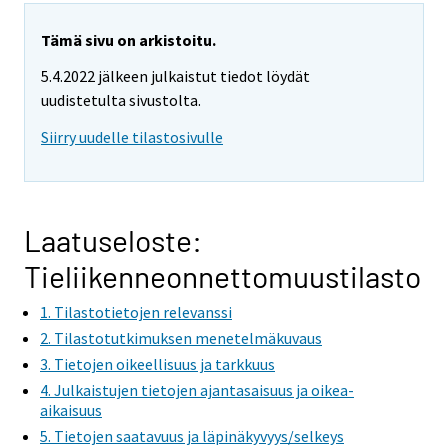
Tämä sivu on arkistoitu.
5.4.2022 jälkeen julkaistut tiedot löydät
uudistetulta sivustolta.
Siirry uudelle tilastosivulle
Laatuseloste:
Tieliikenneonnettomuustilasto
1. Tilastotietojen relevanssi
2. Tilastotutkimuksen menetelmäkuvaus
3. Tietojen oikeellisuus ja tarkkuus
4. Julkaistujen tietojen ajantasaisuus ja oikea-
aikaisuus
5. Tietojen saatavuus ja läpinäkyvyys/selkeys