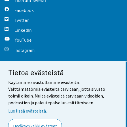
Tilaa uutisviesti
Facebook
Twitter
LinkedIn
YouTube
Instagram
Tietoa evästeistä
Yhteystiedot
Käytämme sivustollamme evästeitä.
Palaute
Välttämättömiä evästeitä tarvitaan, jotta sivusto
toimii oikein. Muita evästeitä tarvitaan videoiden,
Käyttöehdot
podcastien ja palautepalvelun esittämiseen.
Tietosuoja
Lue lisää evästeistä.
Saavutettavuus
Hyväksyn kaikki evästeet