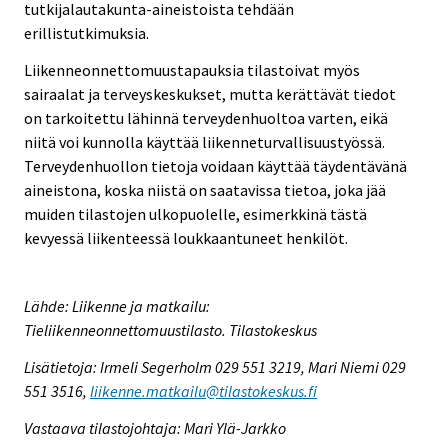
tutkijalautakunta-aineistoista tehdään
erillistutkimuksia.
Liikenneonnettomuustapauksia tilastoivat myös
sairaalat ja terveyskeskukset, mutta kerättävät tiedot
on tarkoitettu lähinnä terveydenhuoltoa varten, eikä
niitä voi kunnolla käyttää liikenneturvallisuustyössä.
Terveydenhuollon tietoja voidaan käyttää täydentävänä
aineistona, koska niistä on saatavissa tietoa, joka jää
muiden tilastojen ulkopuolelle, esimerkkinä tästä
kevyessä liikenteessä loukkaantuneet henkilöt.
Lähde: Liikenne ja matkailu:
Tieliikenneonnettomuustilasto. Tilastokeskus
Lisätietoja: Irmeli Segerholm 029 551 3219, Mari Niemi 029
551 3516,
liikenne.matkailu@tilastokeskus.fi
Vastaava tilastojohtaja: Mari Ylä-Jarkko