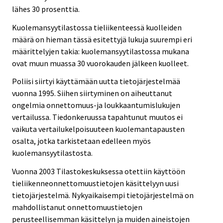
lähes 30 prosenttia.
Kuolemansyytilastossa tieliikenteessä kuolleiden
määrä on hieman tässä esitettyjä lukuja suurempi eri
määrittelyjen takia: kuolemansyytilastossa mukana
ovat muun muassa 30 vuorokauden jälkeen kuolleet.
Poliisi siirtyi käyttämään uutta tietojärjestelmää
vuonna 1995. Siihen siirtyminen on aiheuttanut
ongelmia onnettomuus-ja loukkaantumislukujen
vertailussa. Tiedonkeruussa tapahtunut muutos ei
vaikuta vertailukelpoisuuteen kuolemantapausten
osalta, jotka tarkistetaan edelleen myös
kuolemansyytilastosta.
Vuonna 2003 Tilastokeskuksessa otettiin käyttöön
tieliikenneonnettomuustietojen käsittelyyn uusi
tietojärjestelmä. Nykyaikaisempi tietojärjestelmä on
mahdollistanut onnettomuustietojen
perusteellisemman käsittelyn ja muiden aineistojen