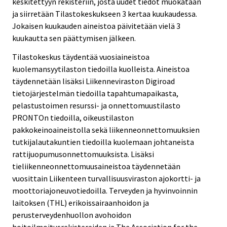
keskitettyyn rekisteriin, josta uudet tiedot muokataan
ja siirretään Tilastokeskukseen 3 kertaa kuukaudessa.
Jokaisen kuukauden aineistoa päivitetään vielä 3
kuukautta sen päättymisen jälkeen.
Tilastokeskus täydentää vuosiaineistoa
kuolemansyytilaston tiedoilla kuolleista. Aineistoa
täydennetään lisäksi Liikenneviraston Digiroad
tietojärjestelmän tiedoilla tapahtumapaikasta,
pelastustoimen resurssi- ja onnettomuustilasto
PRONTOn tiedoilla, oikeustilaston
pakkokeinoaineistolla sekä liikenneonnettomuuksien
tutkijalautakuntien tiedoilla kuolemaan johtaneista
rattijuopumusonnettomuuksista. Lisäksi
tieliikenneonnettomuusaineistoa täydennetään
vuosittain Liikenteen turvallisuusviraston ajokortti- ja
moottoriajoneuvotiedoilla. Terveyden ja hyvinvoinnin
laitoksen (THL) erikoissairaanhoidon ja
perusterveydenhuollon avohoidon
hoitoilmoitusrekistereiden ja The Association for the