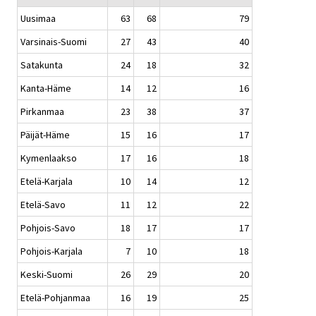
Uusimaa
63
68
79
Varsinais-Suomi
27
43
40
Satakunta
24
18
32
Kanta-Häme
14
12
16
Pirkanmaa
23
38
37
Päijät-Häme
15
16
17
Kymenlaakso
17
16
18
Etelä-Karjala
10
14
12
Etelä-Savo
11
12
22
Pohjois-Savo
18
17
17
Pohjois-Karjala
7
10
18
Keski-Suomi
26
29
20
Etelä-Pohjanmaa
16
19
25