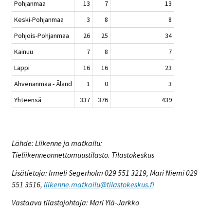
Pohjanmaa
13
7
13
Keski-Pohjanmaa
3
8
8
Pohjois-Pohjanmaa
26
25
34
Kainuu
7
8
7
Lappi
16
16
23
Ahvenanmaa - Åland
1
0
3
Yhteensä
337
376
439
Lähde: Liikenne ja matkailu:
Tieliikenneonnettomuustilasto. Tilastokeskus
Lisätietoja: Irmeli Segerholm 029 551 3219, Mari Niemi 029
551 3516,
liikenne.matkailu@tilastokeskus.fi
Vastaava tilastojohtaja: Mari Ylä-Jarkko