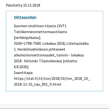
Päivitetty 15.11.2018
Viittausohje
:
Suomen virallinen tilasto (SVT):
Tieliikenneonnettomuustilasto
[verkkojulkaisu].
ISSN=1798-758X.
Lokakuu
2018, Liitetaulukko
1. Henkilövahinkoon johtaneet
alkoholionnettomuudet, tammi - lokakuu
2018 . Helsinki: Tilastokeskus [viitattu:
6.8.2026].
Saantitapa:
https://stat.fi/til/ton/2018/10/ton_2018_10_
2018-11-15_tau_001_fi.html