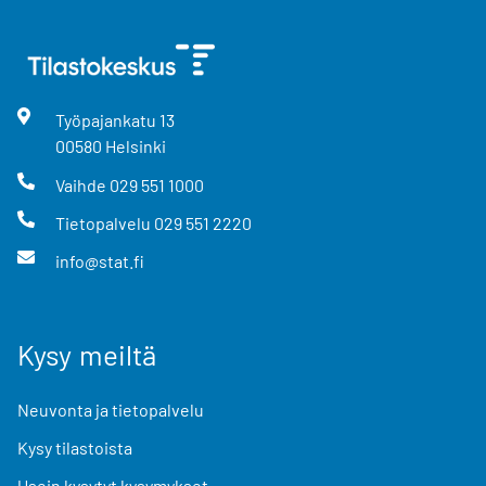
Työpajankatu
13
00580
Helsinki
Vaihde
029 551 1000
Tietopalvelu
029 551 2220
info@stat.fi
Kysy meiltä
Neuvonta ja tietopalvelu
Kysy tilastoista
Usein kysytyt kysymykset