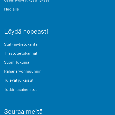
Medialle
Löydä nopeasti
StatFin-tietokanta
Tilastotietokannat
Suomi lukuina
Rahanarvonmuunnin
Tulevat julkaisut
Tutkimusaineistot
Seuraa meitä