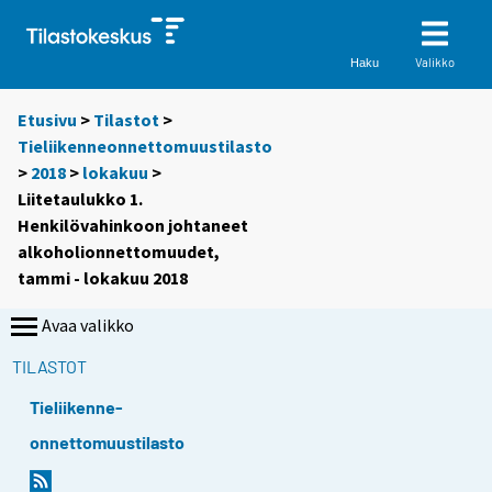
Valikko
Haku
Etusivu
>
Tilastot
>
Tieliikenneonnettomuustilasto
>
2018
>
lokakuu
>
Liitetaulukko 1.
Henkilövahinkoon johtaneet
alkoholionnettomuudet,
tammi - lokakuu 2018
Avaa valikko
TILASTOT
Tieliikenne-
onnettomuustilasto