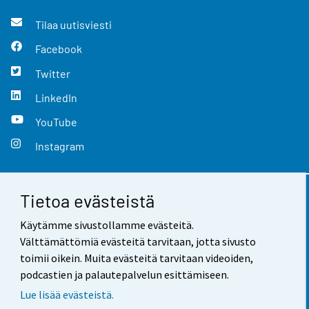
Tilaa uutisviesti
Facebook
Twitter
LinkedIn
YouTube
Instagram
Tietoa evästeistä
Yhteystiedot
Käytämme sivustollamme evästeitä.
Palaute
Välttämättömiä evästeitä tarvitaan, jotta sivusto
toimii oikein. Muita evästeitä tarvitaan videoiden,
Käyttöehdot
podcastien ja palautepalvelun esittämiseen.
Tietosuoja
Lue lisää evästeistä.