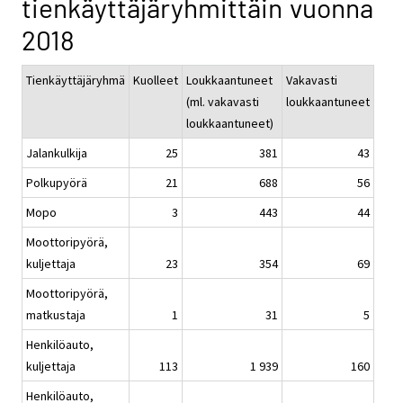
tienkäyttäjäryhmittäin vuonna
2018
Tienkäyttäjäryhmä
Kuolleet
Loukkaantuneet
Vakavasti
(ml. vakavasti
loukkaantuneet
loukkaantuneet)
Jalankulkija
25
381
43
Polkupyörä
21
688
56
Mopo
3
443
44
Moottoripyörä,
kuljettaja
23
354
69
Moottoripyörä,
matkustaja
1
31
5
Henkilöauto,
kuljettaja
113
1 939
160
Henkilöauto,