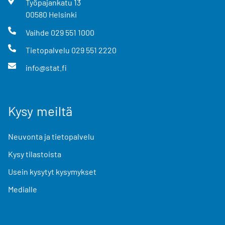
Työpajankatu
13
00580
Helsinki
Vaihde
029 551 1000
Tietopalvelu
029 551 2220
info@stat.fi
Kysy meiltä
Neuvonta ja tietopalvelu
Kysy tilastoista
Usein kysytyt kysymykset
Medialle