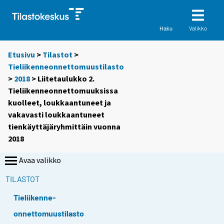
Valikko
Haku
Etusivu
>
Tilastot
>
Tieliikenneonnettomuustilasto
>
2018
> Liitetaulukko 2.
Tieliikenneonnettomuuksissa
kuolleet, loukkaantuneet ja
vakavasti loukkaantuneet
tienkäyttäjäryhmittäin vuonna
2018
Avaa valikko
TILASTOT
Tieliikenne-
onnettomuustilasto