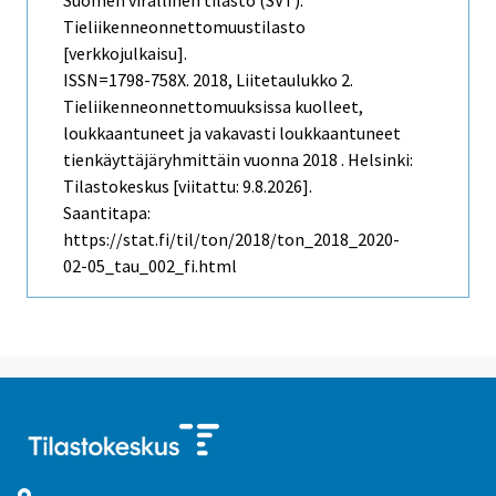
Suomen virallinen tilasto (SVT):
Tieliikenneonnettomuustilasto
[verkkojulkaisu].
ISSN=1798-758X. 2018, Liitetaulukko 2.
Tieliikenneonnettomuuksissa kuolleet,
loukkaantuneet ja vakavasti loukkaantuneet
tienkäyttäjäryhmittäin vuonna 2018 . Helsinki:
Tilastokeskus [viitattu: 9.8.2026].
Saantitapa:
https://stat.fi/til/ton/2018/ton_2018_2020-
02-05_tau_002_fi.html