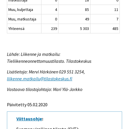
matkustaja
0
18
0
Muu, kuljettaja
4
85
11
Muu, matkustaja
0
49
7
Yhteensä
239
5 303
485
Lähde: Liikenne ja matkailu:
Tieliikenneonnettomuustilasto. Tilastokeskus
Lisätietoja: Mervi Härkönen 029 551 3254,
liikenne.matkailu@tilastokeskus.fi
Vastaava tilastojohtaja: Mari Ylä-Jarkko
Päivitetty 05.02.2020
Viittausohje
: