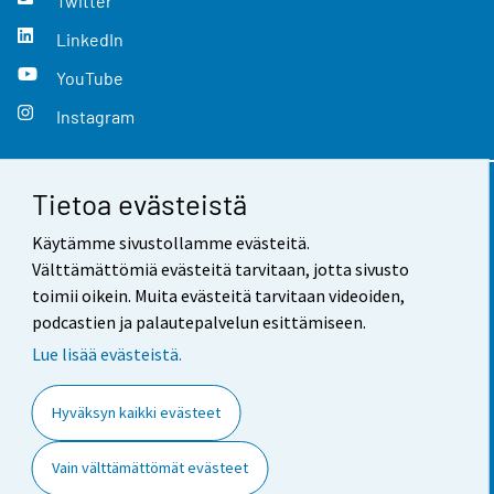
Twitter
LinkedIn
YouTube
Instagram
Tietoa evästeistä
Yhteystiedot
Käytämme sivustollamme evästeitä.
Palaute
Välttämättömiä evästeitä tarvitaan, jotta sivusto
toimii oikein. Muita evästeitä tarvitaan videoiden,
Käyttöehdot
podcastien ja palautepalvelun esittämiseen.
Tietosuoja
Lue lisää evästeistä.
Saavutettavuus
Hyväksyn kaikki evästeet
Tietoa sivustosta
Vain välttämättömät evästeet
Evästeasetukset