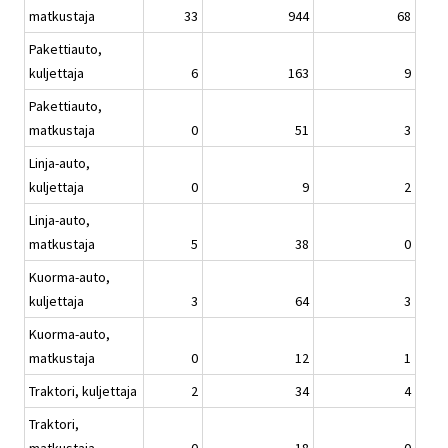
matkustaja
33
944
68
Pakettiauto,
kuljettaja
6
163
9
Pakettiauto,
matkustaja
0
51
3
Linja-auto,
kuljettaja
0
9
2
Linja-auto,
matkustaja
5
38
0
Kuorma-auto,
kuljettaja
3
64
3
Kuorma-auto,
matkustaja
0
12
1
Traktori, kuljettaja
2
34
4
Traktori,