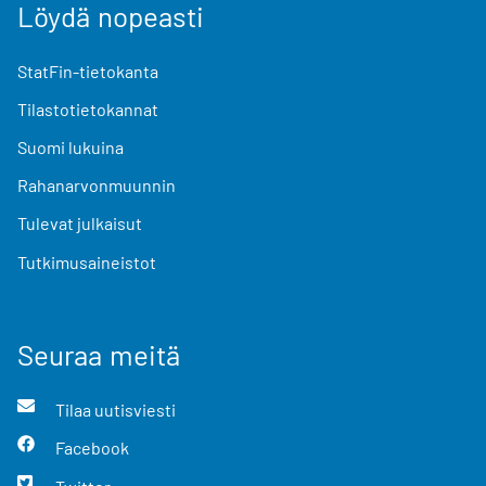
Löydä nopeasti
StatFin-tietokanta
Tilastotietokannat
Suomi lukuina
Rahanarvonmuunnin
Tulevat julkaisut
Tutkimusaineistot
Seuraa meitä
Tilaa uutisviesti
Facebook