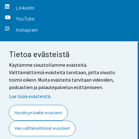
LinkedIn
YouTube
Instagram
Tietoa evästeistä
Yhteystiedot
Käytämme sivustollamme evästeitä.
Palaute
Välttämättömiä evästeitä tarvitaan, jotta sivusto
toimii oikein. Muita evästeitä tarvitaan videoiden,
Käyttöehdot
podcastien ja palautepalvelun esittämiseen.
Tietosuoja
Lue lisää evästeistä.
Saavutettavuus
Hyväksyn kaikki evästeet
Tietoa sivustosta
Vain välttämättömät evästeet
Evästeasetukset