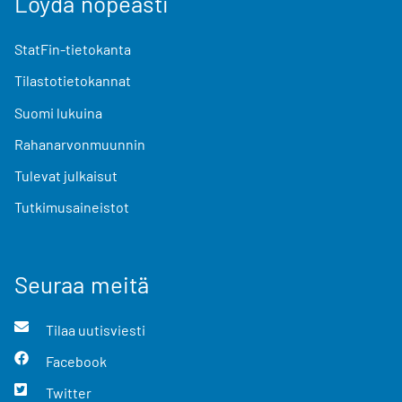
Löydä nopeasti
StatFin-tietokanta
Tilastotietokannat
Suomi lukuina
Rahanarvonmuunnin
Tulevat julkaisut
Tutkimusaineistot
Seuraa meitä
Tilaa uutisviesti
Facebook
Twitter