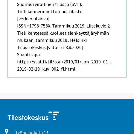
Suomen virallinen tilasto (SVT):
Tieliikenneonnettomuustilasto
[verkkojulkaisu].
ISSN=1798-758X.
Tammikuu
2019, Liitekuvio 2.
Tieliikenteessä kuolleet tienkäyttäjäryhmän
mukaan, tammikuu 2019 . Helsinki:
Tilastokeskus [viitattu: 8.8.2026].
Saantitapa:
https://stat.fi/til/ton/2019/01/ton_2019_01_
2019-02-19_kuv_002_fi.html
Työpajankatu
13