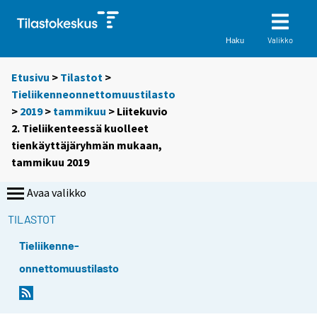
Valikko
Haku
Etusivu
>
Tilastot
>
Tieliikenneonnettomuustilasto
>
2019
>
tammikuu
> Liitekuvio
2. Tieliikenteessä kuolleet
tienkäyttäjäryhmän mukaan,
tammikuu 2019
Avaa valikko
TILASTOT
Tieliikenne-
onnettomuustilasto