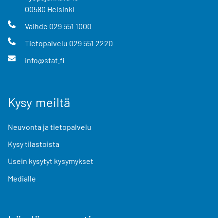
00580
Helsinki
Vaihde
029 551 1000
Tietopalvelu
029 551 2220
info@stat.fi
Kysy meiltä
Neuvonta ja tietopalvelu
Kysy tilastoista
Usein kysytyt kysymykset
Medialle