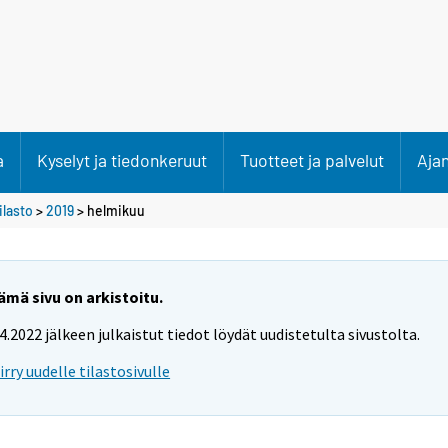
a
Kyselyt ja tiedonkeruut
Tuotteet ja palvelut
Aja
lasto
>
2019
>
helmikuu
ämä sivu on arkistoitu.
.4.2022 jälkeen julkaistut tiedot löydät uudistetulta sivustolta.
iirry uudelle tilastosivulle