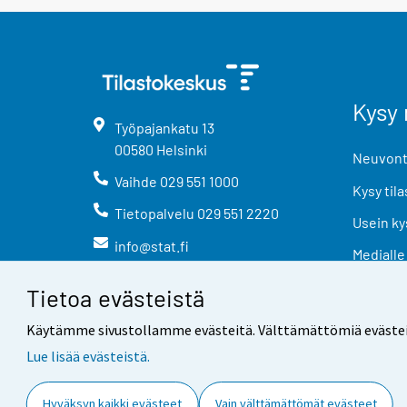
Kysy 
Työpajankatu
13
00580
Helsinki
Neuvonta
Vaihde
029 551 1000
Kysy tila
Tietopalvelu
029 551 2220
Usein ky
info@stat.fi
Medialle
Tietoa evästeistä
Käytämme sivustollamme evästeitä. Välttämättömiä evästeitä t
Lue lisää evästeistä.
Yhteystiedot
Palaute
Hyväksyn kaikki evästeet
Vain välttämättömät evästeet