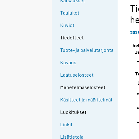
Katsaukset
Ti
Taulukot
h
Kuviot
201
Tiedotteet
he
Tuote- ja palvelutarjonta
J
Kuvaus
T
Laatuselosteet
Menetelmäselosteet
Käsitteet ja määritelmät
Luokitukset
Linkit
Lisätietoja