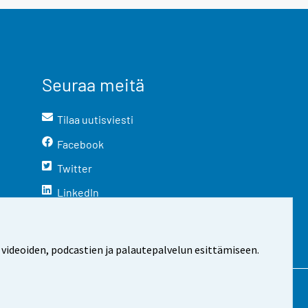
Seuraa meitä
Tilaa uutisviesti
Facebook
Twitter
LinkedIn
YouTube
Instagram
 videoiden, podcastien ja palautepalvelun esittämiseen.
stosta
Evästeasetukset