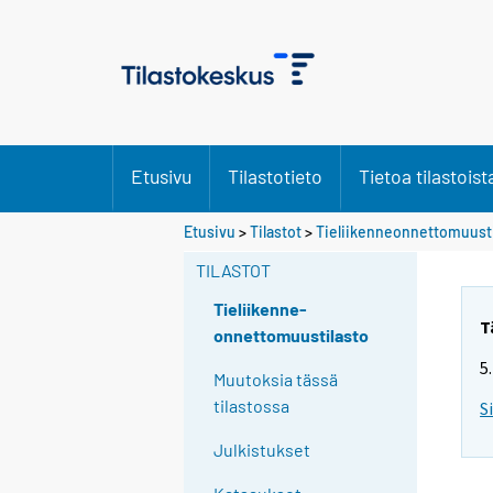
Etusivu
Tilastotieto
Tietoa tilastoist
Etusivu
>
Tilastot
>
Tieliikenneonnettomuusti
TILASTOT
Tieliikenne-
T
onnettomuustilasto
5
Muutoksia tässä
tilastossa
S
Julkistukset