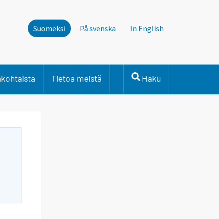
Suomeksi
På svenska
In English
nkohtaista
Tietoa meistä
Haku