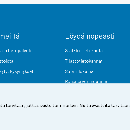
meiltä
Löydä nopeasti
 ja tietopalvelu
StatFin-tietokanta
stoista
Tilastotietokannat
sytyt kysymykset
Suomi lukuina
Rahanarvonmuunnin
Tulevat julkaisut
Tutkimusaineistot
arvitaan, jotta sivusto toimii oikein. Muita evästeitä tarvitaan
Käyttöehdot
Tietosuoja
Saavutettavuus
Tietoa sivu