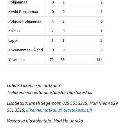
Pohjanmaa
0
2
2
Keski-Pohjanmaa
0
0
3
Pohjois-Pohjanmaa
4
8
6
Kainuu
2
0
1
Lappi
1
1
5
Ahvenanmaa - Åland
0
0
0
Yhteensä
72
69
114
Lähde: Liikenne ja matkailu:
Tieliikenneonnettomuustilasto. Tilastokeskus
Lisätietoja: Irmeli Segerholm 029 551 3219, Mari Niemi 029
551 3516,
liikenne.matkailu@tilastokeskus.fi
Vastaava tilastojohtaja: Mari Ylä-Jarkko