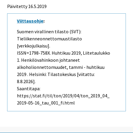
Päivitetty 16.5.2019
Viittausohje
:
Suomen virallinen tilasto (SVT):
Tieliikenneonnettomuustilasto
[verkkojulkaisu].
ISSN=1798-758X.
Huhtikuu
2019, Liitetaulukko
1. Henkilövahinkoon johtaneet
alkoholionnettomuudet, tammi - huhtikuu
2019 . Helsinki: Tilastokeskus [viitattu:
8.8.2026].
Saantitapa:
https://stat.fi/til/ton/2019/04/ton_2019_04_
2019-05-16_tau_001_fi.html