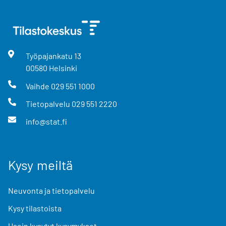
Työpajankatu
13
00580
Helsinki
Vaihde
029 551 1000
Tietopalvelu
029 551 2220
info@stat.fi
Kysy meiltä
Neuvonta ja tietopalvelu
Kysy tilastoista
Usein kysytyt kysymykset