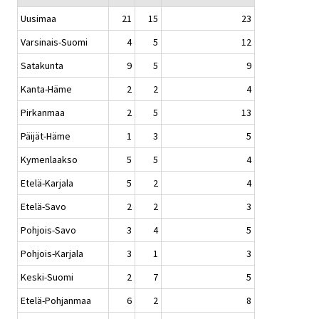
Uusimaa
21
15
23
Varsinais-Suomi
4
5
12
Satakunta
9
5
9
Kanta-Häme
2
2
4
Pirkanmaa
2
5
13
Päijät-Häme
1
3
5
Kymenlaakso
5
5
4
Etelä-Karjala
5
2
4
Etelä-Savo
2
2
3
Pohjois-Savo
3
4
5
Pohjois-Karjala
3
1
3
Keski-Suomi
2
7
5
Etelä-Pohjanmaa
6
2
8