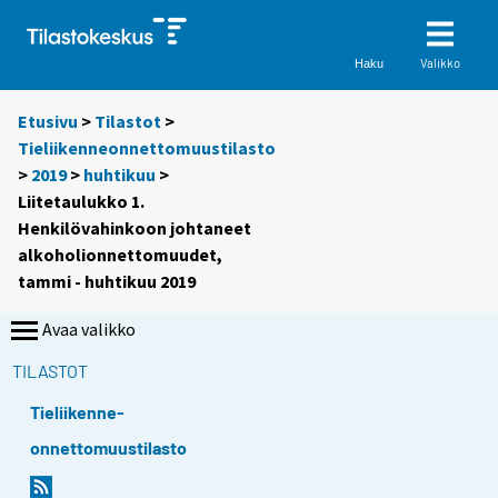
Valikko
Haku
Etusivu
>
Tilastot
>
Tieliikenneonnettomuustilasto
>
2019
>
huhtikuu
>
Liitetaulukko 1.
Henkilövahinkoon johtaneet
alkoholionnettomuudet,
tammi - huhtikuu 2019
Avaa valikko
TILASTOT
Tieliikenne-
onnettomuustilasto