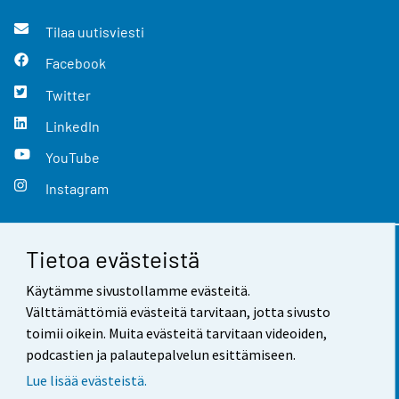
Tilaa uutisviesti
Facebook
Twitter
LinkedIn
YouTube
Instagram
Tietoa evästeistä
Yhteystiedot
Käytämme sivustollamme evästeitä.
Palaute
Välttämättömiä evästeitä tarvitaan, jotta sivusto
toimii oikein. Muita evästeitä tarvitaan videoiden,
Käyttöehdot
podcastien ja palautepalvelun esittämiseen.
Tietosuoja
Lue lisää evästeistä.