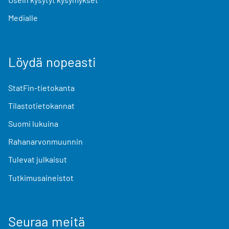
Medialle
Löydä nopeasti
StatFin-tietokanta
Tilastotietokannat
Suomi lukuina
Rahanarvonmuunnin
Tulevat julkaisut
Tutkimusaineistot
Seuraa meitä