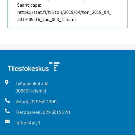
Saantitapa:
https://stat.fi/til/ton/2019/04/ton_2019_04_
2019-05-16_tau_003_fi.html
Työpajankatu
13
00580
Helsinki
Vaihde
029 551 1000
Tietopalvelu
029 551 2220
info@stat.fi