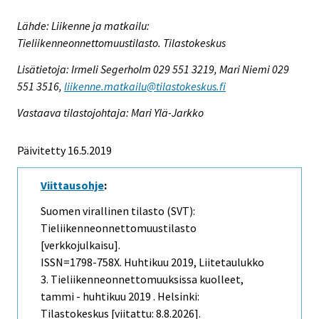
Lähde: Liikenne ja matkailu:
Tieliikenneonnettomuustilasto. Tilastokeskus
Lisätietoja: Irmeli Segerholm 029 551 3219, Mari Niemi 029
551 3516,
liikenne.matkailu@tilastokeskus.fi
Vastaava tilastojohtaja: Mari Ylä-Jarkko
Päivitetty 16.5.2019
Viittausohje
:
Suomen virallinen tilasto (SVT):
Tieliikenneonnettomuustilasto
[verkkojulkaisu].
ISSN=1798-758X.
Huhtikuu
2019, Liitetaulukko
3. Tieliikenneonnettomuuksissa kuolleet,
tammi - huhtikuu 2019 . Helsinki:
Tilastokeskus [viitattu: 8.8.2026].