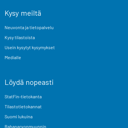
Kysy meiltä
Neuvonta ja tietopalvelu
Kysy tilastoista
Usein kysytyt kysymykset
Medialle
Löydä nopeasti
StatFin-tietokanta
Tilastotietokannat
Suomi lukuina
Rahanarvonmuunnin