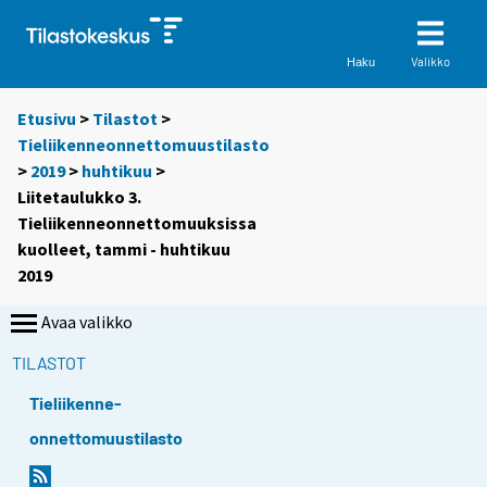
Valikko
Haku
Etusivu
>
Tilastot
>
Tieliikenneonnettomuustilasto
>
2019
>
huhtikuu
>
Liitetaulukko 3.
Tieliikenneonnettomuuksissa
kuolleet, tammi - huhtikuu
2019
Avaa valikko
TILASTOT
Tieliikenne-
onnettomuustilasto