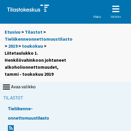
Valikko
Haku
Etusivu
>
Tilastot
>
Tieliikenneonnettomuustilasto
>
2019
>
toukokuu
>
Liitetaulukko 1.
Henkilövahinkoon johtaneet
alkoholionnettomuudet,
tammi - toukokuu 2019
Avaa valikko
TILASTOT
Tieliikenne-
onnettomuustilasto