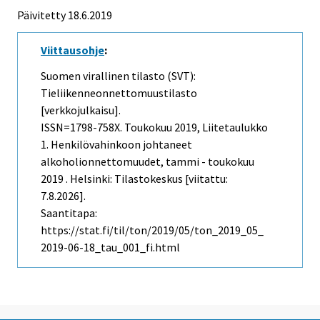
Päivitetty 18.6.2019
Viittausohje
:
Suomen virallinen tilasto (SVT):
Tieliikenneonnettomuustilasto
[verkkojulkaisu].
ISSN=1798-758X.
Toukokuu
2019, Liitetaulukko
1. Henkilövahinkoon johtaneet
alkoholionnettomuudet, tammi - toukokuu
2019 . Helsinki: Tilastokeskus [viitattu:
7.8.2026].
Saantitapa:
https://stat.fi/til/ton/2019/05/ton_2019_05_
2019-06-18_tau_001_fi.html