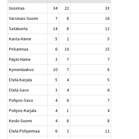
Uusimaa
34
22
33
Varsinais-Suomi
7
8
16
Satakunta
14
8
12
Kanta-Häme
5
2
5
Pirkanmaa
6
10
15
Päijät-Häme
3
7
7
Kymenlaakso
10
7
8
Etelä-Karjala
5
4
5
Etelä-Savo
3
4
6
Pohjois-Savo
4
6
7
Pohjois-Karjala
4
1
4
Keski-Suomi
4
8
8
Etelä-Pohjanmaa
6
2
12