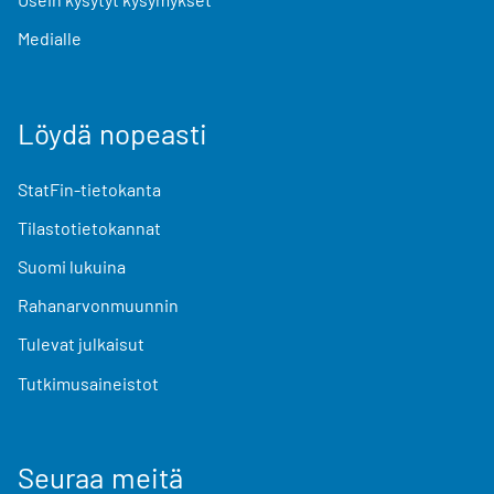
Medialle
Löydä nopeasti
StatFin-tietokanta
Tilastotietokannat
Suomi lukuina
Rahanarvonmuunnin
Tulevat julkaisut
Tutkimusaineistot
Seuraa meitä