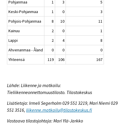
Pohjanmaa
1
3
5
Keski-Pohjanmaa
1
0
3
Pohjois-Pohjanmaa
8
10
11
Kainuu
2
0
1
Lappi
2
4
8
Ahvenanmaa - Åland
0
0
0
Yhteensä
119
106
167
Lähde: Liikenne ja matkailu:
Tieliikenneonnettomuustilasto. Tilastokeskus
Lisätietoja: Irmeli Segerholm 029 551 3219, Mari Niemi 029
551 3516,
liikenne.matkailu@tilastokeskus.fi
Vastaava tilastojohtaja: Mari Ylä-Jarkko