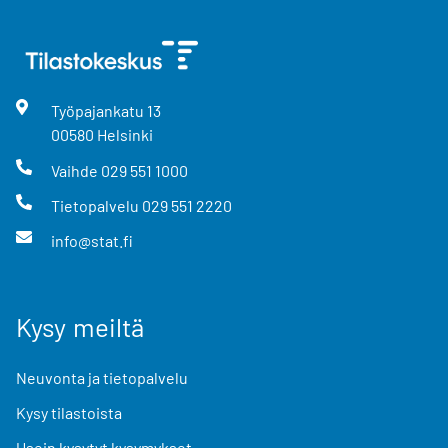
Työpajankatu
13
00580
Helsinki
Vaihde
029 551 1000
Tietopalvelu
029 551 2220
info@stat.fi
Kysy meiltä
Neuvonta ja tietopalvelu
Kysy tilastoista
Usein kysytyt kysymykset