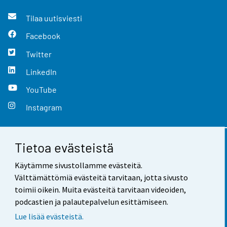
Tilaa uutisviesti
Facebook
Twitter
LinkedIn
YouTube
Instagram
Tietoa evästeistä
Yhteystiedot
Käytämme sivustollamme evästeitä.
Palaute
Välttämättömiä evästeitä tarvitaan, jotta sivusto
toimii oikein. Muita evästeitä tarvitaan videoiden,
Käyttöehdot
podcastien ja palautepalvelun esittämiseen.
Tietosuoja
Lue lisää evästeistä.