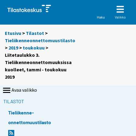
Valikko
Haku
Etusivu
>
Tilastot
>
Tieliikenneonnettomuustilasto
>
2019
>
toukokuu
>
Liitetaulukko 3.
Tieliikenneonnettomuuksissa
kuolleet, tammi - toukokuu
2019
Avaa valikko
TILASTOT
Tieliikenne-
onnettomuustilasto