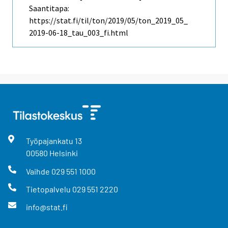
Saantitapa:
https://stat.fi/til/ton/2019/05/ton_2019_05_
2019-06-18_tau_003_fi.html
Työpajankatu
13
00580
Helsinki
Vaihde
029 551 1000
Tietopalvelu
029 551 2220
info@stat.fi