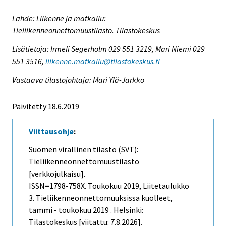
Lähde: Liikenne ja matkailu:
Tieliikenneonnettomuustilasto. Tilastokeskus
Lisätietoja: Irmeli Segerholm 029 551 3219, Mari Niemi 029
551 3516,
liikenne.matkailu@tilastokeskus.fi
Vastaava tilastojohtaja: Mari Ylä-Jarkko
Päivitetty 18.6.2019
Viittausohje
:
Suomen virallinen tilasto (SVT):
Tieliikenneonnettomuustilasto
[verkkojulkaisu].
ISSN=1798-758X.
Toukokuu
2019, Liitetaulukko
3. Tieliikenneonnettomuuksissa kuolleet,
tammi - toukokuu 2019 . Helsinki:
Tilastokeskus [viitattu: 7.8.2026].