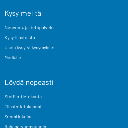
Kysy meiltä
Neuvonta ja tietopalvelu
Kysy tilastoista
Usein kysytyt kysymykset
Medialle
Löydä nopeasti
StatFin-tietokanta
Tilastotietokannat
Suomi lukuina
Rahanarvonmuunnin