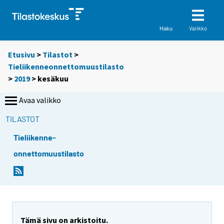
Valikko
Haku
Etusivu
>
Tilastot
>
Tieliikenneonnettomuustilasto
>
2019
>
kesäkuu
Avaa valikko
TILASTOT
Tieliikenne-
onnettomuustilasto
Tämä sivu on arkistoitu.