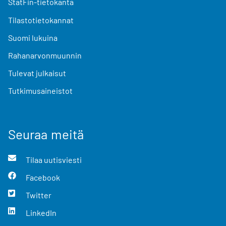
StatFin-tietokanta
Tilastotietokannat
Suomi lukuina
Rahanarvonmuunnin
Tulevat julkaisut
Tutkimusaineistot
Seuraa meitä
Tilaa uutisviesti
Facebook
Twitter
LinkedIn