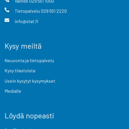
Vaihde
029 551 1000
Tietopalvelu
029 551 2220
info@stat.fi
Kysy meiltä
Neuvonta ja tietopalvelu
Kysy tilastoista
Usein kysytyt kysymykset
Medialle
Löydä nopeasti