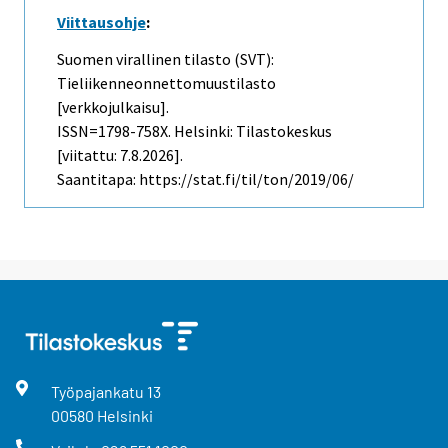
Viittausohje
:
Suomen virallinen tilasto (SVT):
Tieliikenneonnettomuustilasto
[verkkojulkaisu].
ISSN=1798-758X. Helsinki: Tilastokeskus
[viitattu: 7.8.2026].
Saantitapa: https://stat.fi/til/ton/2019/06/
Työpajankatu
13
00580
Helsinki