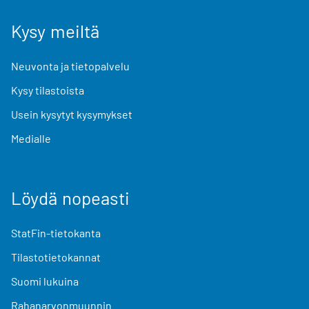
Kysy meiltä
Neuvonta ja tietopalvelu
Kysy tilastoista
Usein kysytyt kysymykset
Medialle
Löydä nopeasti
StatFin-tietokanta
Tilastotietokannat
Suomi lukuina
Rahanarvonmuunnin