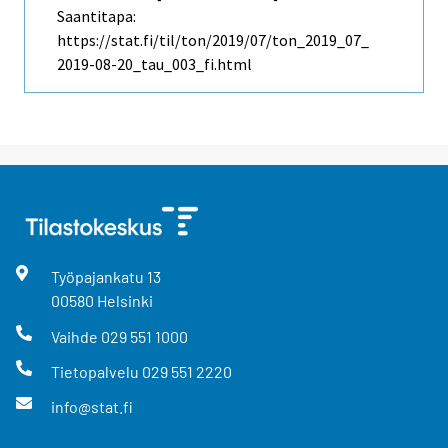
Saantitapa:
https://stat.fi/til/ton/2019/07/ton_2019_07_
2019-08-20_tau_003_fi.html
Työpajankatu
13
00580
Helsinki
Vaihde
029 551 1000
Tietopalvelu
029 551 2220
info@stat.fi