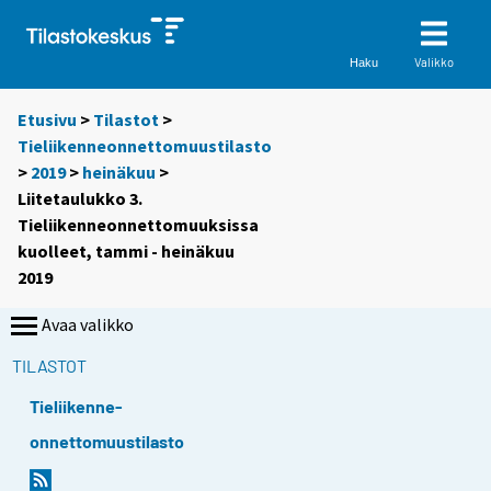
Valikko
Haku
Etusivu
>
Tilastot
>
Tieliikenneonnettomuustilasto
>
2019
>
heinäkuu
>
Liitetaulukko 3.
Tieliikenneonnettomuuksissa
kuolleet, tammi - heinäkuu
2019
Avaa valikko
TILASTOT
Tieliikenne-
onnettomuustilasto