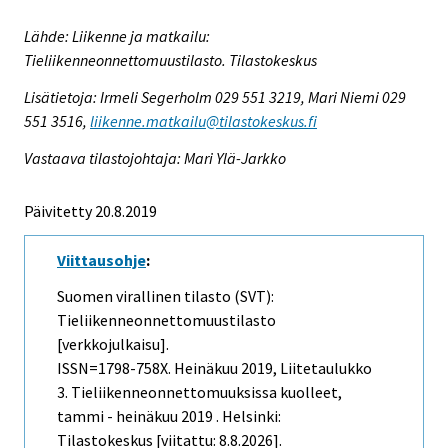
Lähde: Liikenne ja matkailu:
Tieliikenneonnettomuustilasto. Tilastokeskus
Lisätietoja: Irmeli Segerholm 029 551 3219, Mari Niemi 029
551 3516,
liikenne.matkailu@tilastokeskus.fi
Vastaava tilastojohtaja: Mari Ylä-Jarkko
Päivitetty 20.8.2019
Viittausohje
:
Suomen virallinen tilasto (SVT):
Tieliikenneonnettomuustilasto
[verkkojulkaisu].
ISSN=1798-758X.
Heinäkuu
2019, Liitetaulukko
3. Tieliikenneonnettomuuksissa kuolleet,
tammi - heinäkuu 2019 . Helsinki:
Tilastokeskus [viitattu: 8.8.2026].