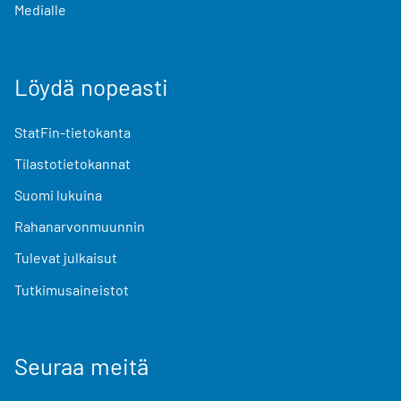
Medialle
Löydä nopeasti
StatFin-tietokanta
Tilastotietokannat
Suomi lukuina
Rahanarvonmuunnin
Tulevat julkaisut
Tutkimusaineistot
Seuraa meitä