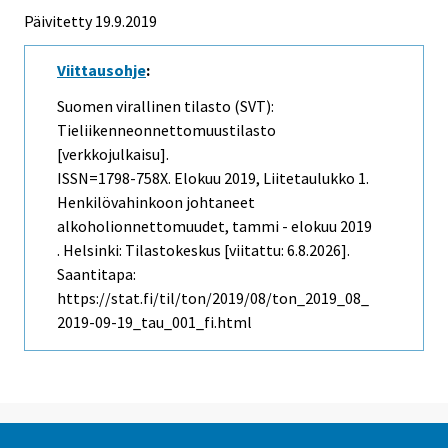
Päivitetty 19.9.2019
Viittausohje
:
Suomen virallinen tilasto (SVT):
Tieliikenneonnettomuustilasto
[verkkojulkaisu].
ISSN=1798-758X.
Elokuu
2019, Liitetaulukko 1.
Henkilövahinkoon johtaneet
alkoholionnettomuudet, tammi - elokuu 2019
. Helsinki: Tilastokeskus [viitattu: 6.8.2026].
Saantitapa:
https://stat.fi/til/ton/2019/08/ton_2019_08_
2019-09-19_tau_001_fi.html