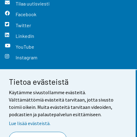
Tilaa uutisviesti
Facebook
Twitter
LinkedIn
YouTube
Instagram
Tietoa evästeistä
Yhteystiedot
Käytämme sivustollamme evästeitä.
Palaute
Välttämättömiä evästeitä tarvitaan, jotta sivusto
toimii oikein. Muita evästeitä tarvitaan videoiden,
Käyttöehdot
podcastien ja palautepalvelun esittämiseen.
Tietosuoja
Lue lisää evästeistä.
Saavutettavuus