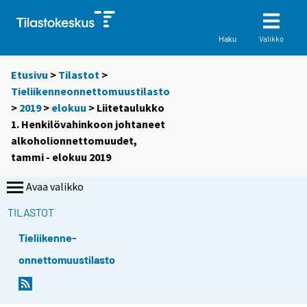
Valikko
Haku
Etusivu
>
Tilastot
>
Tieliikenneonnettomuustilasto
>
2019
>
elokuu
> Liitetaulukko
1. Henkilövahinkoon johtaneet
alkoholionnettomuudet,
tammi - elokuu 2019
Avaa valikko
TILASTOT
Tieliikenne-
onnettomuustilasto