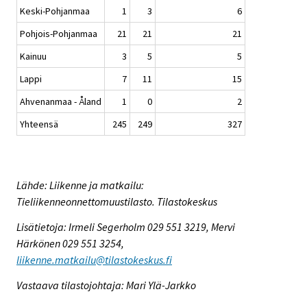
Keski-Pohjanmaa
1
3
6
Pohjois-Pohjanmaa
21
21
21
Kainuu
3
5
5
Lappi
7
11
15
Ahvenanmaa - Åland
1
0
2
Yhteensä
245
249
327
Lähde: Liikenne ja matkailu:
Tieliikenneonnettomuustilasto. Tilastokeskus
Lisätietoja: Irmeli Segerholm 029 551 3219, Mervi
Härkönen 029 551 3254,
liikenne.matkailu@tilastokeskus.fi
Vastaava tilastojohtaja: Mari Ylä-Jarkko