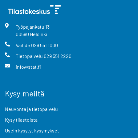
Työpajankatu
13
00580
Helsinki
Vaihde
029 551 1000
Tietopalvelu
029 551 2220
info@stat.fi
Kysy meiltä
Neuvonta ja tietopalvelu
Kysy tilastoista
Usein kysytyt kysymykset