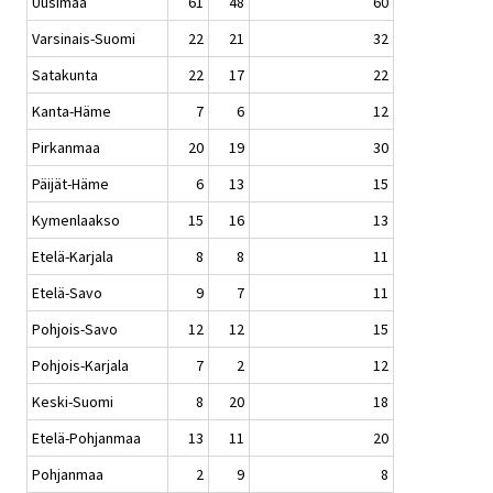
Uusimaa
61
48
60
Varsinais-Suomi
22
21
32
Satakunta
22
17
22
Kanta-Häme
7
6
12
Pirkanmaa
20
19
30
Päijät-Häme
6
13
15
Kymenlaakso
15
16
13
Etelä-Karjala
8
8
11
Etelä-Savo
9
7
11
Pohjois-Savo
12
12
15
Pohjois-Karjala
7
2
12
Keski-Suomi
8
20
18
Etelä-Pohjanmaa
13
11
20
Pohjanmaa
2
9
8