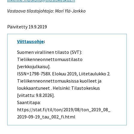
Vastaava tilastojohtaja: Mari Ylä-Jarkko
Päivitetty 19.9.2019
Viittausohje
:
Suomen virallinen tilasto (SVT):
Tieliikenneonnettomuustilasto
[verkkojulkaisu].
ISSN=1798-758X.
Elokuu
2019, Liitetaulukko 2.
Tieliikenneonnettomuuksissa kuolleet ja
loukkaantuneet . Helsinki: Tilastokeskus
[viitattu: 9.8.2026].
Saantitapa:
https://stat.fi/til/ton/2019/08/ton_2019_08_
2019-09-19_tau_002_fi.html