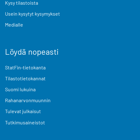
Kysy tilastoista
Usein kysytyt kysymykset
Medialle
Löydä nopeasti
StatFin-tietokanta
Tilastotietokannat
Suomi lukuina
Rahanarvonmuunnin
Tulevat julkaisut
Tutkimusaineistot