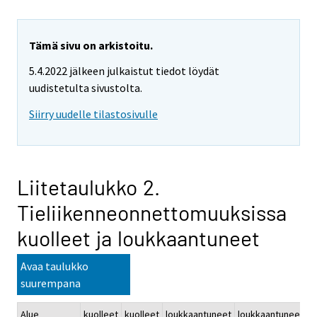
Tämä sivu on arkistoitu.
5.4.2022 jälkeen julkaistut tiedot löydät
uudistetulta sivustolta.
Siirry uudelle tilastosivulle
Liitetaulukko 2.
Tieliikenneonnettomuuksissa
kuolleet ja loukkaantuneet
Avaa taulukko
suurempana
Alue
kuolleet
kuolleet
loukkaantuneet
loukkaantuneet
k