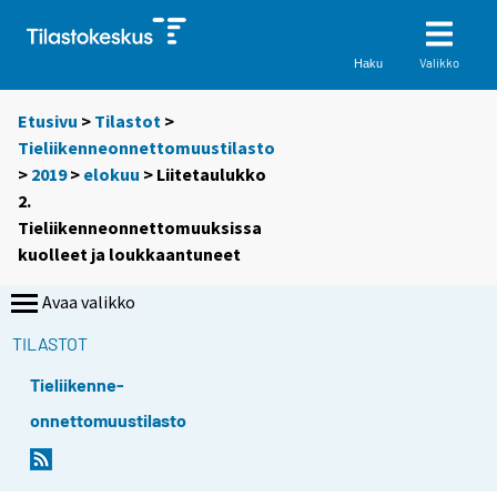
Valikko
Haku
Etusivu
>
Tilastot
>
Tieliikenneonnettomuustilasto
>
2019
>
elokuu
> Liitetaulukko
2.
Tieliikenneonnettomuuksissa
kuolleet ja loukkaantuneet
Avaa valikko
TILASTOT
Tieliikenne-
onnettomuustilasto