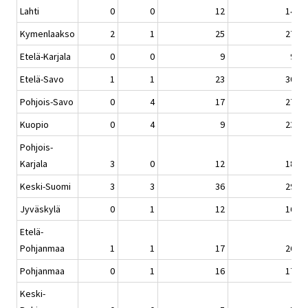
Lahti
0
0
12
14
Kymenlaakso
2
1
25
27
Etelä-Karjala
0
0
9
9
Etelä-Savo
1
1
23
30
Pohjois-Savo
0
4
17
27
Kuopio
0
4
9
23
Pohjois-
Karjala
3
0
12
18
Keski-Suomi
3
3
36
29
Jyväskylä
0
1
12
16
Etelä-
Pohjanmaa
1
1
17
26
Pohjanmaa
0
1
16
17
Keski-