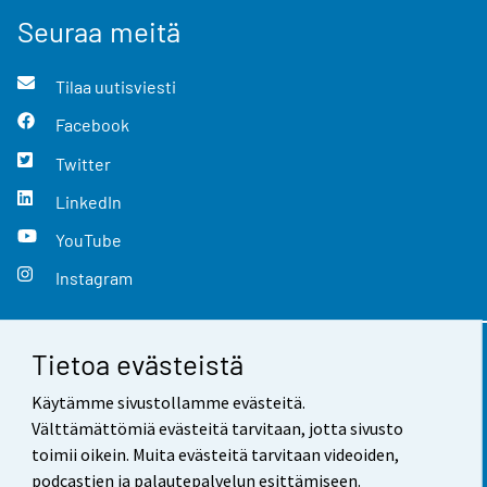
Seuraa meitä
Tilaa uutisviesti
Facebook
Twitter
LinkedIn
YouTube
Instagram
Tietoa evästeistä
Yhteystiedot
Käytämme sivustollamme evästeitä.
Palaute
Välttämättömiä evästeitä tarvitaan, jotta sivusto
toimii oikein. Muita evästeitä tarvitaan videoiden,
Käyttöehdot
podcastien ja palautepalvelun esittämiseen.