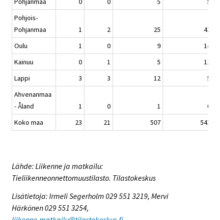
Pohjanmaa
0
0
5
5
Pohjois-
Pohjanmaa
1
2
25
43
Oulu
1
0
9
14
Kainuu
0
1
5
11
Lappi
3
3
12
5
Ahvenanmaa
- Åland
1
0
1
0
Koko maa
23
21
507
543
Lähde: Liikenne ja matkailu:
Tieliikenneonnettomuustilasto. Tilastokeskus
Lisätietoja: Irmeli Segerholm 029 551 3219, Mervi
Härkönen 029 551 3254,
liikenne.matkailu@tilastokeskus.fi