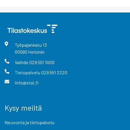
Työpajankatu
13
00580
Helsinki
Vaihde
029 551 1000
Tietopalvelu
029 551 2220
info@stat.fi
Kysy meiltä
Neuvonta ja tietopalvelu