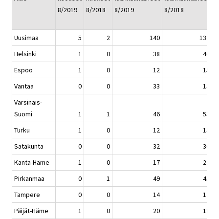
8/2019
8/2018
8/2019
8/2018
1
8
Uusimaa
5
2
140
132
Helsinki
1
0
38
46
Espoo
1
0
12
15
Vantaa
0
0
33
13
Varsinais-
Suomi
1
1
46
53
Turku
1
0
12
13
Satakunta
0
0
32
30
Kanta-Häme
1
0
17
22
Pirkanmaa
0
1
49
41
Tampere
0
0
14
12
Päijät-Häme
1
0
20
18