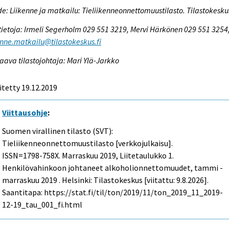
e: Liikenne ja matkailu: Tieliikenneonnettomuustilasto. Tilastokesku
tietoja: Irmeli Segerholm 029 551 3219, Mervi Härkönen 029 551 3254
enne.matkailu@tilastokeskus.fi
aava tilastojohtaja: Mari Ylä-Jarkko
itetty 19.12.2019
Viittausohje
:
Suomen virallinen tilasto (SVT):
Tieliikenneonnettomuustilasto [verkkojulkaisu].
ISSN=1798-758X.
Marraskuu
2019, Liitetaulukko 1.
Henkilövahinkoon johtaneet alkoholionnettomuudet, tammi -
marraskuu 2019 . Helsinki: Tilastokeskus [viitattu: 9.8.2026].
Saantitapa: https://stat.fi/til/ton/2019/11/ton_2019_11_2019-
12-19_tau_001_fi.html