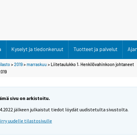
a
Kyselyt ja tiedonkeruut
Tuotteet ja palvelut
Aja
lasto
>
2019
>
marraskuu
> Liitetaulukko 1. Henkilövahinkoon johtaneet
2019
ämä sivu on arkistoitu.
.4.2022 jälkeen julkaistut tiedot löydät uudistetulta sivustolta.
iirry uudelle tilastosivulle