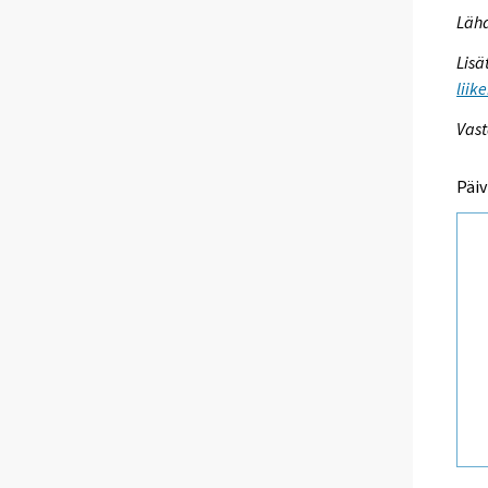
Lähd
Lisä
liik
Vast
Päiv