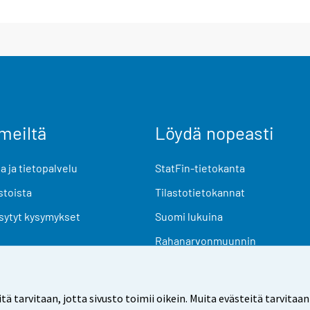
meiltä
Löydä nopeasti
 ja tietopalvelu
StatFin-tietokanta
stoista
Tilastotietokannat
sytyt kysymykset
Suomi lukuina
Rahanarvonmuunnin
Tulevat julkaisut
Tutkimusaineistot
arvitaan, jotta sivusto toimii oikein. Muita evästeitä tarvitaan