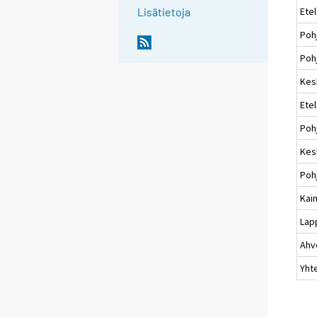
Ete
Lisätietoja
Poh
Pohj
Kes
Ete
Poh
Kes
Poh
Kai
Lap
Ahv
Yht