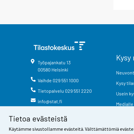
Kysy 
Työpajankatu
13
00580
Helsinki
Neuvonta
Vaihde
029 551 1000
Kysy tila
Tietopalvelu
029 551 2220
Usein ky
info@stat.fi
Medialle
Tietoa evästeistä
Käytämme sivustollamme evästeitä. Välttämättömiä evästeitä t