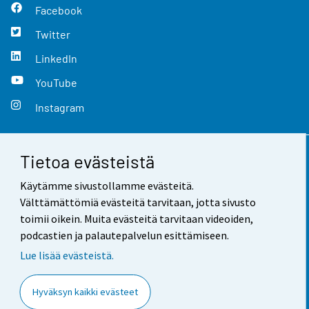
Facebook
Twitter
LinkedIn
YouTube
Instagram
Tietoa evästeistä
Yhteystiedot
Käytämme sivustollamme evästeitä.
Palaute
Välttämättömiä evästeitä tarvitaan, jotta sivusto
toimii oikein. Muita evästeitä tarvitaan videoiden,
Käyttöehdot
podcastien ja palautepalvelun esittämiseen.
Tietosuoja
Lue lisää evästeistä.
Saavutettavuus
Hyväksyn kaikki evästeet
Tietoa sivustosta