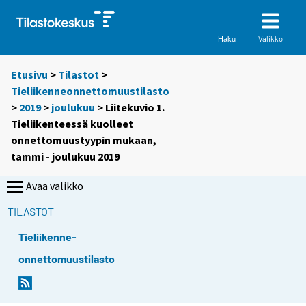
Valikko
Haku
Etusivu
>
Tilastot
>
Tieliikenneonnettomuustilasto
>
2019
>
joulukuu
> Liitekuvio 1.
Tieliikenteessä kuolleet
onnettomuustyypin mukaan,
tammi - joulukuu 2019
Avaa valikko
TILASTOT
Tieliikenne-
onnettomuustilasto