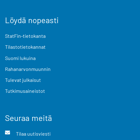
Löydä nopeasti
StatFin-tietokanta
Tilastotietokannat
Suomi lukuina
Rahanarvonmuunnin
Tulevat julkaisut
Tutkimusaineistot
Seuraa meitä
Tilaa uutisviesti