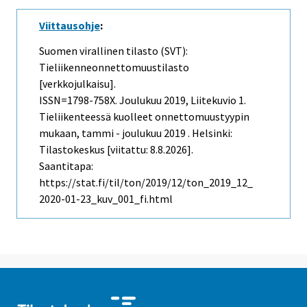
Viittausohje
:
Suomen virallinen tilasto (SVT):
Tieliikenneonnettomuustilasto
[verkkojulkaisu].
ISSN=1798-758X.
Joulukuu
2019, Liitekuvio 1.
Tieliikenteessä kuolleet onnettomuustyypin
mukaan, tammi - joulukuu 2019 . Helsinki:
Tilastokeskus [viitattu: 8.8.2026].
Saantitapa:
https://stat.fi/til/ton/2019/12/ton_2019_12_
2020-01-23_kuv_001_fi.html