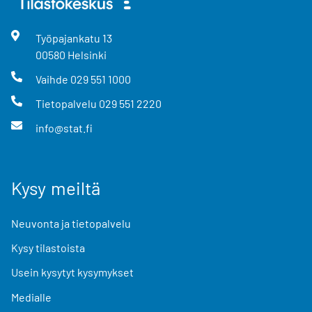
Työpajankatu
13
00580
Helsinki
Vaihde
029 551 1000
Tietopalvelu
029 551 2220
info@stat.fi
Kysy meiltä
Neuvonta ja tietopalvelu
Kysy tilastoista
Usein kysytyt kysymykset
Medialle