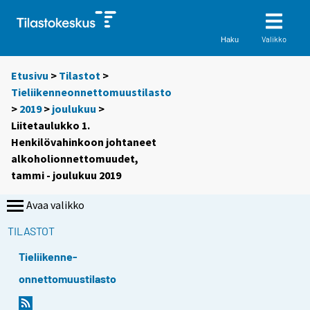
Valikko
Haku
Etusivu
>
Tilastot
>
Tieliikenneonnettomuustilasto
>
2019
>
joulukuu
>
Liitetaulukko 1.
Henkilövahinkoon johtaneet
alkoholionnettomuudet,
tammi - joulukuu 2019
Avaa valikko
TILASTOT
Tieliikenne-
onnettomuustilasto