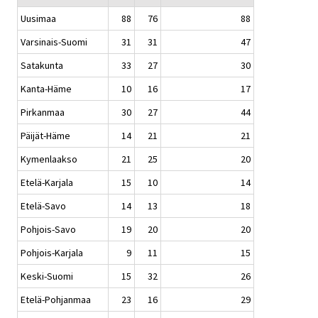
Uusimaa
88
76
88
Varsinais-Suomi
31
31
47
Satakunta
33
27
30
Kanta-Häme
10
16
17
Pirkanmaa
30
27
44
Päijät-Häme
14
21
21
Kymenlaakso
21
25
20
Etelä-Karjala
15
10
14
Etelä-Savo
14
13
18
Pohjois-Savo
19
20
20
Pohjois-Karjala
9
11
15
Keski-Suomi
15
32
26
Etelä-Pohjanmaa
23
16
29