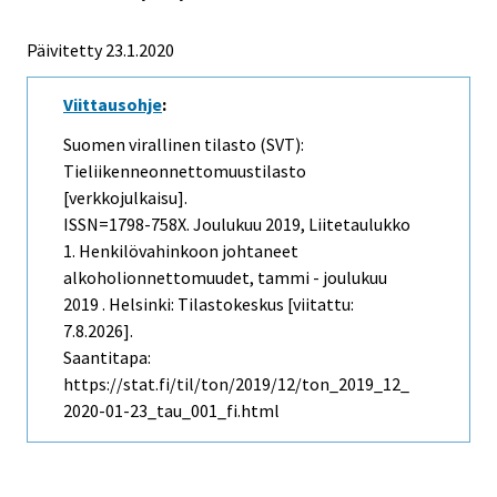
Päivitetty 23.1.2020
Viittausohje
:
Suomen virallinen tilasto (SVT):
Tieliikenneonnettomuustilasto
[verkkojulkaisu].
ISSN=1798-758X.
Joulukuu
2019, Liitetaulukko
1. Henkilövahinkoon johtaneet
alkoholionnettomuudet, tammi - joulukuu
2019 . Helsinki: Tilastokeskus [viitattu:
7.8.2026].
Saantitapa:
https://stat.fi/til/ton/2019/12/ton_2019_12_
2020-01-23_tau_001_fi.html