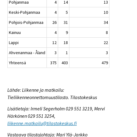
Pohjanmaa
4
14
13
Keski-Pohjanmaa
4
5
10
Pohjois-Pohjanmaa
26
31
34
Kainuu
4
9
8
Lappi
12
18
22
Ahvenanmaa - Åland
3
1
3
Yhteensä
375
403
479
Lähde: Liikenne ja matkailu:
Tieliikenneonnettomuustilasto. Tilastokeskus
Lisätietoja: Irmeli Segerholm 029 551 3219, Mervi
Härkönen 029 551 3254,
liikenne.matkailu@tilastokeskus.fi
Vastaava tilastojohtaja: Mari Ylä-Jarkko