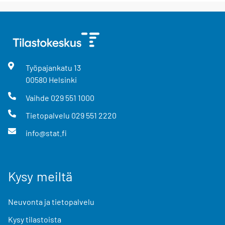
Työpajankatu
13
00580
Helsinki
Vaihde
029 551 1000
Tietopalvelu
029 551 2220
info@stat.fi
Kysy meiltä
Neuvonta ja tietopalvelu
Kysy tilastoista