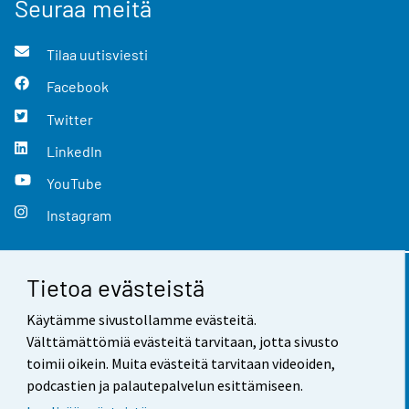
Seuraa meitä
Tilaa uutisviesti
Facebook
Twitter
LinkedIn
YouTube
Instagram
Tietoa evästeistä
Yhteystiedot
Käytämme sivustollamme evästeitä.
Palaute
Välttämättömiä evästeitä tarvitaan, jotta sivusto
toimii oikein. Muita evästeitä tarvitaan videoiden,
Käyttöehdot
podcastien ja palautepalvelun esittämiseen.
Tietosuoja