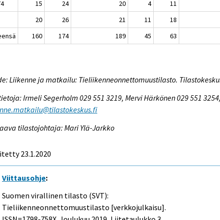
74
15
24
20
4
11
20
26
21
11
18
eensä
160
174
189
45
63
e: Liikenne ja matkailu: Tieliikenneonnettomuustilasto. Tilastokesku
tietoja: Irmeli Segerholm 029 551 3219, Mervi Härkönen 029 551 3254
enne.matkailu@tilastokeskus.fi
aava tilastojohtaja: Mari Ylä-Jarkko
itetty 23.1.2020
Viittausohje
:
Suomen virallinen tilasto (SVT):
Tieliikenneonnettomuustilasto [verkkojulkaisu].
ISSN=1798-758X.
Joulukuu
2019, Liitetaulukko 3.