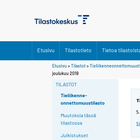
Etusivu
Tilastotieto
Tietoa tilastoist
Etusivu
>
Tilastot
>
Tieliikenneonnettomuusti
joulukuu 2019
TILASTOT
Tieliikenne-
T
onnettomuustilasto
5
Muutoksia tässä
tilastossa
S
Julkistukset