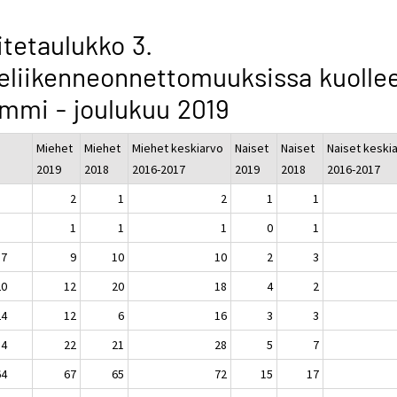
itetaulukko 3.
eliikenneonnettomuuksissa kuollee
mmi - joulukuu 2019
Miehet
Miehet
Miehet keskiarvo
Naiset
Naiset
Naiset keski
2019
2018
2016-2017
2019
2018
2016-2017
2
1
2
1
1
1
1
1
0
1
17
9
10
10
2
3
20
12
20
18
4
2
24
12
6
16
3
3
34
22
21
28
5
7
64
67
65
72
15
17