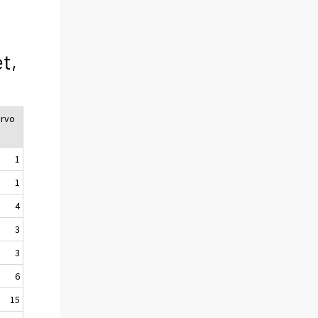
t,
arvo
1
1
4
3
3
6
15