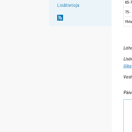
65-
Lisätietoja
75-
Yht
Lähd
Lisä
liik
Vast
Päiv