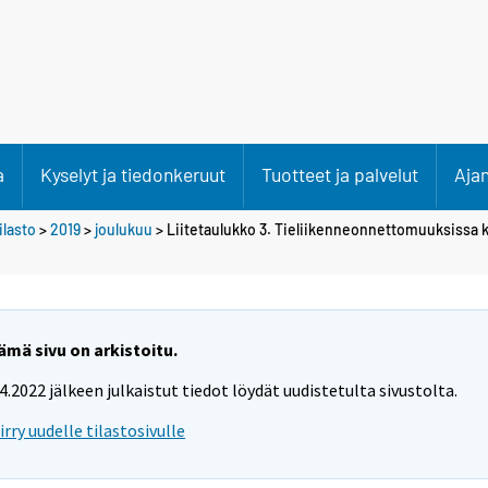
a
Kyselyt ja tiedonkeruut
Tuotteet ja palvelut
Aja
lasto
>
2019
>
joulukuu
> Liitetaulukko 3. Tieliikenneonnettomuuksissa k
ämä sivu on arkistoitu.
.4.2022 jälkeen julkaistut tiedot löydät uudistetulta sivustolta.
iirry uudelle tilastosivulle