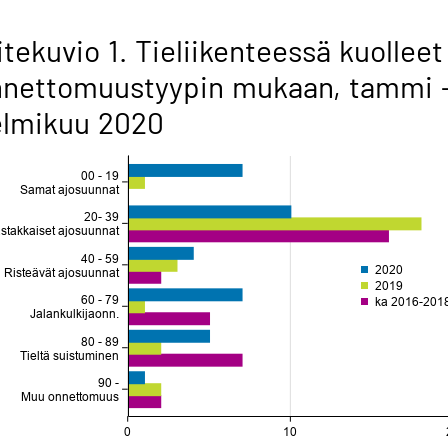
itekuvio 1. Tieliikenteessä kuolleet
nnettomuustyypin mukaan, tammi 
elmikuu 2020