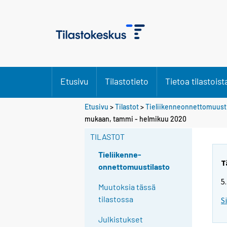
Etusivu
Tilastotieto
Tietoa tilastoist
Etusivu
>
Tilastot
>
Tieliikenneonnettomuusti
mukaan, tammi - helmikuu 2020
TILASTOT
Tieliikenne-
T
onnettomuustilasto
5
Muutoksia tässä
tilastossa
S
Julkistukset