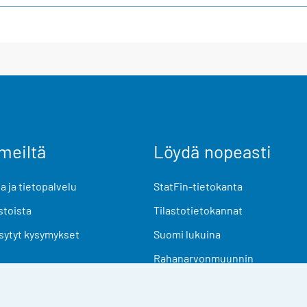
meiltä
Löydä nopeasti
 ja tietopalvelu
StatFin-tietokanta
stoista
Tilastotietokannat
sytyt kysymykset
Suomi lukuina
Rahanarvonmuunnin
Tulevat julkaisut
Tutkimusaineistot