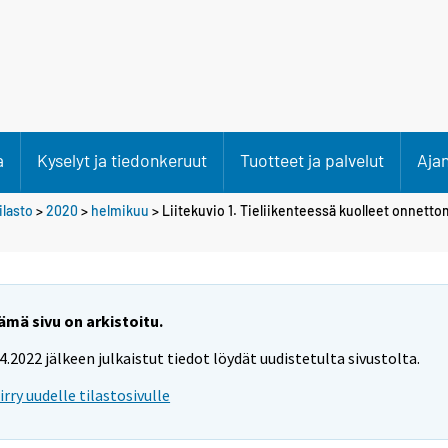
a
Kyselyt ja tiedonkeruut
Tuotteet ja palvelut
Aja
lasto
>
2020
>
helmikuu
> Liitekuvio 1. Tieliikenteessä kuolleet onnett
ämä sivu on arkistoitu.
.4.2022 jälkeen julkaistut tiedot löydät uudistetulta sivustolta.
iirry uudelle tilastosivulle