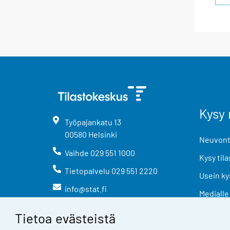
Kysy 
Työpajankatu
13
00580
Helsinki
Neuvonta
Vaihde
029 551 1000
Kysy tila
Tietopalvelu
029 551 2220
Usein ky
info@stat.fi
Medialle
Tietoa evästeistä