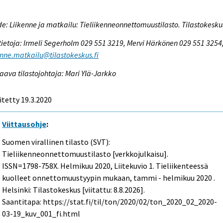
e: Liikenne ja matkailu: Tieliikenneonnettomuustilasto. Tilastokesku
tietoja: Irmeli Segerholm 029 551 3219, Mervi Härkönen 029 551 3254
enne.matkailu@tilastokeskus.fi
aava tilastojohtaja: Mari Ylä-Jarkko
itetty 19.3.2020
Viittausohje
:
Suomen virallinen tilasto (SVT):
Tieliikenneonnettomuustilasto [verkkojulkaisu].
ISSN=1798-758X.
Helmikuu
2020, Liitekuvio 1. Tieliikenteessä
kuolleet onnettomuustyypin mukaan, tammi - helmikuu 2020 .
Helsinki: Tilastokeskus [viitattu: 8.8.2026].
Saantitapa: https://stat.fi/til/ton/2020/02/ton_2020_02_2020-
03-19_kuv_001_fi.html