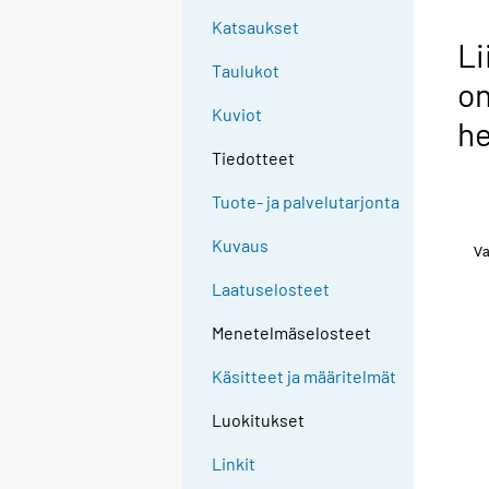
Katsaukset
Li
Taulukot
o
Kuviot
h
Tiedotteet
Tuote- ja palvelutarjonta
Kuvaus
Laatuselosteet
Menetelmäselosteet
Käsitteet ja määritelmät
Luokitukset
Linkit