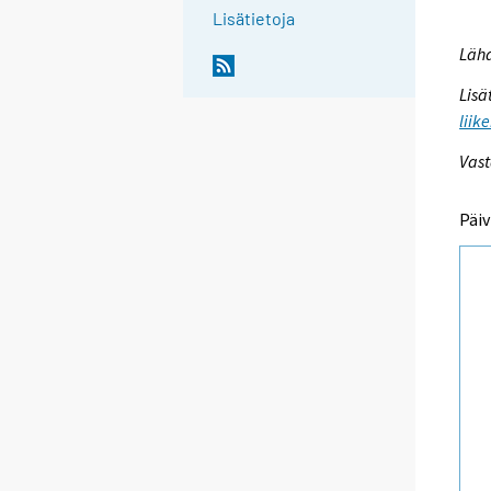
Lisätietoja
Lähd
Lisä
liik
Vast
Päiv